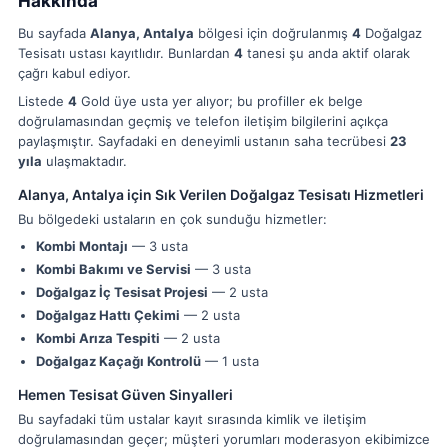
Hakkında
Bu sayfada
Alanya, Antalya
bölgesi için doğrulanmış
4
Doğalgaz
Tesisatı ustası kayıtlıdır. Bunlardan
4
tanesi şu anda aktif olarak
çağrı kabul ediyor.
Listede
4
Gold üye usta yer alıyor; bu profiller ek belge
doğrulamasından geçmiş ve telefon iletişim bilgilerini açıkça
paylaşmıştır. Sayfadaki en deneyimli ustanın saha tecrübesi
23
yıla
ulaşmaktadır.
Alanya, Antalya için Sık Verilen Doğalgaz Tesisatı Hizmetleri
Bu bölgedeki ustaların en çok sunduğu hizmetler:
Kombi Montajı
— 3 usta
Kombi Bakımı ve Servisi
— 3 usta
Doğalgaz İç Tesisat Projesi
— 2 usta
Doğalgaz Hattı Çekimi
— 2 usta
Kombi Arıza Tespiti
— 2 usta
Doğalgaz Kaçağı Kontrolü
— 1 usta
Hemen Tesisat Güven Sinyalleri
Bu sayfadaki tüm ustalar kayıt sırasında kimlik ve iletişim
doğrulamasından geçer; müşteri yorumları moderasyon ekibimizce