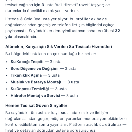
tesisat çağrıları için
3
usta "Acil Hizmet" rozeti taşıyor; acil
durumlarda öncelikli olarak yanıt verirler.
Listede
3
Gold üye usta yer alıyor; bu profiller ek belge
doğrulamasından geçmiş ve telefon iletişim bilgilerini açıkça
paylaşmıştır. Sayfadaki en deneyimli ustanın saha tecrübesi
32
yıla
ulaşmaktadır.
Altınekin, Konya için Sık Verilen Su Tesisatı Hizmetleri
Bu bölgedeki ustaların en çok sunduğu hizmetler:
Su Kaçağı Tespiti
— 3 usta
Boru Döşeme ve Değişimi
— 3 usta
Tıkanıklık Açma
— 3 usta
Musluk ve Batarya Montajı
— 3 usta
Su Deposu Temizliği
— 3 usta
Hidrofor Montaj ve Servisi
— 3 usta
Hemen Tesisat Güven Sinyalleri
Bu sayfadaki tüm ustalar kayıt sırasında kimlik ve iletişim
doğrulamasından geçer; müşteri yorumları moderasyon ekibimizce
kontrol edildikten sonra yayınlanır. Platform aracılık ücreti almaz —
fiyat ve detayları doğrudan ustayla görüşürsünüz.