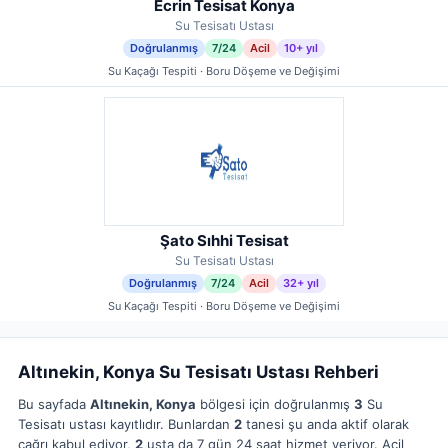
Ecrin Tesisat Konya
Su Tesisatı Ustası
Doğrulanmış
7/24
Acil
10+ yıl
Su Kaçağı Tespiti · Boru Döşeme ve Değişimi
Şato Sıhhi Tesisat
Su Tesisatı Ustası
Doğrulanmış
7/24
Acil
32+ yıl
Su Kaçağı Tespiti · Boru Döşeme ve Değişimi
Altınekin, Konya Su Tesisatı Ustası Rehberi
Bu sayfada
Altınekin, Konya
bölgesi için doğrulanmış
3
Su
Tesisatı ustası kayıtlıdır. Bunlardan
2
tanesi şu anda aktif olarak
çağrı kabul ediyor,
2
usta da 7 gün 24 saat hizmet veriyor. Acil