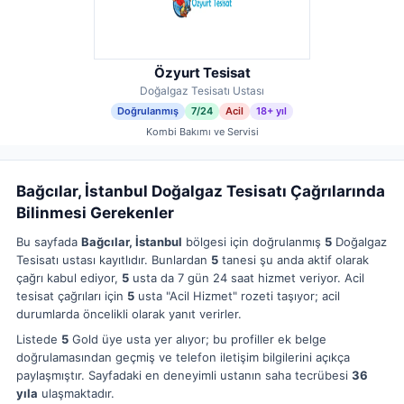
Özyurt Tesisat
Doğalgaz Tesisatı Ustası
Doğrulanmış
7/24
Acil
18+ yıl
Kombi Bakımı ve Servisi
Bağcılar, İstanbul Doğalgaz Tesisatı Çağrılarında
Bilinmesi Gerekenler
Bu sayfada
Bağcılar, İstanbul
bölgesi için doğrulanmış
5
Doğalgaz
Tesisatı ustası kayıtlıdır. Bunlardan
5
tanesi şu anda aktif olarak
çağrı kabul ediyor,
5
usta da 7 gün 24 saat hizmet veriyor. Acil
tesisat çağrıları için
5
usta "Acil Hizmet" rozeti taşıyor; acil
durumlarda öncelikli olarak yanıt verirler.
Listede
5
Gold üye usta yer alıyor; bu profiller ek belge
doğrulamasından geçmiş ve telefon iletişim bilgilerini açıkça
paylaşmıştır. Sayfadaki en deneyimli ustanın saha tecrübesi
36
yıla
ulaşmaktadır.