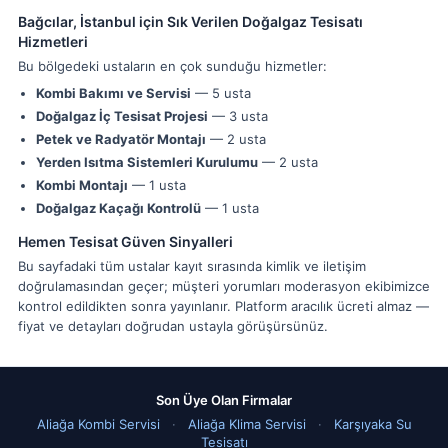
Bağcılar, İstanbul için Sık Verilen Doğalgaz Tesisatı
Hizmetleri
Bu bölgedeki ustaların en çok sunduğu hizmetler:
Kombi Bakımı ve Servisi
— 5 usta
Doğalgaz İç Tesisat Projesi
— 3 usta
Petek ve Radyatör Montajı
— 2 usta
Yerden Isıtma Sistemleri Kurulumu
— 2 usta
Kombi Montajı
— 1 usta
Doğalgaz Kaçağı Kontrolü
— 1 usta
Hemen Tesisat Güven Sinyalleri
Bu sayfadaki tüm ustalar kayıt sırasında kimlik ve iletişim
doğrulamasından geçer; müşteri yorumları moderasyon ekibimizce
kontrol edildikten sonra yayınlanır. Platform aracılık ücreti almaz —
fiyat ve detayları doğrudan ustayla görüşürsünüz.
Son Üye Olan Firmalar
Aliağa Kombi Servisi
·
Aliağa Klima Servisi
·
Karşıyaka Su
Tesisatı