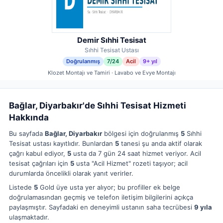
Demir Sıhhi Tesisat
Sıhhi Tesisat Ustası
Doğrulanmış
7/24
Acil
9+ yıl
Klozet Montajı ve Tamiri · Lavabo ve Evye Montajı
Bağlar, Diyarbakır'de Sıhhi Tesisat Hizmeti
Hakkında
Bu sayfada
Bağlar, Diyarbakır
bölgesi için doğrulanmış
5
Sıhhi
Tesisat ustası kayıtlıdır. Bunlardan
5
tanesi şu anda aktif olarak
çağrı kabul ediyor,
5
usta da 7 gün 24 saat hizmet veriyor. Acil
tesisat çağrıları için
5
usta "Acil Hizmet" rozeti taşıyor; acil
durumlarda öncelikli olarak yanıt verirler.
Listede
5
Gold üye usta yer alıyor; bu profiller ek belge
doğrulamasından geçmiş ve telefon iletişim bilgilerini açıkça
paylaşmıştır. Sayfadaki en deneyimli ustanın saha tecrübesi
9 yıla
ulaşmaktadır.