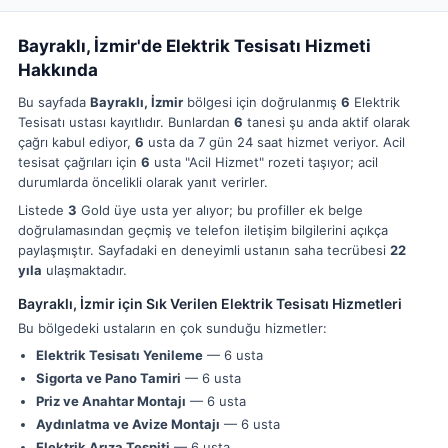
Bayraklı, İzmir'de Elektrik Tesisatı Hizmeti
Hakkında
Bu sayfada
Bayraklı, İzmir
bölgesi için doğrulanmış
6
Elektrik
Tesisatı ustası kayıtlıdır. Bunlardan
6
tanesi şu anda aktif olarak
çağrı kabul ediyor,
6
usta da 7 gün 24 saat hizmet veriyor. Acil
tesisat çağrıları için
6
usta "Acil Hizmet" rozeti taşıyor; acil
durumlarda öncelikli olarak yanıt verirler.
Listede
3
Gold üye usta yer alıyor; bu profiller ek belge
doğrulamasından geçmiş ve telefon iletişim bilgilerini açıkça
paylaşmıştır. Sayfadaki en deneyimli ustanın saha tecrübesi
22
yıla
ulaşmaktadır.
Bayraklı, İzmir için Sık Verilen Elektrik Tesisatı Hizmetleri
Bu bölgedeki ustaların en çok sunduğu hizmetler:
Elektrik Tesisatı Yenileme
— 6 usta
Sigorta ve Pano Tamiri
— 6 usta
Priz ve Anahtar Montajı
— 6 usta
Aydınlatma ve Avize Montajı
— 6 usta
Elektrik Arıza Tespiti
— 6 usta