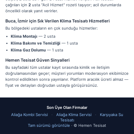
çağrıları için
2
usta "Acil Hizmet" rozeti taşıyor; acil durumlarda
öncelikli olarak yanıt verirler.
Buca, İzmir için Sık Verilen Klima Tesisatı Hizmetleri
Bu bölgedeki ustaların en çok sunduğu hizmetler:
Klima Montajı
— 2 usta
Klima Bakımı ve Temizliği
— 1 usta
Klima Gaz Dolumu
— 1 usta
Hemen Tesisat Güven Sinyalleri
Bu sayfadaki tüm ustalar kayıt sırasında kimlik ve iletişim
doğrulamasından geçer; müşteri yorumları moderasyon ekibimizce
kontrol edildikten sonra yayınlanır. Platform aracılık ücreti almaz —
fiyat ve detayları doğrudan ustayla görüşürsünüz.
Son Üye Olan Firmalar
Aliağa Kombi Servisi
·
Aliağa Klima Servisi
·
Karşıyaka Su
Tesisatı
Tam sürümü görüntüle
· © Hemen Tesisat