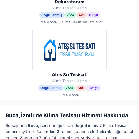
Dekoratorum
Klima Tesisatı Ustası
Doğrulanmış
7/24
Acil
8+ yıl
Klima Montajı · Klima Bakımı ve Temizliği
Ateş Su Tesisatı
Klima Tesisatı Ustası
Doğrulanmış
7/24
Acil
13+ yıl
Klima Montajı
Buca, İzmir'de Klima Tesisatı Hizmeti Hakkında
Bu sayfada
Buca, İzmir
bölgesi için doğrulanmış
2
Klima Tesisatı
ustası kayıtlıdır. Bunlardan
2
tanesi şu anda aktif olarak çağrı kabul
ediyor,
2
usta da 7 gün 24 saat hizmet veriyor. Acil tesisat