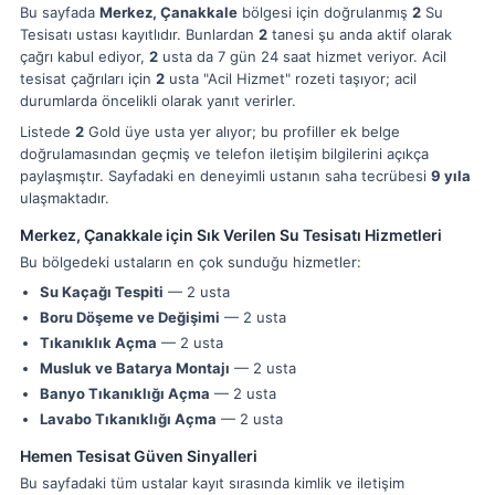
Bu sayfada
Merkez, Çanakkale
bölgesi için doğrulanmış
2
Su
Tesisatı ustası kayıtlıdır. Bunlardan
2
tanesi şu anda aktif olarak
çağrı kabul ediyor,
2
usta da 7 gün 24 saat hizmet veriyor. Acil
tesisat çağrıları için
2
usta "Acil Hizmet" rozeti taşıyor; acil
durumlarda öncelikli olarak yanıt verirler.
Listede
2
Gold üye usta yer alıyor; bu profiller ek belge
doğrulamasından geçmiş ve telefon iletişim bilgilerini açıkça
paylaşmıştır. Sayfadaki en deneyimli ustanın saha tecrübesi
9 yıla
ulaşmaktadır.
Merkez, Çanakkale için Sık Verilen Su Tesisatı Hizmetleri
Bu bölgedeki ustaların en çok sunduğu hizmetler:
Su Kaçağı Tespiti
— 2 usta
Boru Döşeme ve Değişimi
— 2 usta
Tıkanıklık Açma
— 2 usta
Musluk ve Batarya Montajı
— 2 usta
Banyo Tıkanıklığı Açma
— 2 usta
Lavabo Tıkanıklığı Açma
— 2 usta
Hemen Tesisat Güven Sinyalleri
Bu sayfadaki tüm ustalar kayıt sırasında kimlik ve iletişim