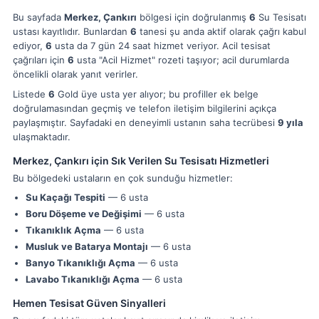
Bu sayfada
Merkez, Çankırı
bölgesi için doğrulanmış
6
Su Tesisatı
ustası kayıtlıdır. Bunlardan
6
tanesi şu anda aktif olarak çağrı kabul
ediyor,
6
usta da 7 gün 24 saat hizmet veriyor. Acil tesisat
çağrıları için
6
usta "Acil Hizmet" rozeti taşıyor; acil durumlarda
öncelikli olarak yanıt verirler.
Listede
6
Gold üye usta yer alıyor; bu profiller ek belge
doğrulamasından geçmiş ve telefon iletişim bilgilerini açıkça
paylaşmıştır. Sayfadaki en deneyimli ustanın saha tecrübesi
9 yıla
ulaşmaktadır.
Merkez, Çankırı için Sık Verilen Su Tesisatı Hizmetleri
Bu bölgedeki ustaların en çok sunduğu hizmetler:
Su Kaçağı Tespiti
— 6 usta
Boru Döşeme ve Değişimi
— 6 usta
Tıkanıklık Açma
— 6 usta
Musluk ve Batarya Montajı
— 6 usta
Banyo Tıkanıklığı Açma
— 6 usta
Lavabo Tıkanıklığı Açma
— 6 usta
Hemen Tesisat Güven Sinyalleri