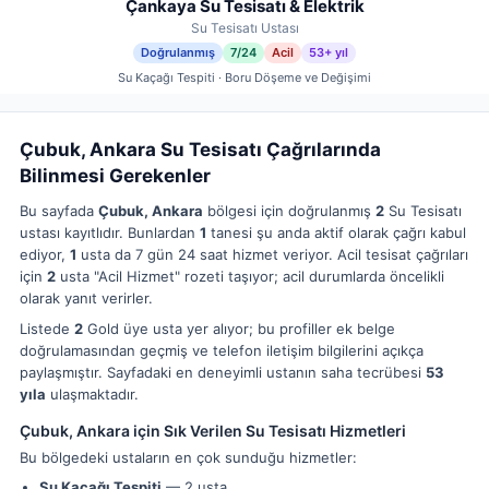
Çankaya Su Tesisatı & Elektrik
Su Tesisatı Ustası
Doğrulanmış
7/24
Acil
53+ yıl
Su Kaçağı Tespiti · Boru Döşeme ve Değişimi
Çubuk, Ankara Su Tesisatı Çağrılarında
Bilinmesi Gerekenler
Bu sayfada
Çubuk, Ankara
bölgesi için doğrulanmış
2
Su Tesisatı
ustası kayıtlıdır. Bunlardan
1
tanesi şu anda aktif olarak çağrı kabul
ediyor,
1
usta da 7 gün 24 saat hizmet veriyor. Acil tesisat çağrıları
için
2
usta "Acil Hizmet" rozeti taşıyor; acil durumlarda öncelikli
olarak yanıt verirler.
Listede
2
Gold üye usta yer alıyor; bu profiller ek belge
doğrulamasından geçmiş ve telefon iletişim bilgilerini açıkça
paylaşmıştır. Sayfadaki en deneyimli ustanın saha tecrübesi
53
yıla
ulaşmaktadır.
Çubuk, Ankara için Sık Verilen Su Tesisatı Hizmetleri
Bu bölgedeki ustaların en çok sunduğu hizmetler:
Su Kaçağı Tespiti
— 2 usta