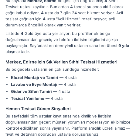
Bu sayfada
Merkez, Edirne
bölgesi için doğrulanmış
4
Sıhhi
Tesisat ustası kayıtlıdır. Bunlardan
4
tanesi şu anda aktif olarak
çağrı kabul ediyor,
4
usta da 7 gün 24 saat hizmet veriyor. Acil
tesisat çağrıları için
4
usta "Acil Hizmet" rozeti taşıyor; acil
durumlarda öncelikli olarak yanıt verirler.
Listede
4
Gold üye usta yer alıyor; bu profiller ek belge
doğrulamasından geçmiş ve telefon iletişim bilgilerini açıkça
paylaşmıştır. Sayfadaki en deneyimli ustanın saha tecrübesi
9 yıla
ulaşmaktadır.
Merkez, Edirne için Sık Verilen Sıhhi Tesisat Hizmetleri
Bu bölgedeki ustaların en çok sunduğu hizmetler:
Klozet Montajı ve Tamiri
— 4 usta
Lavabo ve Evye Montajı
— 4 usta
Gider ve Sifon Tamiri
— 4 usta
Tesisat Yenileme
— 4 usta
Hemen Tesisat Güven Sinyalleri
Bu sayfadaki tüm ustalar kayıt sırasında kimlik ve iletişim
doğrulamasından geçer; müşteri yorumları moderasyon ekibimizce
kontrol edildikten sonra yayınlanır. Platform aracılık ücreti almaz —
fiyat ve detayları doğrudan ustayla görüşürsünüz.