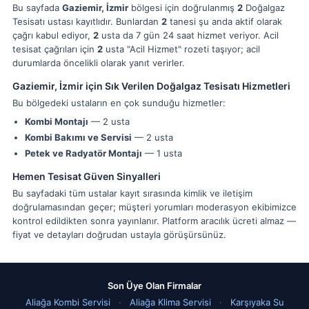
Bu sayfada
Gaziemir, İzmir
bölgesi için doğrulanmış
2
Doğalgaz
Tesisatı ustası kayıtlıdır. Bunlardan
2
tanesi şu anda aktif olarak
çağrı kabul ediyor,
2
usta da 7 gün 24 saat hizmet veriyor. Acil
tesisat çağrıları için
2
usta "Acil Hizmet" rozeti taşıyor; acil
durumlarda öncelikli olarak yanıt verirler.
Gaziemir, İzmir için Sık Verilen Doğalgaz Tesisatı Hizmetleri
Bu bölgedeki ustaların en çok sunduğu hizmetler:
Kombi Montajı
— 2 usta
Kombi Bakımı ve Servisi
— 2 usta
Petek ve Radyatör Montajı
— 1 usta
Hemen Tesisat Güven Sinyalleri
Bu sayfadaki tüm ustalar kayıt sırasında kimlik ve iletişim
doğrulamasından geçer; müşteri yorumları moderasyon ekibimizce
kontrol edildikten sonra yayınlanır. Platform aracılık ücreti almaz —
fiyat ve detayları doğrudan ustayla görüşürsünüz.
Son Üye Olan Firmalar
Aliağa Kombi Servisi
·
Aliağa Klima Servisi
·
Karşıyaka Su