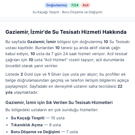
Doğrulanmış
7/24
Acil
Su Kaçağı Tespiti · Boru Döşeme ve Değişimi
Gaziemir, İzmir'de Su Tesisatı Hizmeti Hakkında
Bu sayfada
Gaziemir, İzmir
bölgesi için doğrulanmış
10
Su Tesisatı
ustası kayıtlıdır. Bunlardan
10
tanesi şu anda aktif olarak çağrı
kabul ediyor,
10
usta da 7 gün 24 saat hizmet veriyor. Acil tesisat
çağrıları için
10
usta "Acil Hizmet" rozeti taşıyor; acil durumlarda
öncelikli olarak yanıt verirler.
Listede
2
Gold üye ve
1
Silver üye usta yer alıyor; bu profiller ek
belge doğrulamasından geçmiş ve telefon iletişim bilgilerini açıkça
paylaşmıştır. Sayfadaki en deneyimli ustanın saha tecrübesi
22
yıla
ulaşmaktadır.
Gaziemir, İzmir için Sık Verilen Su Tesisatı Hizmetleri
Bu bölgedeki ustaların en çok sunduğu hizmetler:
Su Kaçağı Tespiti
— 10 usta
Tıkanıklık Açma
— 9 usta
Boru Döşeme ve Değişimi
— 7 usta