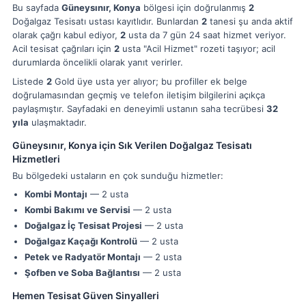
Bu sayfada
Güneysınır, Konya
bölgesi için doğrulanmış
2
Doğalgaz Tesisatı ustası kayıtlıdır. Bunlardan
2
tanesi şu anda aktif
olarak çağrı kabul ediyor,
2
usta da 7 gün 24 saat hizmet veriyor.
Acil tesisat çağrıları için
2
usta "Acil Hizmet" rozeti taşıyor; acil
durumlarda öncelikli olarak yanıt verirler.
Listede
2
Gold üye usta yer alıyor; bu profiller ek belge
doğrulamasından geçmiş ve telefon iletişim bilgilerini açıkça
paylaşmıştır. Sayfadaki en deneyimli ustanın saha tecrübesi
32
yıla
ulaşmaktadır.
Güneysınır, Konya için Sık Verilen Doğalgaz Tesisatı
Hizmetleri
Bu bölgedeki ustaların en çok sunduğu hizmetler:
Kombi Montajı
— 2 usta
Kombi Bakımı ve Servisi
— 2 usta
Doğalgaz İç Tesisat Projesi
— 2 usta
Doğalgaz Kaçağı Kontrolü
— 2 usta
Petek ve Radyatör Montajı
— 2 usta
Şofben ve Soba Bağlantısı
— 2 usta
Hemen Tesisat Güven Sinyalleri