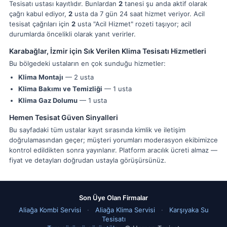
Tesisatı ustası kayıtlıdır. Bunlardan
2
tanesi şu anda aktif olarak
çağrı kabul ediyor,
2
usta da 7 gün 24 saat hizmet veriyor. Acil
tesisat çağrıları için
2
usta "Acil Hizmet" rozeti taşıyor; acil
durumlarda öncelikli olarak yanıt verirler.
Karabağlar, İzmir için Sık Verilen Klima Tesisatı Hizmetleri
Bu bölgedeki ustaların en çok sunduğu hizmetler:
Klima Montajı
— 2 usta
Klima Bakımı ve Temizliği
— 1 usta
Klima Gaz Dolumu
— 1 usta
Hemen Tesisat Güven Sinyalleri
Bu sayfadaki tüm ustalar kayıt sırasında kimlik ve iletişim
doğrulamasından geçer; müşteri yorumları moderasyon ekibimizce
kontrol edildikten sonra yayınlanır. Platform aracılık ücreti almaz —
fiyat ve detayları doğrudan ustayla görüşürsünüz.
Son Üye Olan Firmalar
Aliağa Kombi Servisi
·
Aliağa Klima Servisi
·
Karşıyaka Su
Tesisatı