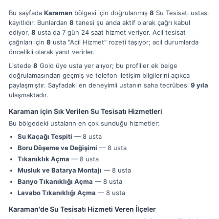
Bu sayfada
Karaman
bölgesi için doğrulanmış
8
Su Tesisatı ustası
kayıtlıdır. Bunlardan
8
tanesi şu anda aktif olarak çağrı kabul
ediyor,
8
usta da 7 gün 24 saat hizmet veriyor. Acil tesisat
çağrıları için
8
usta "Acil Hizmet" rozeti taşıyor; acil durumlarda
öncelikli olarak yanıt verirler.
Listede
8
Gold üye usta yer alıyor; bu profiller ek belge
doğrulamasından geçmiş ve telefon iletişim bilgilerini açıkça
paylaşmıştır. Sayfadaki en deneyimli ustanın saha tecrübesi
9 yıla
ulaşmaktadır.
Karaman için Sık Verilen Su Tesisatı Hizmetleri
Bu bölgedeki ustaların en çok sunduğu hizmetler:
Su Kaçağı Tespiti
— 8 usta
Boru Döşeme ve Değişimi
— 8 usta
Tıkanıklık Açma
— 8 usta
Musluk ve Batarya Montajı
— 8 usta
Banyo Tıkanıklığı Açma
— 8 usta
Lavabo Tıkanıklığı Açma
— 8 usta
Karaman'de Su Tesisatı Hizmeti Veren İlçeler