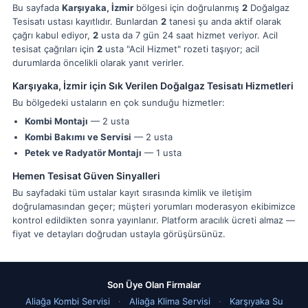
Bu sayfada
Karşıyaka, İzmir
bölgesi için doğrulanmış
2
Doğalgaz
Tesisatı ustası kayıtlıdır. Bunlardan
2
tanesi şu anda aktif olarak
çağrı kabul ediyor,
2
usta da 7 gün 24 saat hizmet veriyor. Acil
tesisat çağrıları için
2
usta "Acil Hizmet" rozeti taşıyor; acil
durumlarda öncelikli olarak yanıt verirler.
Karşıyaka, İzmir için Sık Verilen Doğalgaz Tesisatı Hizmetleri
Bu bölgedeki ustaların en çok sunduğu hizmetler:
Kombi Montajı
— 2 usta
Kombi Bakımı ve Servisi
— 2 usta
Petek ve Radyatör Montajı
— 1 usta
Hemen Tesisat Güven Sinyalleri
Bu sayfadaki tüm ustalar kayıt sırasında kimlik ve iletişim
doğrulamasından geçer; müşteri yorumları moderasyon ekibimizce
kontrol edildikten sonra yayınlanır. Platform aracılık ücreti almaz —
fiyat ve detayları doğrudan ustayla görüşürsünüz.
Son Üye Olan Firmalar
Aliağa Kombi Servisi
·
Aliağa Klima Servisi
·
Karşıyaka Su