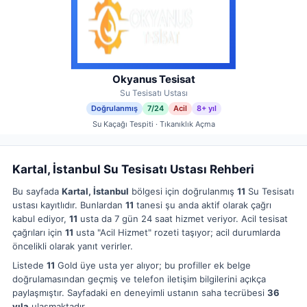
Okyanus Tesisat
Su Tesisatı Ustası
Doğrulanmış
7/24
Acil
8+ yıl
Su Kaçağı Tespiti · Tıkanıklık Açma
Kartal, İstanbul Su Tesisatı Ustası Rehberi
Bu sayfada
Kartal, İstanbul
bölgesi için doğrulanmış
11
Su Tesisatı
ustası kayıtlıdır. Bunlardan
11
tanesi şu anda aktif olarak çağrı
kabul ediyor,
11
usta da 7 gün 24 saat hizmet veriyor. Acil tesisat
çağrıları için
11
usta "Acil Hizmet" rozeti taşıyor; acil durumlarda
öncelikli olarak yanıt verirler.
Listede
11
Gold üye usta yer alıyor; bu profiller ek belge
doğrulamasından geçmiş ve telefon iletişim bilgilerini açıkça
paylaşmıştır. Sayfadaki en deneyimli ustanın saha tecrübesi
36
yıla
ulaşmaktadır.