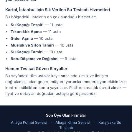
Kartal, İstanbul için Sık Verilen Su Tesisatı Hizmetleri
Bu bölgedeki ustaların en çok sunduğu hizmetler:
Su Kaçağı Tespiti
— 11 usta
Tıkanıklık Açma
— 11 usta
Gider Açma
— 10 usta
Musluk ve Sifon Tamiri
— 10 usta
Su Kaçağı Tamiri
— 10 usta
Boru Döşeme ve Değişimi
— 9 usta
Hemen Tesisat Güven Sinyalleri
Bu sayfadaki tüm ustalar kayıt sırasında kimlik ve iletişim
doğrulamasından geçer; müşteri yorumları moderasyon ekibimizce
kontrol edildikten sonra yayınlanır. Platform aracılık ücreti almaz —
fiyat ve detayları doğrudan ustayla görüşürsünüz.
Son Üye Olan Firmalar
Aliağa Kombi Servisi
·
Aliağa Klima Servisi
·
Karşıyaka Su
Tesisatı