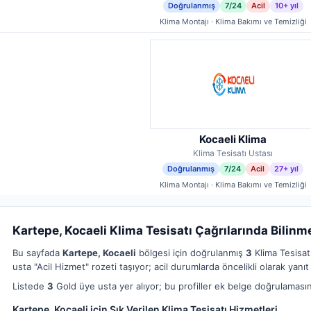
Doğrulanmış
7/24
Acil
10+ yıl
Klima Montajı · Klima Bakımı ve Temizliği
Kocaeli Klima
Klima Tesisatı Ustası
Doğrulanmış
7/24
Acil
27+ yıl
Klima Montajı · Klima Bakımı ve Temizliği
Kartepe, Kocaeli Klima Tesisatı Çağrılarında Bilinm
Bu sayfada
Kartepe, Kocaeli
bölgesi için doğrulanmış
3
Klima Tesisatı
usta "Acil Hizmet" rozeti taşıyor; acil durumlarda öncelikli olarak yanıt 
Listede
3
Gold üye usta yer alıyor; bu profiller ek belge doğrulamasın
Kartepe, Kocaeli için Sık Verilen Klima Tesisatı Hizmetleri