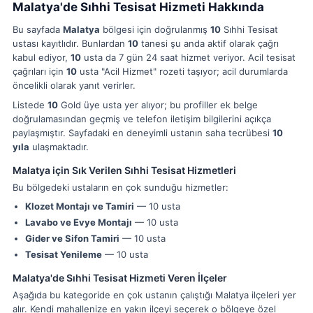
Malatya'de Sıhhi Tesisat Hizmeti Hakkında
Bu sayfada
Malatya
bölgesi için doğrulanmış
10
Sıhhi Tesisat
ustası kayıtlıdır. Bunlardan
10
tanesi şu anda aktif olarak çağrı
kabul ediyor,
10
usta da 7 gün 24 saat hizmet veriyor. Acil tesisat
çağrıları için
10
usta "Acil Hizmet" rozeti taşıyor; acil durumlarda
öncelikli olarak yanıt verirler.
Listede
10
Gold üye usta yer alıyor; bu profiller ek belge
doğrulamasından geçmiş ve telefon iletişim bilgilerini açıkça
paylaşmıştır. Sayfadaki en deneyimli ustanın saha tecrübesi
10
yıla
ulaşmaktadır.
Malatya için Sık Verilen Sıhhi Tesisat Hizmetleri
Bu bölgedeki ustaların en çok sunduğu hizmetler:
Klozet Montajı ve Tamiri
— 10 usta
Lavabo ve Evye Montajı
— 10 usta
Gider ve Sifon Tamiri
— 10 usta
Tesisat Yenileme
— 10 usta
Malatya'de Sıhhi Tesisat Hizmeti Veren İlçeler
Aşağıda bu kategoride en çok ustanın çalıştığı Malatya ilçeleri yer
alır. Kendi mahallenize en yakın ilçeyi seçerek o bölgeye özel