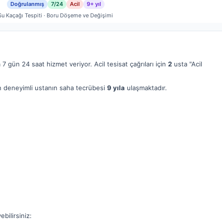
Doğrulanmış
7/24
Acil
9+ yıl
Su Kaçağı Tespiti · Boru Döşeme ve Değişimi
7 gün 24 saat hizmet veriyor. Acil tesisat çağrıları için
2
usta "Acil
 en deneyimli ustanın saha tecrübesi
9 yıla
ulaşmaktadır.
bilirsiniz: