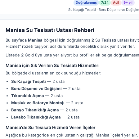
Doğrulanmış
7/24
Acil
9+ yıl
Su Kaçağı Tespiti · Boru Döşeme ve Değişim
Manisa Su Tesisatı Ustası Rehberi
Bu sayfada
Manisa
bölgesi için doğrulanmış
2
Su Tesisatı ustası kayıt
Hizmet" rozeti taşıyor; acil durumlarda öncelikli olarak yanıt verirler.
Listede
2
Gold üye usta yer alıyor; bu profiller ek belge doğrulamasın
Manisa için Sık Verilen Su Tesisatı Hizmetleri
Bu bölgedeki ustaların en çok sunduğu hizmetler:
Su Kaçağı Tespiti
— 2 usta
Boru Döşeme ve Değişimi
— 2 usta
Tıkanıklık Açma
— 2 usta
Musluk ve Batarya Montajı
— 2 usta
Banyo Tıkanıklığı Açma
— 2 usta
Lavabo Tıkanıklığı Açma
— 2 usta
Manisa'de Su Tesisatı Hizmeti Veren İlçeler
Aşağıda bu kategoride en çok ustanın çalıştığı Manisa ilçeleri yer alır.