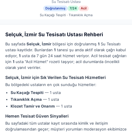
Su Tesisatı Ustası
Doğrulanmış
7/24
Acil
Su Kaçağı Tespiti · Tıkanıklık Açma
Selçuk, İzmir Su Tesisatı Ustası Rehberi
Bu sayfada
Selçuk, İzmir
bölgesi için doğrulanmış
1
Su Tesisatı
ustası kayıtlıdır. Bunlardan
1
tanesi şu anda aktif olarak çağrı kabul
ediyor,
1
usta da 7 gün 24 saat hizmet veriyor. Acil tesisat çağrıları
için
1
usta "Acil Hizmet" rozeti taşıyor; acil durumlarda öncelikli
olarak yanıt verirler.
Selçuk, İzmir için Sık Verilen Su Tesisatı Hizmetleri
Bu bölgedeki ustaların en çok sunduğu hizmetler:
Su Kaçağı Tespiti
— 1 usta
Tıkanıklık Açma
— 1 usta
Klozet Tamir ve Onarım
— 1 usta
Hemen Tesisat Güven Sinyalleri
Bu sayfadaki tüm ustalar kayıt sırasında kimlik ve iletişim
doğrulamasından geçer; müşteri yorumları moderasyon ekibimizce