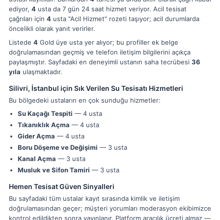
ediyor,
4
usta da 7 gün 24 saat hizmet veriyor. Acil tesisat
çağrıları için
4
usta "Acil Hizmet" rozeti taşıyor; acil durumlarda
öncelikli olarak yanıt verirler.
Listede
4
Gold üye usta yer alıyor; bu profiller ek belge
doğrulamasından geçmiş ve telefon iletişim bilgilerini açıkça
paylaşmıştır. Sayfadaki en deneyimli ustanın saha tecrübesi
36
yıla
ulaşmaktadır.
Silivri, İstanbul için Sık Verilen Su Tesisatı Hizmetleri
Bu bölgedeki ustaların en çok sunduğu hizmetler:
Su Kaçağı Tespiti
— 4 usta
Tıkanıklık Açma
— 4 usta
Gider Açma
— 4 usta
Boru Döşeme ve Değişimi
— 3 usta
Kanal Açma
— 3 usta
Musluk ve Sifon Tamiri
— 3 usta
Hemen Tesisat Güven Sinyalleri
Bu sayfadaki tüm ustalar kayıt sırasında kimlik ve iletişim
doğrulamasından geçer; müşteri yorumları moderasyon ekibimizce
kontrol edildikten sonra yayınlanır. Platform aracılık ücreti almaz —