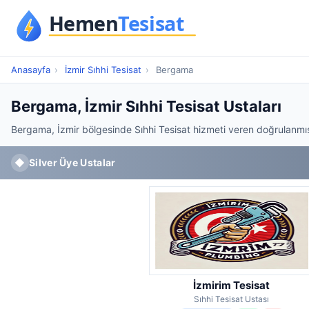
Anasayfa
›
İzmir Sıhhi Tesisat
›
Bergama
Bergama, İzmir Sıhhi Tesisat Ustaları
Bergama, İzmir bölgesinde Sıhhi Tesisat hizmeti veren doğrulanmış 
◆
Silver Üye Ustalar
İzmirim Tesisat
Sıhhi Tesisat Ustası