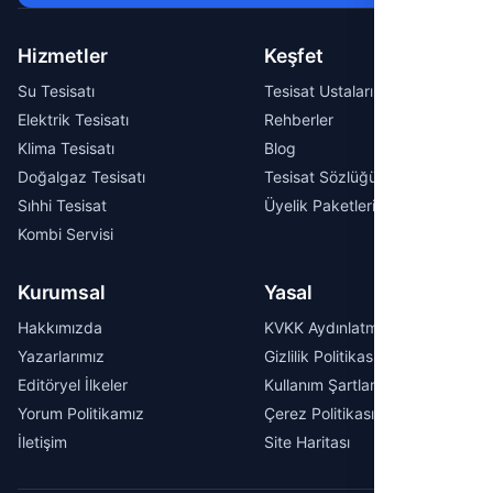
Hizmetler
Keşfet
Su Tesisatı
Tesisat Ustaları
Elektrik Tesisatı
Rehberler
Klima Tesisatı
Blog
Doğalgaz Tesisatı
Tesisat Sözlüğü
Sıhhi Tesisat
Üyelik Paketleri
Kombi Servisi
Kurumsal
Yasal
Hakkımızda
KVKK Aydınlatma Metni
Yazarlarımız
Gizlilik Politikası
Editöryel İlkeler
Kullanım Şartları
Yorum Politikamız
Çerez Politikası
İletişim
Site Haritası