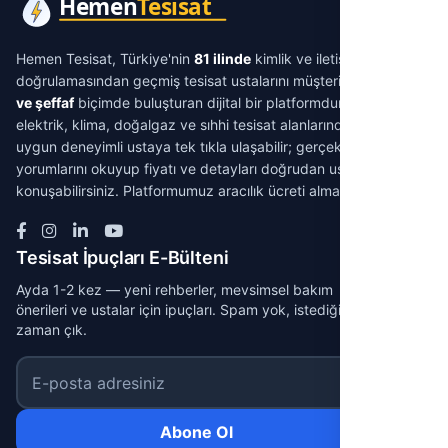
Hemen Tesisat, Türkiye'nin
81 ilinde
kimlik ve iletişim
doğrulamasından geçmiş tesisat ustalarını müşterilerle
aracısız
ve şeffaf
biçimde buluşturan dijital bir platformdur. Su tesisatı,
elektrik, klima, doğalgaz ve sıhhi tesisat alanlarında ihtiyacınıza
uygun deneyimli ustaya tek tıkla ulaşabilir; gerçek müşteri
yorumlarını okuyup fiyatı ve detayları doğrudan ustayla
konuşabilirsiniz. Platformumuz aracılık ücreti almaz.
Tesisat İpuçları E-Bülteni
Ayda 1-2 kez — yeni rehberler, mevsimsel bakım
önerileri ve ustalar için ipuçları. Spam yok, istediğin
zaman çık.
E-posta adresiniz
Abone Ol