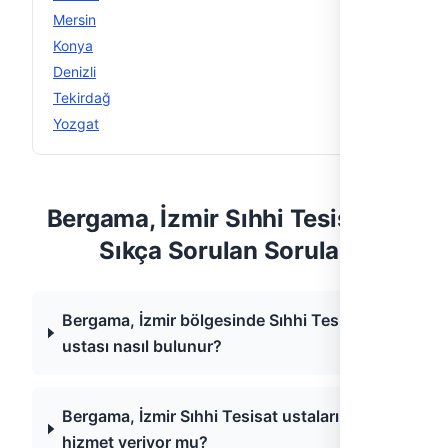
Mersin
12
Konya
12
Denizli
11
Tekirdağ
11
Yozgat
11
Bergama, İzmir Sıhhi Tesisat —
Sıkça Sorulan Sorular
Bergama, İzmir bölgesinde Sıhhi Tesisat
ustası nasıl bulunur?
Bergama, İzmir Sıhhi Tesisat ustaları acil
hizmet veriyor mu?