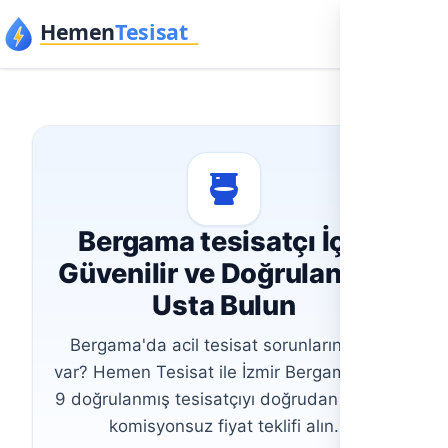
İçeriğe geç
Bergama tesisatçı İçin
Güvenilir ve Doğrulanmış
Usta Bulun
Bergama'da acil tesisat sorunlarınız mı
var? Hemen Tesisat ile İzmir Bergama'daki
9 doğrulanmış tesisatçıyı doğrudan bulun,
komisyonsuz fiyat teklifi alın.