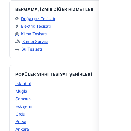
BERGAMA, İZMIR DIĞER HIZMETLER
Doğalgaz Tesisatı
Elektrik Tesisatı
Klima Tesisatı
Kombi Servisi
Su Tesisatı
POPÜLER SIHHI TESISAT ŞEHIRLERI
İstanbul
56
Muğla
29
Samsun
15
Eskişehir
15
Ordu
14
Bursa
14
Ankara
13