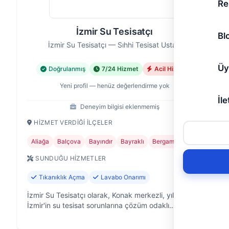
Re
İzmir Su Tesisatçı
Bl
İzmir Su Tesisatçı — Sıhhi Tesisat Ustası
Üy
Doğrulanmış
7/24 Hizmet
Acil Hizmet
Yeni profil — henüz değerlendirme yok
İle
Deneyim bilgisi eklenmemiş
HIZMET VERDIĞI İLÇELER
Aliağa
Balçova
Bayındır
Bayraklı
Bergama
+24
SUNDUĞU HIZMETLER
Tıkanıklık Açma
Lavabo Onarımı
İzmir Su Tesisatçı olarak, Konak merkezli, yıllardır
İzmir'in su tesisat sorunlarına çözüm odaklı
yaklaşıyoruz. Evinizdeki, ofisinizdeki, iş yerinizdeki
su tesisatı problemlerine p…