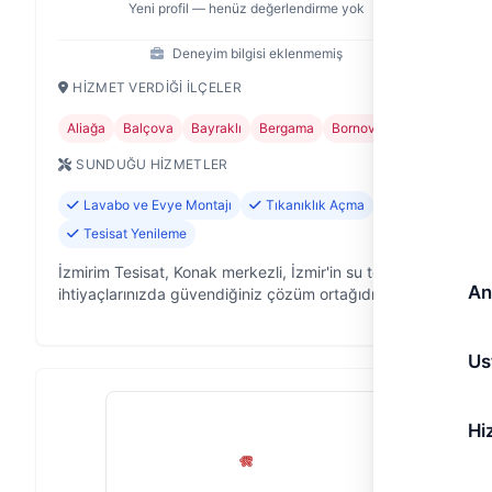
Yeni profil — henüz değerlendirme yok
Deneyim bilgisi eklenmemiş
HIZMET VERDIĞI İLÇELER
Aliağa
Balçova
Bayraklı
Bergama
Bornova
+15
SUNDUĞU HIZMETLER
Lavabo ve Evye Montajı
Tıkanıklık Açma
Tesisat Yenileme
İzmirim Tesisat, Konak merkezli, İzmir'in su tesisat
An
ihtiyaçlarınızda güvendiğiniz çözüm ortağıdır.
Evinizdeki, ofisinizdeki veya işyerinizdeki su
tesisatıyla ilgili her türlü soru…
Us
Hi