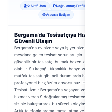
2 Aktif Usta
Doğrulanmış Profiller
Aracısız İletişim
Bergama'da Tesisatçıya Hızlı ve
Güvenli Ulaşın
Bergama'da evinizde veya iş yerinizde
meydana gelen tesisat sorunları için
güvenilir bir tesisatçı bulmak bazen zorlu
olabilir. Su kaçağı, tıkanıklık, banyo veya
mutfak tesisatı gibi acil durumlarda hızlı ve
profesyonel bir çözüm arıyorsunuz. Hemen
Tesisat, İzmir Bergama'da yaşayan veya
hizmet veren 9 doğrulanmış tesisatçıyı
sizinle buluşturarak bu süreci kolaylaştırır.
Artık telefonla arama, mesaj atma ve