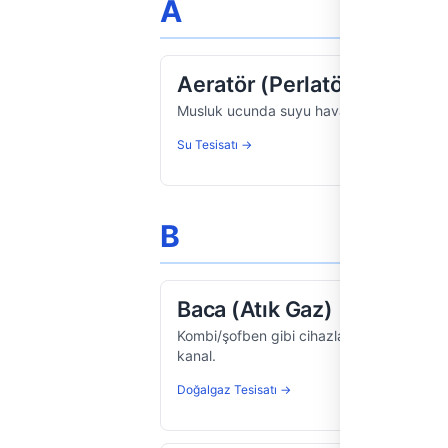
A
Aeratör (Perlatör)
Musluk ucunda suyu havayla karıştırarak t
Su Tesisatı →
B
Baca (Atık Gaz)
Kombi/şofben gibi cihazların yanma gazlar
kanal.
Doğalgaz Tesisatı →