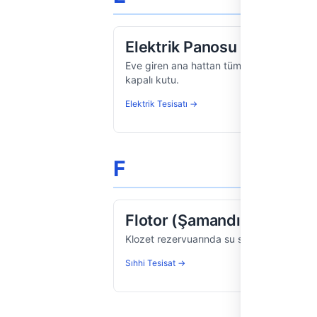
Elektrik Panosu
Eve giren ana hattan tüm tesisat kollarını
kapalı kutu.
Elektrik Tesisatı →
F
Flotor (Şamandıra)
Klozet rezervuarında su seviyesini kontr
Sıhhi Tesisat →