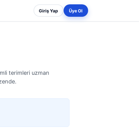
Giriş Yap
Üye Ol
emli terimleri uzman
üzende.