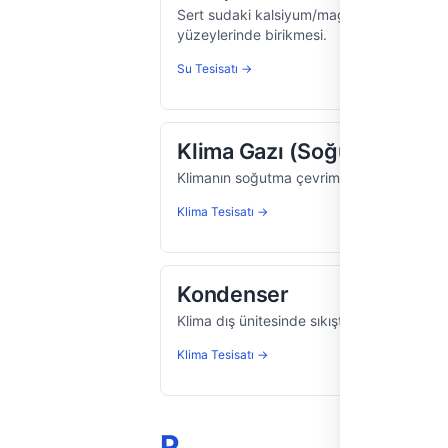
Sert sudaki kalsiyum/magnezyum tuzlarını
yüzeylerinde birikmesi.
Su Tesisatı →
Klima Gazı (Soğutucu Akış
Klimanın soğutma çevriminde dolaşan ve ı
Klima Tesisatı →
Kondenser
Klima dış ünitesinde sıkıştırılan gazın ısısı
Klima Tesisatı →
P