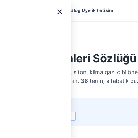
yfa
Ustalar
Hizmetler
Rehberler
Blog
Üyelik
İletişim
Tesisat Terimleri Sözlüğü
i kombi, kaçak akım rölesi, sifon, klima gazı gibi ön
rımızın açıklamalarıyla öğrenin.
36
terim, alfabetik d
I
K
P
R
S
T
Y