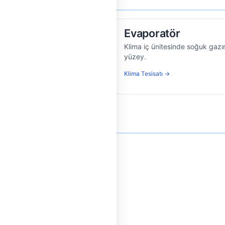
Evaporatör
 dağıtan, sigortaların bulunduğu
Klima iç ünitesinde soğuk gaz
yüzey.
Klima Tesisatı →
ol eden yüzen parça.