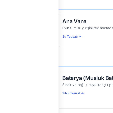
Ana Vana
asarruf sağlayan elek başlığı.
Evin tüm su girişini tek nokt
Su Tesisatı →
Batarya (Musluk Ba
ını dışarı atmasını sağlayan
Sıcak ve soğuk suyu karıştırıp
Sıhhi Tesisat →