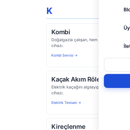
K
Bl
Üy
Kombi
Doğalgazla çalışan, hem ısıtma hem sıcak 
cihazı.
İle
Kombi Servisi →
Kaçak Akım Rölesi (KAR)
Elektrik kaçağını algılayıp 30 ms içinde 
cihazı.
Elektrik Tesisatı →
Kireçlenme