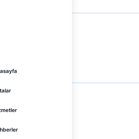
cı artıran pompa sistemi.
asayfa
talar
ken hızda çalışmasını sağlayan
zmetler
hberler