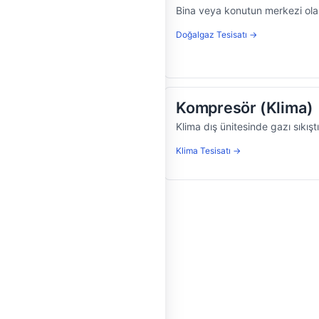
n boru ve cihaz iç
Bina veya konutun merkezi olara
Doğalgaz Tesisatı →
kan)
Kompresör (Klima)
sı transferi yapan akışkan.
Klima dış ünitesinde gazı sıkış
Klima Tesisatı →
nı dışarı atan yüzey.