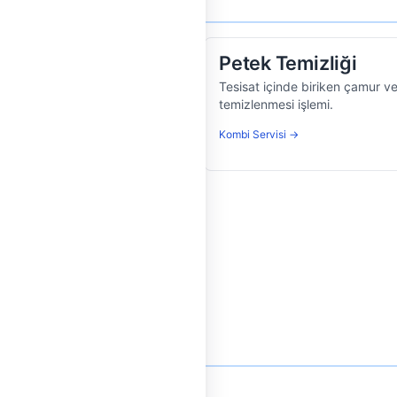
Petek Temizliği
çinden sıcak su geçen ısı
Tesisat içinde biriken çamur ve
temizlenmesi işlemi.
Kombi Servisi →
na dayanıklı modern su borusu.