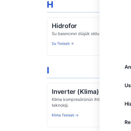
H
Hidrofor
Su basıncının düşük olduğu yerlerde basın
Su Tesisatı →
An
I
Us
Inverter (Klima)
Klima kompresörünün ihtiyaca göre değiş
Hi
teknoloji.
Klima Tesisatı →
Re