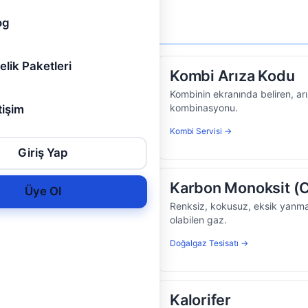
og
elik Paketleri
Kombi Arıza Kodu
su sağlayan duvar tipi ısıtma
Kombinin ekranında beliren, ar
kombinasyonu.
tişim
Kombi Servisi →
Giriş Yap
Karbon Monoksit (
Üye Ol
devreyi kesen hayati koruma
Renksiz, kokusuz, eksik yanm
olabilen gaz.
Doğalgaz Tesisatı →
Kalorifer