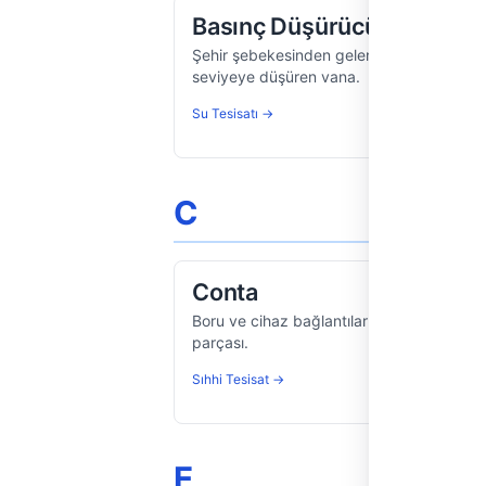
Basınç Düşürücü Vana
Şehir şebekesinden gelen yüksek su basıncı
seviyeye düşüren vana.
Su Tesisatı →
C
Conta
Boru ve cihaz bağlantılarında sızdırmazl
parçası.
Sıhhi Tesisat →
E