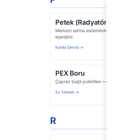
Petek (Radyatör)
Merkezi ısıtma sisteminde odaları ısıtan, i
eşanjörü.
Kombi Servisi →
PEX Boru
Çapraz bağlı polietilen — esnek, korozyo
Su Tesisatı →
R