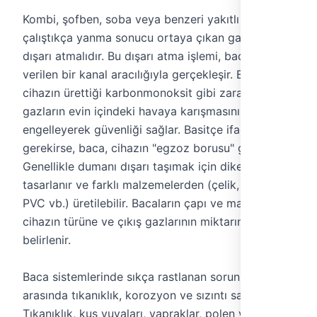
Kombi, şofben, soba veya benzeri yakıtlı cihazlar,
çalıştıkça yanma sonucu ortaya çıkan gazları
dışarı atmalıdır. Bu dışarı atma işlemi, baca adı
verilen bir kanal aracılığıyla gerçekleşir. Bacalar,
cihazın ürettiği karbonmonoksit gibi zararlı
gazların evin içindeki havaya karışmasını
engelleyerek güvenliği sağlar. Basitçe ifade etmek
gerekirse, baca, cihazın "egzoz borusu" gibidir.
Genellikle dumanı dışarı taşımak için dikey olarak
tasarlanır ve farklı malzemelerden (çelik, bakır,
PVC vb.) üretilebilir. Bacaların çapı ve malzemesi,
cihazın türüne ve çıkış gazlarının miktarına göre
belirlenir.
Baca sistemlerinde sıkça rastlanan sorunlar
arasında tıkanıklık, korozyon ve sızıntı sayılabilir.
Tıkanıklık, kuş yuvaları, yapraklar, polen veya