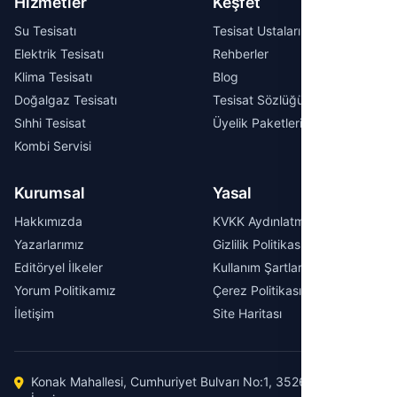
Hizmetler
Keşfet
Su Tesisatı
Tesisat Ustaları
Elektrik Tesisatı
Rehberler
Klima Tesisatı
Blog
Doğalgaz Tesisatı
Tesisat Sözlüğü
Sıhhi Tesisat
Üyelik Paketleri
Kombi Servisi
Kurumsal
Yasal
Hakkımızda
KVKK Aydınlatma Metni
Yazarlarımız
Gizlilik Politikası
Editöryel İlkeler
Kullanım Şartları
Yorum Politikamız
Çerez Politikası
İletişim
Site Haritası
Konak Mahallesi, Cumhuriyet Bulvarı No:1, 35260 Konak /