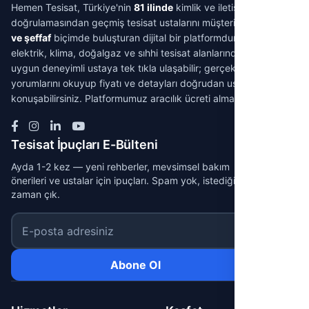
Hemen Tesisat, Türkiye'nin
81 ilinde
kimlik ve iletişim
doğrulamasından geçmiş tesisat ustalarını müşterilerle
aracısız
ve şeffaf
biçimde buluşturan dijital bir platformdur. Su tesisatı,
elektrik, klima, doğalgaz ve sıhhi tesisat alanlarında ihtiyacınıza
uygun deneyimli ustaya tek tıkla ulaşabilir; gerçek müşteri
yorumlarını okuyup fiyatı ve detayları doğrudan ustayla
konuşabilirsiniz. Platformumuz aracılık ücreti almaz.
Tesisat İpuçları E-Bülteni
Ayda 1-2 kez — yeni rehberler, mevsimsel bakım
önerileri ve ustalar için ipuçları. Spam yok, istediğin
zaman çık.
E-posta adresiniz
Abone Ol