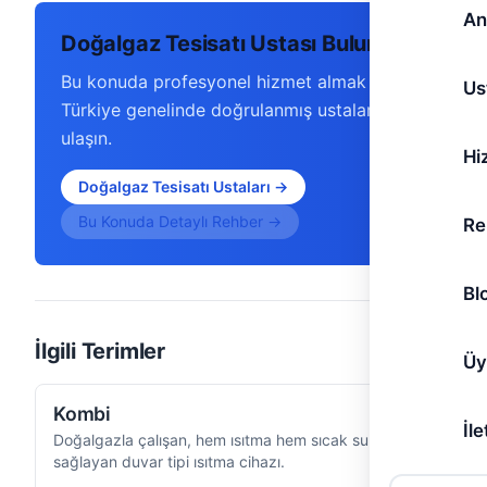
An
Doğalgaz Tesisatı Ustası Bulun
Bu konuda profesyonel hizmet almak için
Us
Türkiye genelinde doğrulanmış ustalarımıza
ulaşın.
Hi
Doğalgaz Tesisatı Ustaları →
Bu Konuda Detaylı Rehber →
Re
Bl
İlgili Terimler
Üy
Kombi
İle
Doğalgazla çalışan, hem ısıtma hem sıcak su
sağlayan duvar tipi ısıtma cihazı.