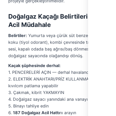
projeyle gerçekleştirilmelidir.
Doğalgaz Kaçağı Belirtileri ve
Acil Müdahale
Belirtiler:
Yumurta veya çürük süt benzeri keskin
koku (tiyol odorant), kombi çevresinde tıslama
sesi, kapalı odada baş ağrısı/baş dönmesi,
doğalgaz sayacında olağandışı dönüş.
Kaçak şüphesinde derhal:
1. PENCERELERİ AÇIN — derhal havalandırın
2. ELEKTRİK ANAHTARI/PRİZ KULLANMAYIN —
kıvılcım patlama yapabilir
3. Çakmak, kibrit YAKMAYIN
4. Doğalgaz sayacı yanındaki ana vanayı KAPATIN
5. Binayı tahliye edin
6.
187 Doğalgaz Acil Hattı
nı arayın