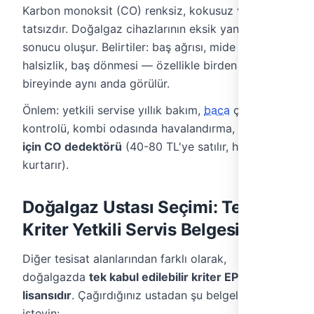
Karbon monoksit (CO) renksiz, kokusuz ve
tatsızdır. Doğalgaz cihazlarının eksik yanması
sonucu oluşur. Belirtiler: baş ağrısı, mide bulantısı,
halsizlik, baş dönmesi — özellikle birden fazla aile
bireyinde aynı anda görülür.
Önlem: yetkili servise yıllık bakım,
baca
çekiş
kontrolü, kombi odasında havalandırma,
her ev
için CO dedektörü
(40-80 TL'ye satılır, hayat
kurtarır).
Doğalgaz Ustası Seçimi: Tek
Kriter Yetkili Servis Belgesi
Diğer tesisat alanlarından farklı olarak,
doğalgazda
tek kabul edilebilir kriter EPDK
lisansıdır
. Çağırdığınız ustadan şu belgeleri
isteyin: