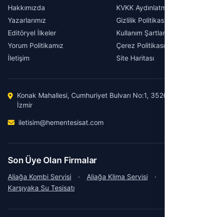
Hakkımızda
KVKK Aydınlatma Metni
Yazarlarımız
Gizlilik Politikası
Editöryel İlkeler
Kullanım Şartları
Yorum Politikamız
Çerez Politikası
İletişim
Site Haritası
Konak Mahallesi, Cumhuriyet Bulvarı No:1, 35260 Konak /
İzmir
iletisim@hementesisat.com
Son Üye Olan Firmalar
Aliağa Kombi Servisi
·
Aliağa Klima Servisi
·
Karşıyaka Su Tesisatı