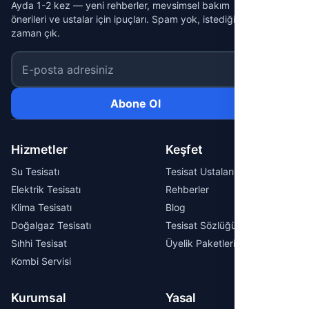
Ayda 1-2 kez — yeni rehberler, mevsimsel bakım
önerileri ve ustalar için ipuçları. Spam yok, istediğin
zaman çık.
E-posta adresiniz
Abone Ol
Hizmetler
Keşfet
Su Tesisatı
Tesisat Ustaları
Elektrik Tesisatı
Rehberler
Klima Tesisatı
Blog
Doğalgaz Tesisatı
Tesisat Sözlüğü
Sıhhi Tesisat
Üyelik Paketleri
Kombi Servisi
Kurumsal
Yasal