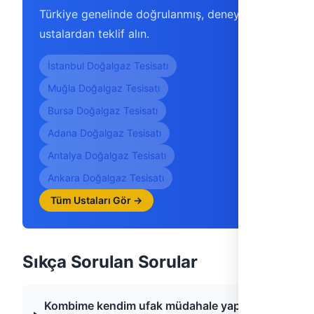
Türkiye genelinde doğrulanmış, deneyimli
ustalardan teklif alın.
İstanbul Doğalgaz Tesisatı
Muğla Doğalgaz Tesisatı
Bursa Doğalgaz Tesisatı
Adana Doğalgaz Tesisatı
Antalya Doğalgaz Tesisatı
Ankara Doğalgaz Tesisatı
Tüm Ustaları Gör →
Sıkça Sorulan Sorular
Kombime kendim ufak müdahale yapabilir