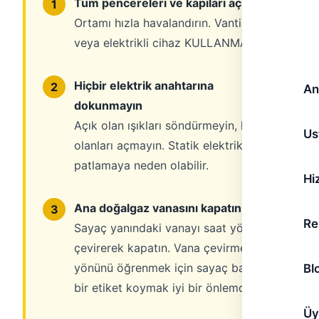
Tüm pencereleri ve kapıları açın
1
Ortamı hızla havalandırın. Vantilatör
veya elektrikli cihaz KULLANMAYIN.
Hiçbir elektrik anahtarına
2
An
dokunmayın
Açık olan ışıkları söndürmeyin, kapalı
Us
olanları açmayın. Statik elektrik bile
patlamaya neden olabilir.
Hi
Ana doğalgaz vanasını kapatın
3
Re
Sayaç yanındaki vanayı saat yönünde
çevirerek kapatın. Vana çevirme
yönünü öğrenmek için sayaç başına
Bl
bir etiket koymak iyi bir önlemdir.
Üy