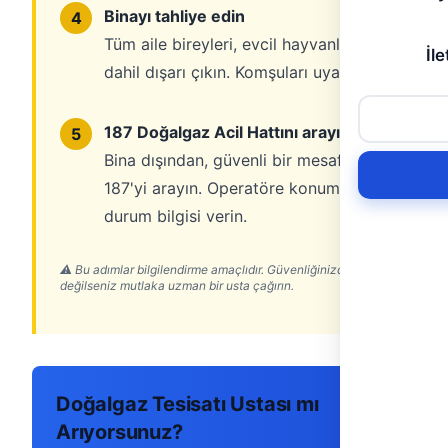
Binayı tahliye edin
4
Tüm aile bireyleri, evcil hayvanlar
İle
dahil dışarı çıkın. Komşuları uyarın.
187 Doğalgaz Acil Hattını arayın
5
Bina dışından, güvenli bir mesafeden
187'yi arayın. Operatöre konum ve
durum bilgisi verin.
⚠ Bu adımlar bilgilendirme amaçlıdır. Güvenliğinizden emin
değilseniz mutlaka uzman bir usta çağırın.
Doğalgaz Tesisatı Ustası mı
Arıyorsunuz?