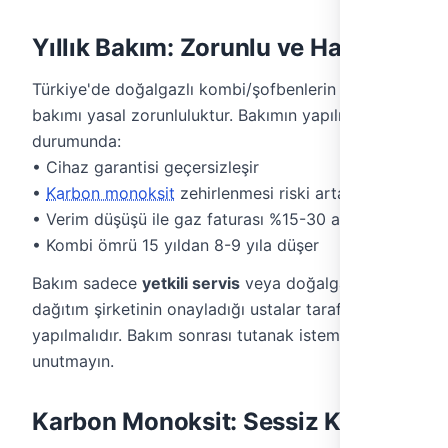
Yıllık Bakım: Zorunlu ve Hayati
Türkiye'de doğalgazlı kombi/şofbenlerin yıllık
bakımı yasal zorunluluktur. Bakımın yapılmaması
durumunda:
• Cihaz garantisi geçersizleşir
•
Karbon monoksit
zehirlenmesi riski artar
• Verim düşüşü ile gaz faturası %15-30 artar
• Kombi ömrü 15 yıldan 8-9 yıla düşer
Bakım sadece
yetkili servis
veya doğalgaz
dağıtım şirketinin onayladığı ustalar tarafından
yapılmalıdır. Bakım sonrası tutanak istemeyi
unutmayın.
Karbon Monoksit: Sessiz Katil