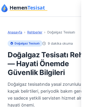
İçeriğe geç
Anasayfa
›
Rehberler
›
Doğalgaz Tesisatı
9 dakika okuma
Doğalgaz Tesisatı
Doğalgaz Tesisatı Rehberi
— Hayati Önemde
Güvenlik Bilgileri
Doğalgaz tesisatında yasal zorunluluklar,
kaçak belirtileri, periyodik bakım gereklilikleri
ve sadece yetkili servisten hizmet almanın
hayati önemi.