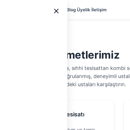
yfa
Ustalar
Hizmetler
Rehberler
Blog
Üyelik
İletişim
Tesisat Hizmetlerimiz
ğalgaza, elektrikten klimaya, sıhhi tesisattan kombi 
nız için Türkiye genelinde doğrulanmış, deneyimli ustala
kategoriyi seçin, bölgenizdeki ustaları karşılaştırın.
Elektrik Tesisatı
Elektrik tesisatı kurulum ve tamir