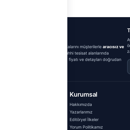
T
A
ö
m doğrulamasından geçmiş tesisat ustalarını müşterilerle
aracısız ve
z
isatı, elektrik, klima, doğalgaz ve sıhhi tesisat alanlarında
ir; gerçek müşteri yorumlarını okuyup fiyatı ve detayları doğrudan
E
almaz.
et
Kurumsal
Ustaları
Hakkımızda
er
Yazarlarımız
Editöryel İlkeler
Sözlüğü
Yorum Politikamız