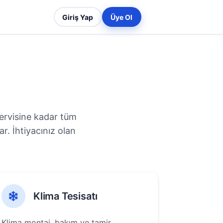
Giriş Yap
Üye Ol
servisine kadar tüm
r. İhtiyacınız olan
Klima Tesisatı
Klima montaj, bakım ve tamir