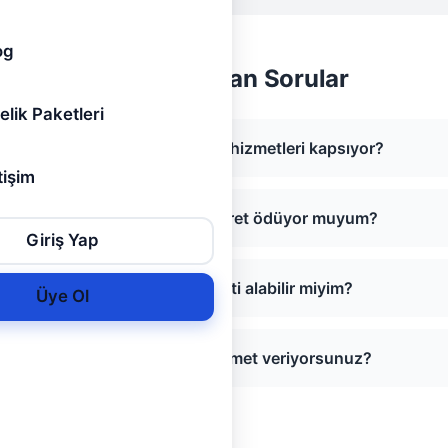
og
Sıkça Sorulan Sorular
elik Paketleri
Hemen Tesisat hangi hizmetleri kapsıyor?
tişim
Hizmet almak için ücret ödüyor muyum?
Giriş Yap
Acil tesisat hizmeti alabilir miyim?
Üye Ol
Hangi şehirlerde hizmet veriyorsunuz?