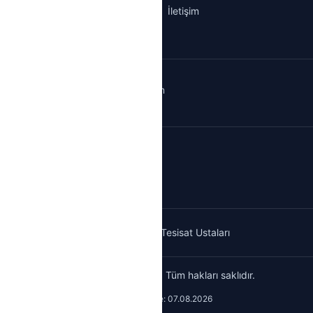
aketleri
İletişim
iletisim@hementesisat.com
ıyaka Su Tesisatı
Doğrulanmış Tesisat Ustaları
© 2026 HemenTesisat. Tüm hakları saklıdır.
Son güncelleme: 07.08.2026