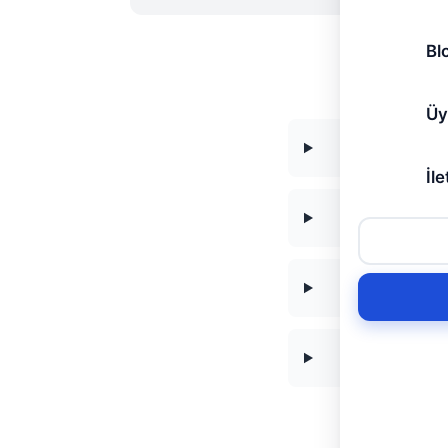
Bl
Üy
İle