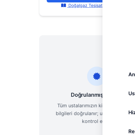
Doğalgaz Tesisatı Rehberi
An
Us
Doğrulanmış Ustalar
Tüm ustalarımızın kimlik ve iletişi
Hi
bilgileri doğrulanır; uzmanlık alanla
kontrol edilir.
Re