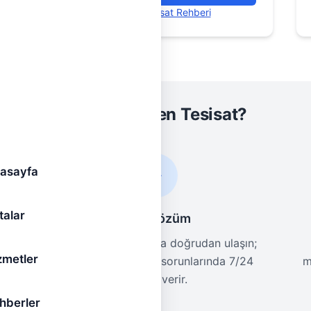
Sıhhi Tesisat Rehberi
Neden Hemen Tesisat?
asayfa
talar
Hızlı Çözüm
m
Bölgenizdeki ustalara doğrudan ulaşın;
zmetler
rı
birçoğu acil tesisat sorunlarında 7/24
m
hizmet verir.
hberler