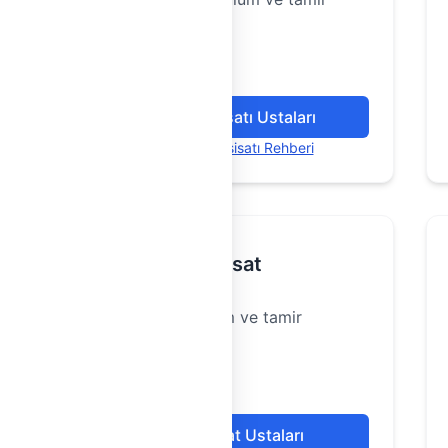
hizmetleri
119 Usta
Elektrik Tesisatı Ustaları
Elektrik Tesisatı Rehberi
Sıhhi Tesisat
Sıhhi tesisat kurulum ve tamir
hizmetleri
660 Usta
Sıhhi Tesisat Ustaları