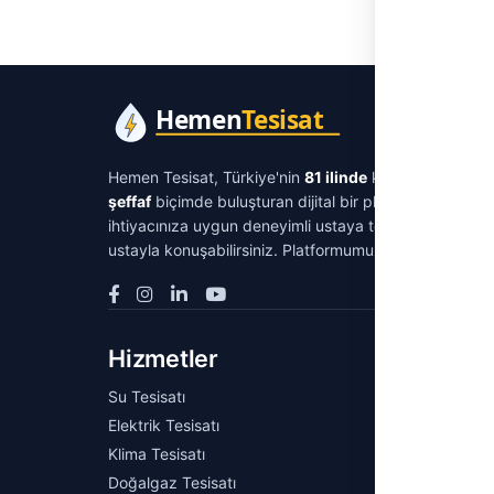
Hemen Tesisat, Türkiye'nin
81 ilinde
kimlik ve iletişi
şeffaf
biçimde buluşturan dijital bir platformdur. Su tes
ihtiyacınıza uygun deneyimli ustaya tek tıkla ulaşabil
ustayla konuşabilirsiniz. Platformumuz aracılık ücreti 
Hizmetler
Keşf
Su Tesisatı
Tesisat 
Elektrik Tesisatı
Rehberl
Klima Tesisatı
Blog
Doğalgaz Tesisatı
Tesisat 