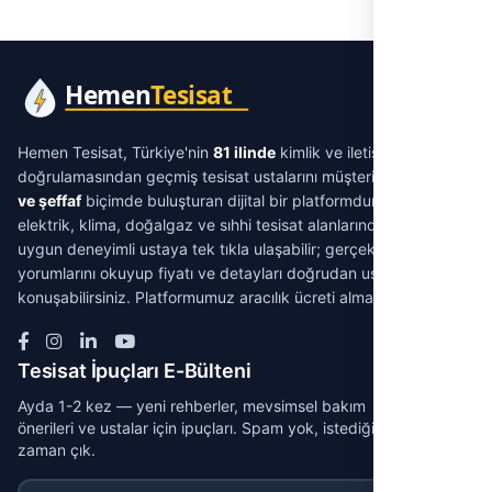
Hemen Tesisat, Türkiye'nin
81 ilinde
kimlik ve iletişim
doğrulamasından geçmiş tesisat ustalarını müşterilerle
aracısız
ve şeffaf
biçimde buluşturan dijital bir platformdur. Su tesisatı,
elektrik, klima, doğalgaz ve sıhhi tesisat alanlarında ihtiyacınıza
uygun deneyimli ustaya tek tıkla ulaşabilir; gerçek müşteri
yorumlarını okuyup fiyatı ve detayları doğrudan ustayla
konuşabilirsiniz. Platformumuz aracılık ücreti almaz.
Tesisat İpuçları E-Bülteni
Ayda 1-2 kez — yeni rehberler, mevsimsel bakım
önerileri ve ustalar için ipuçları. Spam yok, istediğin
zaman çık.