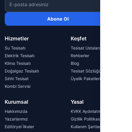
E-posta adresiniz
Abone Ol
Hizmetler
Keşfet
Su Tesisatı
Tesisat Ustaları
Elektrik Tesisatı
Rehberler
Klima Tesisatı
Blog
Doğalgaz Tesisatı
Tesisat Sözlüğü
Sıhhi Tesisat
Üyelik Paketleri
Kombi Servisi
Kurumsal
Yasal
Hakkımızda
KVKK Aydınlatma Metni
Yazarlarımız
Gizlilik Politikası
Editöryel İlkeler
Kullanım Şartları