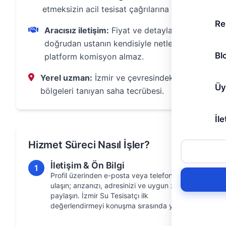
etmeksizin acil tesisat çağrılarına yanıt.
Re
Aracısız iletişim:
Fiyat ve detayları
doğrudan ustanın kendisiyle netleştirin;
Bl
platform komisyon almaz.
Yerel uzman:
İzmir ve çevresindeki
Üy
bölgeleri tanıyan saha tecrübesi.
İle
Hizmet Süreci Nasıl İşler?
İletişim & Ön Bilgi
1
Profil üzerinden e-posta veya telefon ile
ulaşın; arızanızı, adresinizi ve uygun zamanı
paylaşın. İzmir Su Tesisatçı ilk
değerlendirmeyi konuşma sırasında yapar.