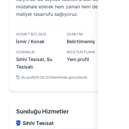
müdahale ederek hem zaman hem de
maliyet tasarrufu sağlıyoruz.
HIZMET BÖLGESI
DENEYIM
İzmir / Konak
Belirtilmemiş
UZMANLIK
MÜŞTERI PUANI
Sıhhi Tesisat, Su
Yeni profil
Tesisatı
Bu profil
06.08.2026
tarihinde güncellendi.
Sunduğu Hizmetler
Sıhhi Tesisat