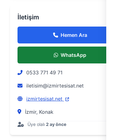
İletişim
Hemen Ara
WhatsApp
0533 771 49 71
iletisim@izmirtesisat.net
izmirtesisat.net
İzmir, Konak
Üye olalı
2 ay önce