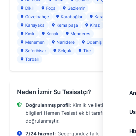
Dikili
Foça
Gaziemir
Güzelbahçe
Karabağlar
Karaburun
Karşıyaka
Kemalpaşa
Kiraz
Kınık
Konak
Menderes
Menemen
Narlıdere
Ödemiş
Seferihisar
Selçuk
Tire
Torbalı
Neden İzmir Su Tesisatçı?
An
Doğrulanmış profil:
Kimlik ve iletişim
Us
bilgileri Hemen Tesisat ekibi tarafından
doğrulanmıştır.
Hi
7/24 hizmet:
Gece-gündüz fark