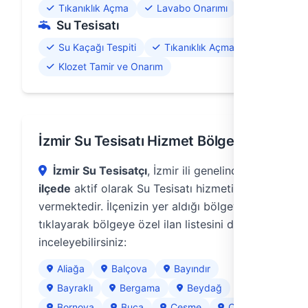
Tıkanıklık Açma
Lavabo Onarımı
Su Tesisatı
Su Kaçağı Tespiti
Tıkanıklık Açma
Klozet Tamir ve Onarım
İzmir Su Tesisatı Hizmet Bölgeleri
İzmir Su Tesisatçı
, İzmir ili genelinde
29
ilçede
aktif olarak Su Tesisatı hizmeti
vermektedir. İlçenizin yer aldığı bölgeye
tıklayarak bölgeye özel ilan listesini de
inceleyebilirsiniz:
Aliağa
Balçova
Bayındır
Bayraklı
Bergama
Beydağ
Bornova
Buca
Çeşme
Çiğli