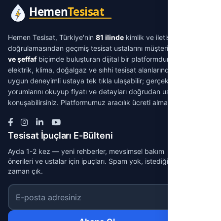
Hemen Tesisat, Türkiye'nin
81 ilinde
kimlik ve iletişim
doğrulamasından geçmiş tesisat ustalarını müşterilerle
aracısız
ve şeffaf
biçimde buluşturan dijital bir platformdur. Su tesisatı,
elektrik, klima, doğalgaz ve sıhhi tesisat alanlarında ihtiyacınıza
uygun deneyimli ustaya tek tıkla ulaşabilir; gerçek müşteri
yorumlarını okuyup fiyatı ve detayları doğrudan ustayla
konuşabilirsiniz. Platformumuz aracılık ücreti almaz.
Tesisat İpuçları E-Bülteni
Ayda 1-2 kez — yeni rehberler, mevsimsel bakım
önerileri ve ustalar için ipuçları. Spam yok, istediğin
zaman çık.
E-posta adresiniz