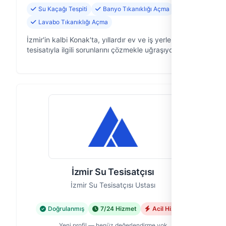
Su Kaçağı Tespiti
Banyo Tıkanıklığı Açma
Lavabo Tıkanıklığı Açma
İzmir'in kalbi Konak'ta, yıllardır ev ve iş yerlerinin su
tesisatıyla ilgili sorunlarını çözmekle uğraşıyoruz.
İzmir Su Tesisatçısı olarak, acil durumlardan planlı
yenilemelere kad…
İzmir Su Tesisatçısı
İzmir Su Tesisatçısı Ustası
Doğrulanmış
7/24 Hizmet
Acil Hizmet
Yeni profil — henüz değerlendirme yok