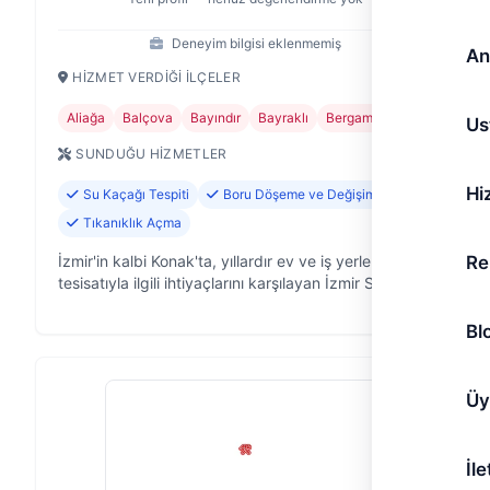
Deneyim bilgisi eklenmemiş
An
HIZMET VERDIĞI İLÇELER
Aliağa
Balçova
Bayındır
Bayraklı
Bergama
+21
Us
SUNDUĞU HIZMETLER
Hi
Su Kaçağı Tespiti
Boru Döşeme ve Değişimi
Tıkanıklık Açma
Re
İzmir'in kalbi Konak'ta, yıllardır ev ve iş yerlerinin su
tesisatıyla ilgili ihtiyaçlarını karşılayan İzmir Su
Tesisatçısı olarak, tesisat sorunlarınıza hızlı ve kalıcı
çözümler su…
Bl
Üy
İle