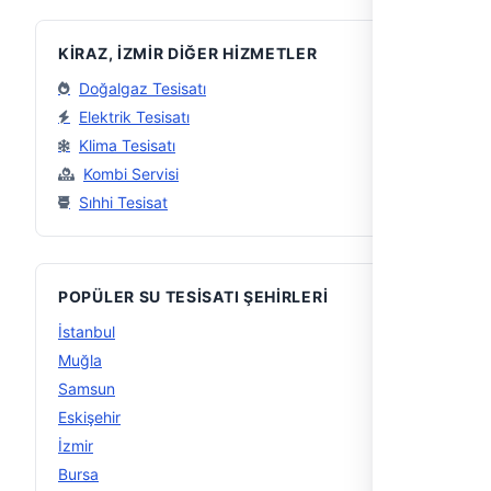
KIRAZ, İZMIR DIĞER HIZMETLER
Doğalgaz Tesisatı
Elektrik Tesisatı
Klima Tesisatı
Kombi Servisi
Sıhhi Tesisat
POPÜLER SU TESISATI ŞEHIRLERI
İstanbul
56
Muğla
29
Samsun
16
Eskişehir
15
İzmir
15
Bursa
14