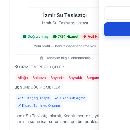
İzmir Su Tesisatçı
İzmir Su Tesisatçı Ustası
Doğrulanmış
7/24 Hizmet
Acil Hizmet
Yeni profil — henüz değerlendirme yok
Deneyim bilgisi eklenmemiş
HIZMET VERDIĞI İLÇELER
Aliağa
Balçova
Bayındır
Bayraklı
Bergama
+24
SUNDUĞU HIZMETLER
Su Kaçağı Tespiti
Tıkanıklık Açma
Klozet Tamir ve Onarım
İzmir Su Tesisatçı olarak, Konak merkezli, yıllardır
İzmir'in su tesisat sorunlarına çözüm odaklı
yaklaşıyoruz. Evinizdeki, ofisinizdeki, iş yerinizdeki