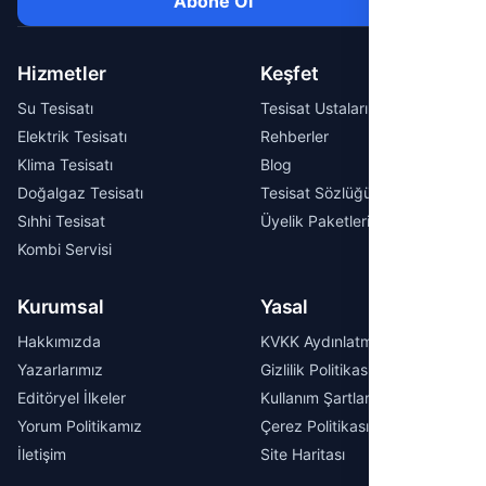
Abone Ol
Hizmetler
Keşfet
Su Tesisatı
Tesisat Ustaları
Elektrik Tesisatı
Rehberler
Klima Tesisatı
Blog
Doğalgaz Tesisatı
Tesisat Sözlüğü
Sıhhi Tesisat
Üyelik Paketleri
Kombi Servisi
Kurumsal
Yasal
Hakkımızda
KVKK Aydınlatma Metni
Yazarlarımız
Gizlilik Politikası
Editöryel İlkeler
Kullanım Şartları
Yorum Politikamız
Çerez Politikası
İletişim
Site Haritası