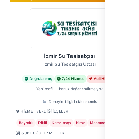
İzmir Su Tesisatçısı
İzmir Su Tesisatçısı Ustası
Doğrulanmış
7/24 Hizmet
Acil Hizmet
Yeni profil — henüz değerlendirme yok
Deneyim bilgisi eklenmemiş
HIZMET VERDIĞI İLÇELER
Bayraklı
Dikili
Kemalpaşa
Kiraz
Menemen
SUNDUĞU HIZMETLER