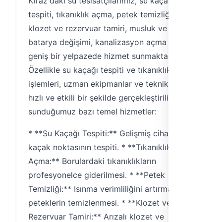
Kiraz'daki su tesisatçılarımız, su kaçağı
tespiti, tıkanıklık açma, petek temizliği,
klozet ve rezervuar tamiri, musluk ve
batarya değişimi, kanalizasyon açma gibi
geniş bir yelpazede hizmet sunmaktadır.
Özellikle su kaçağı tespiti ve tıkanıklık açma
işlemleri, uzman ekipmanlar ve tekniklerle
hızlı ve etkili bir şekilde gerçekleştirilir. İşte
sunduğumuz bazı temel hizmetler:
* **Su Kaçağı Tespiti:** Gelişmiş cihazlarla
kaçak noktasının tespiti. * **Tıkanıklık
Açma:** Borulardaki tıkanıklıkların
profesyonelce giderilmesi. * **Petek
Temizliği:** Isınma verimliliğini artırmak için
peteklerin temizlenmesi. * **Klozet ve
Rezervuar Tamiri:** Arızalı klozet ve