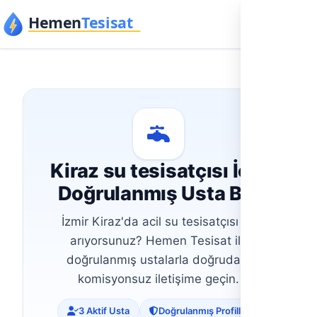
İçeriğe geç
Kiraz su tesisatçısı İçin
Doğrulanmış Usta Bul
İzmir Kiraz'da acil su tesisatçısı mı
arıyorsunuz? Hemen Tesisat ile
doğrulanmış ustalarla doğrudan,
komisyonsuz iletişime geçin.
3 Aktif Usta
Doğrulanmış Profiller