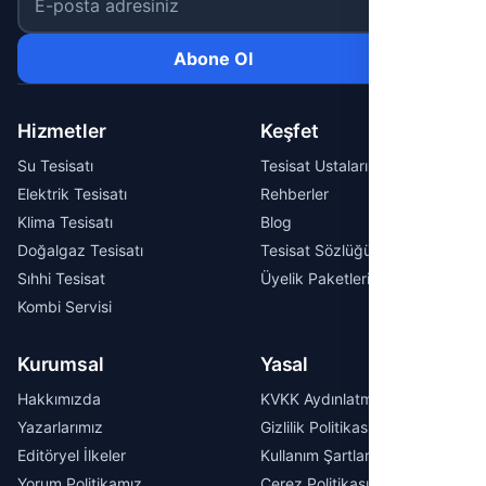
Abone Ol
Hizmetler
Keşfet
Su Tesisatı
Tesisat Ustaları
Elektrik Tesisatı
Rehberler
Klima Tesisatı
Blog
Doğalgaz Tesisatı
Tesisat Sözlüğü
Sıhhi Tesisat
Üyelik Paketleri
Kombi Servisi
Kurumsal
Yasal
Hakkımızda
KVKK Aydınlatma Metni
Yazarlarımız
Gizlilik Politikası
Editöryel İlkeler
Kullanım Şartları
Yorum Politikamız
Çerez Politikası