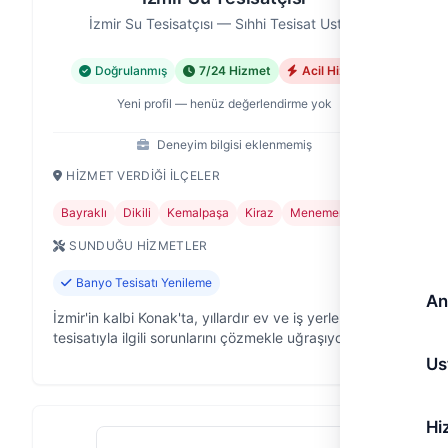
İzmir Su Tesisatçısı — Sıhhi Tesisat Ustası
Doğrulanmış
7/24 Hizmet
Acil Hizmet
Yeni profil — henüz değerlendirme yok
Deneyim bilgisi eklenmemiş
HIZMET VERDIĞI İLÇELER
Bayraklı
Dikili
Kemalpaşa
Kiraz
Menemen
SUNDUĞU HIZMETLER
Banyo Tesisatı Yenileme
An
İzmir'in kalbi Konak'ta, yıllardır ev ve iş yerlerinin su
tesisatıyla ilgili sorunlarını çözmekle uğraşıyoruz.
İzmir Su Tesisatçısı olarak, acil durumlardan planlı
Us
yenilemelere kad…
Hi