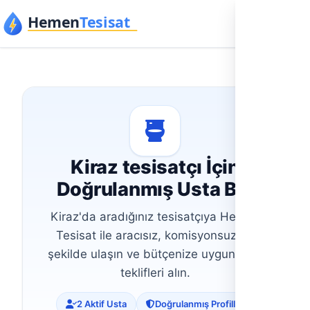
İçeriğe geç
Kiraz tesisatçı İçin
Doğrulanmış Usta Bul
Kiraz'da aradığınız tesisatçıya Hemen
Tesisat ile aracısız, komisyonsuz bir
şekilde ulaşın ve bütçenize uygun fiyat
teklifleri alın.
2 Aktif Usta
Doğrulanmış Profiller