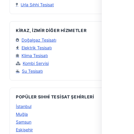
Urla Sıhhi Tesisat
KIRAZ, İZMIR DIĞER HIZMETLER
Doğalgaz Tesisatı
Elektrik Tesisatı
Klima Tesisatı
Kombi Servisi
Su Tesisatı
POPÜLER SIHHI TESISAT ŞEHIRLERI
İstanbul
56
Muğla
29
Samsun
15
Eskişehir
15