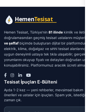
Hemen Tesisat, Türkiye'nin
81 ilinde
kimlik ve iletişim
doğrulamasından geçmiş tesisat ustalarını müşterilerle
aracısız
ve şeffaf
biçimde buluşturan dijital bir platformdur. Su tesisatı,
elektrik, klima, doğalgaz ve sıhhi tesisat alanlarında ihtiyacınıza
uygun deneyimli ustaya tek tıkla ulaşabilir; gerçek müşteri
yorumlarını okuyup fiyatı ve detayları doğrudan ustayla
konuşabilirsiniz. Platformumuz aracılık ücreti almaz.
Tesisat İpuçları E-Bülteni
Ayda 1-2 kez — yeni rehberler, mevsimsel bakım
önerileri ve ustalar için ipuçları. Spam yok, istediğin
zaman çık.
E-posta adresiniz