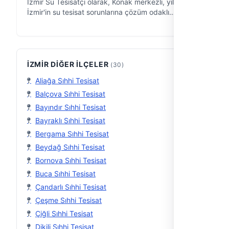
İzmir Su Tesisatçı olarak, Konak merkezli, yıllardır
İzmir'in su tesisat sorunlarına çözüm odaklı
yaklaşıyoruz. Evinizdeki, ofisinizdeki, iş yerinizdeki
su tesisatı problemlerine p…
İZMIR DIĞER İLÇELER
(30)
Aliağa Sıhhi Tesisat
Balçova Sıhhi Tesisat
Bayındır Sıhhi Tesisat
Bayraklı Sıhhi Tesisat
Bergama Sıhhi Tesisat
Beydağ Sıhhi Tesisat
Bornova Sıhhi Tesisat
Buca Sıhhi Tesisat
Çandarlı Sıhhi Tesisat
Çeşme Sıhhi Tesisat
Çiğli Sıhhi Tesisat
Dikili Sıhhi Tesisat