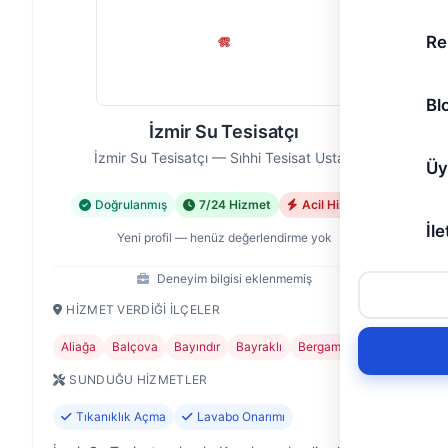
Re
Bl
İzmir Su Tesisatçı
İzmir Su Tesisatçı — Sıhhi Tesisat Ustası
Üy
Doğrulanmış
7/24 Hizmet
Acil Hizmet
İle
Yeni profil — henüz değerlendirme yok
Deneyim bilgisi eklenmemiş
HIZMET VERDIĞI İLÇELER
Aliağa
Balçova
Bayındır
Bayraklı
Bergama
+24
SUNDUĞU HIZMETLER
Tıkanıklık Açma
Lavabo Onarımı