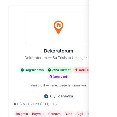
Dekoratorum
Dekoratorum — Su Tesisatı Ustası, İzmir
Doğrulanmış
7/24 Hizmet
Acil Hizmet
Deneyimli
Yeni profil — henüz değerlendirme yok
8 yıl deneyim
HIZMET VERDIĞI İLÇELER
Balçova
Bayraklı
Bornova
Buca
Çiğli
+7