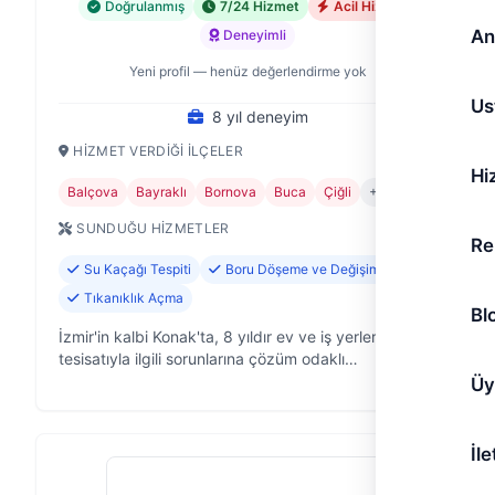
Doğrulanmış
7/24 Hizmet
Acil Hizmet
An
Deneyimli
Yeni profil — henüz değerlendirme yok
Us
8 yıl deneyim
HIZMET VERDIĞI İLÇELER
Hi
Balçova
Bayraklı
Bornova
Buca
Çiğli
+7
SUNDUĞU HIZMETLER
Re
Su Kaçağı Tespiti
Boru Döşeme ve Değişimi
Tıkanıklık Açma
Bl
İzmir'in kalbi Konak'ta, 8 yıldır ev ve iş yerlerinin su
tesisatıyla ilgili sorunlarına çözüm odaklı
yaklaşıyoruz. Yiğit Tesisat olarak, musluktan gider
Üy
borularına kadar tüm tesisa…
İle