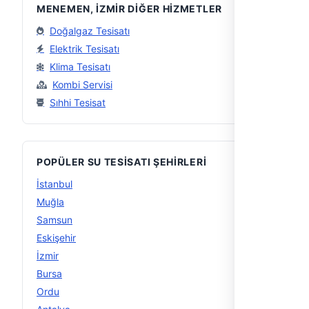
MENEMEN, İZMIR DIĞER HIZMETLER
Doğalgaz Tesisatı
Elektrik Tesisatı
Klima Tesisatı
Kombi Servisi
Sıhhi Tesisat
POPÜLER SU TESISATI ŞEHIRLERI
İstanbul
56
Muğla
29
Samsun
16
Eskişehir
15
İzmir
15
Bursa
14
Ordu
14