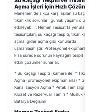
Su Kaçağı Tespiti ve Tıkanıklık
Açma İşleri İçin Hızlı Çözüm
Menemen'de sıkça karşılaşılan su kaçağı ve
tıkanıklık sorunları, günlük yaşamı olumsuz
etkileyebilir. Hemen Tesisat'ta yer alan su
tesisatçıları, su kaçağı tespiti, tıkanıklık
açma, gider açma gibi konularda
uzmanlaşmıştır. Profesyonel ekipmanlarla
kısa sürede sorunun kaynağını tespit edip,
etkili çözümler sunarlar.
* Su Kaçağı Tespiti (kamera ile) * Tıkanıklık
Açma (profesyonel ekipmanlarla) * Gider ve
Kanalizasyon Açma * Petek Temizliği *
Klozet ve Rezervuar Tamiri * Musluk ve
Batarya Değişimi
Hemen Tesisat Farkı: