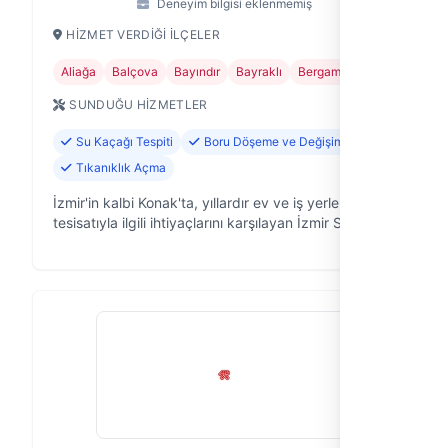
Deneyim bilgisi eklenmemiş
HIZMET VERDIĞI İLÇELER
Aliağa
Balçova
Bayındır
Bayraklı
Bergama
+21
SUNDUĞU HIZMETLER
Su Kaçağı Tespiti
Boru Döşeme ve Değişimi
Tıkanıklık Açma
İzmir'in kalbi Konak'ta, yıllardır ev ve iş yerlerinin su
tesisatıyla ilgili ihtiyaçlarını karşılayan İzmir Su
Tesisatçısı olarak, tesisat sorunlarınıza hızlı ve kalıcı
çözümler su…