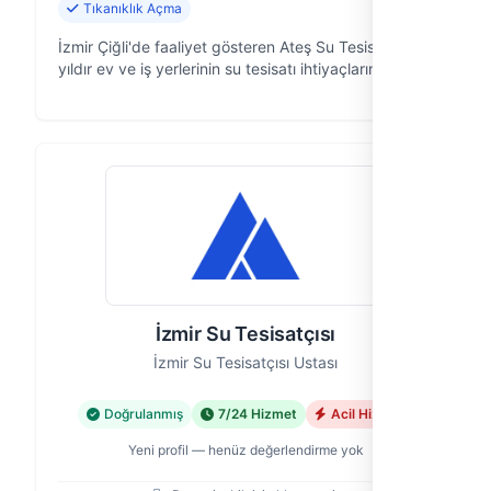
Tıkanıklık Açma
İzmir Çiğli'de faaliyet gösteren Ateş Su Tesisatı, 13
yıldır ev ve iş yerlerinin su tesisatı ihtiyaçlarına
çözüm odaklı yaklaşıyor. Musluktan kombiye,
petekten şofbene kadar geniş …
İzmir Su Tesisatçısı
İzmir Su Tesisatçısı Ustası
Doğrulanmış
7/24 Hizmet
Acil Hizmet
Yeni profil — henüz değerlendirme yok