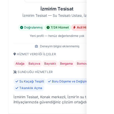
İzmirim Tesisat
İzmirim Tesisat — Su Tesisatı Ustası, İzmir
Doğrulanmış
7/24 Hizmet
Acil Hizmet
Yeni profil — henüz değerlendirme yok
Deneyim bilgisi eklenmemiş
HIZMET VERDIĞI İLÇELER
Aliağa
Balçova
Bayraklı
Bergama
Bornova
+15
SUNDUĞU HIZMETLER
Su Kaçağı Tespiti
Boru Döşeme ve Değişimi
Tıkanıklık Açma
İzmirim Tesisat, Konak merkezli, İzmir'in su tesisat
ihtiyaçlarınızda güvendiğiniz çözüm ortağıdır.
Evinizdeki, ofisinizdeki veya işyerinizdeki su
tesisatıyla ilgili her türlü soru…