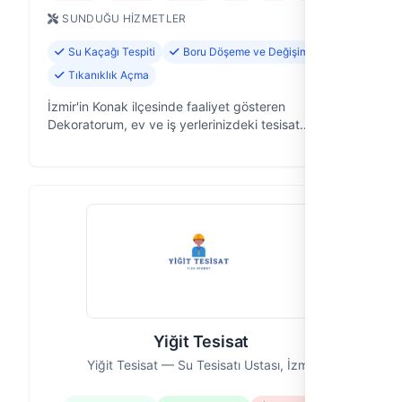
SUNDUĞU HIZMETLER
Su Kaçağı Tespiti
Boru Döşeme ve Değişimi
Tıkanıklık Açma
İzmir'in Konak ilçesinde faaliyet gösteren
Dekoratorum, ev ve iş yerlerinizdeki tesisat
sorunlarına pratik ve güvenilir çözümler sunan bir
ekibiz. 8 yıllık saha tecrübemizle, su te…
Yiğit Tesisat
Yiğit Tesisat — Su Tesisatı Ustası, İzmir