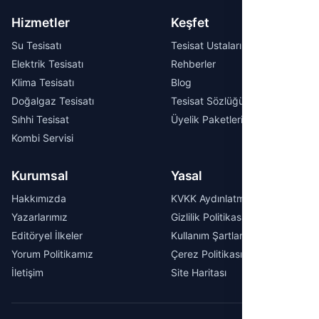
Hizmetler
Keşfet
Su Tesisatı
Tesisat Ustaları
Elektrik Tesisatı
Rehberler
Klima Tesisatı
Blog
Doğalgaz Tesisatı
Tesisat Sözlüğü
Sıhhi Tesisat
Üyelik Paketleri
Kombi Servisi
Kurumsal
Yasal
Hakkımızda
KVKK Aydınlatma Metni
Yazarlarımız
Gizlilik Politikası
Editöryel İlkeler
Kullanım Şartları
Yorum Politikamız
Çerez Politikası
İletişim
Site Haritası