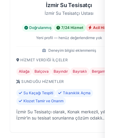
İzmir Su Tesisatçı
İzmir Su Tesisatçı Ustası
Doğrulanmış
7/24 Hizmet
Acil Hizmet
Yeni profil — henüz değerlendirme yok
Deneyim bilgisi eklenmemiş
HIZMET VERDIĞI İLÇELER
Aliağa
Balçova
Bayındır
Bayraklı
Bergama
+24
SUNDUĞU HIZMETLER
Su Kaçağı Tespiti
Tıkanıklık Açma
Klozet Tamir ve Onarım
İzmir Su Tesisatçı olarak, Konak merkezli, yıllardır
İzmir'in su tesisat sorunlarına çözüm odaklı
yaklaşıyoruz. Evinizdeki, ofisinizdeki, iş yerinizdeki
su tesisatı problemlerine p…