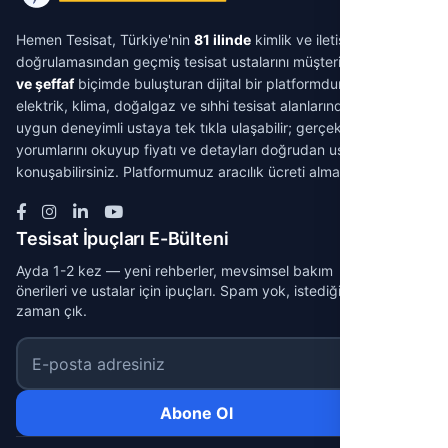
Hemen Tesisat, Türkiye'nin
81 ilinde
kimlik ve iletişim
doğrulamasından geçmiş tesisat ustalarını müşterilerle
aracısız
ve şeffaf
biçimde buluşturan dijital bir platformdur. Su tesisatı,
elektrik, klima, doğalgaz ve sıhhi tesisat alanlarında ihtiyacınıza
uygun deneyimli ustaya tek tıkla ulaşabilir; gerçek müşteri
yorumlarını okuyup fiyatı ve detayları doğrudan ustayla
konuşabilirsiniz. Platformumuz aracılık ücreti almaz.
Tesisat İpuçları E-Bülteni
Ayda 1-2 kez — yeni rehberler, mevsimsel bakım
önerileri ve ustalar için ipuçları. Spam yok, istediğin
zaman çık.
E-posta adresiniz
Abone Ol