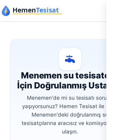
İçeriğe geç
Menemen su tesisatçısı
İçin Doğrulanmış Usta Bul
Menemen'de mi su tesisatı sorunu
yaşıyorsunuz? Hemen Tesisat ile İzmir
Menemen'deki doğrulanmış su
tesisatçılarına aracısız ve komisyonsuz
ulaşın.