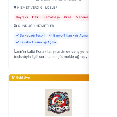
HIZMET VERDIĞI İLÇELER
Bayraklı
Dikili
Kemalpaşa
Kiraz
Menemen
SUNDUĞU HIZMETLER
Su Kaçağı Tespiti
Banyo Tıkanıklığı Açma
Lavabo Tıkanıklığı Açma
İzmir'in kalbi Konak'ta, yıllardır ev ve iş yerlerinin su
tesisatıyla ilgili sorunlarını çözmekle uğraşıyoruz.
İzmir Su Tesisatçısı olarak, acil durumlardan planlı
yenilemelere kad…
Gold Üye