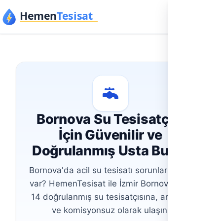
İçeriğe geç
Bornova Su Tesisatçısı
İçin Güvenilir ve
Doğrulanmış Usta Bulun
Bornova'da acil su tesisatı sorunlarınız mı
var? HemenTesisat ile İzmir Bornova'daki
14 doğrulanmış su tesisatçısına, aracısız
ve komisyonsuz olarak ulaşın.