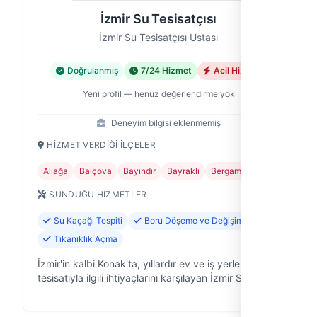
İzmir Su Tesisatçısı
İzmir Su Tesisatçısı Ustası
Doğrulanmış
7/24 Hizmet
Acil Hizmet
Yeni profil — henüz değerlendirme yok
Deneyim bilgisi eklenmemiş
HIZMET VERDIĞI İLÇELER
Aliağa
Balçova
Bayındır
Bayraklı
Bergama
+21
SUNDUĞU HIZMETLER
Su Kaçağı Tespiti
Boru Döşeme ve Değişimi
Tıkanıklık Açma
İzmir'in kalbi Konak'ta, yıllardır ev ve iş yerlerinin su
tesisatıyla ilgili ihtiyaçlarını karşılayan İzmir Su
Tesisatçısı olarak, tesisat sorunlarınıza hızlı ve kalıcı
çözümler su…