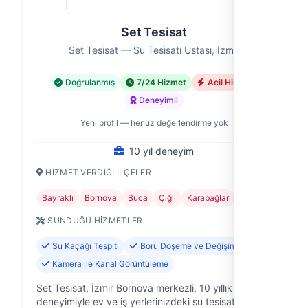
Set Tesisat
Set Tesisat — Su Tesisatı Ustası, İzmir
Doğrulanmış
7/24 Hizmet
Acil Hizmet
Deneyimli
Yeni profil — henüz değerlendirme yok
10 yıl deneyim
HIZMET VERDIĞI İLÇELER
Bayraklı
Bornova
Buca
Çiğli
Karabağlar
+1
SUNDUĞU HIZMETLER
Su Kaçağı Tespiti
Boru Döşeme ve Değişimi
Kamera ile Kanal Görüntüleme
Set Tesisat, İzmir Bornova merkezli, 10 yıllık saha
deneyimiyle ev ve iş yerlerinizdeki su tesisatı