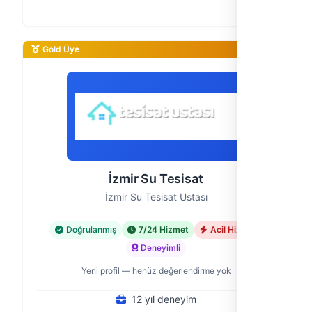
sorunlarına güvenilir çözümler sunan bir ekibiz. Su
kaçağından bahçe sulama sist…
Gold Üye
İzmir Su Tesisat
İzmir Su Tesisat Ustası
Doğrulanmış
7/24 Hizmet
Acil Hizmet
Deneyimli
Yeni profil — henüz değerlendirme yok
12 yıl deneyim