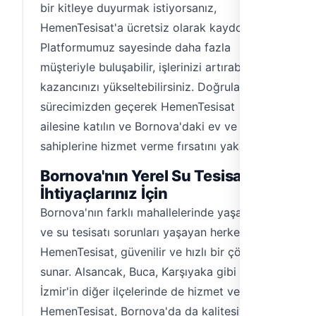
bir kitleye duyurmak istiyorsanız,
HemenTesisat'a ücretsiz olarak kaydolun.
Platformumuz sayesinde daha fazla
müşteriyle buluşabilir, işlerinizi artırabilir ve
kazancınızı yükseltebilirsiniz. Doğrulama
sürecimizden geçerek HemenTesisat
ailesine katılın ve Bornova'daki ev ve işyeri
sahiplerine hizmet verme fırsatını yakalayın.
Bornova'nın Yerel Su Tesisatçısı
İhtiyaçlarınız İçin
Bornova'nın farklı mahallelerinde yaşayan
ve su tesisatı sorunları yaşayan herkes için
HemenTesisat, güvenilir ve hızlı bir çözüm
sunar. Alsancak, Buca, Karşıyaka gibi
İzmir'in diğer ilçelerinde de hizmet veren
HemenTesisat, Bornova'da da kalitesiyle