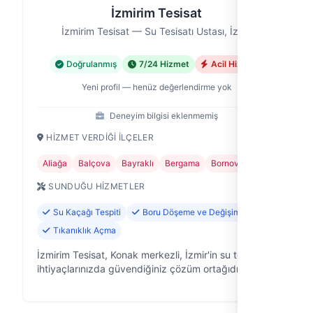
İzmirim Tesisat
İzmirim Tesisat — Su Tesisatı Ustası, İzmir
Doğrulanmış
7/24 Hizmet
Acil Hizmet
Yeni profil — henüz değerlendirme yok
Deneyim bilgisi eklenmemiş
HIZMET VERDIĞI İLÇELER
Aliağa
Balçova
Bayraklı
Bergama
Bornova
+15
SUNDUĞU HIZMETLER
Su Kaçağı Tespiti
Boru Döşeme ve Değişimi
Tıkanıklık Açma
İzmirim Tesisat, Konak merkezli, İzmir'in su tesisat
ihtiyaçlarınızda güvendiğiniz çözüm ortağıdır.
Evinizdeki, ofisinizdeki veya işyerinizdeki su
tesisatıyla ilgili her türlü soru…