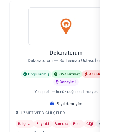
Dekoratorum
Dekoratorum — Su Tesisatı Ustası, İzmir
Doğrulanmış
7/24 Hizmet
Acil Hizmet
Deneyimli
Yeni profil — henüz değerlendirme yok
8 yıl deneyim
HIZMET VERDIĞI İLÇELER
Balçova
Bayraklı
Bornova
Buca
Çiğli
+7