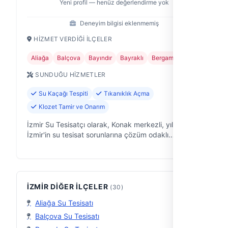
Yeni profil — henüz değerlendirme yok
Deneyim bilgisi eklenmemiş
HIZMET VERDIĞI İLÇELER
Aliağa
Balçova
Bayındır
Bayraklı
Bergama
+24
SUNDUĞU HIZMETLER
Su Kaçağı Tespiti
Tıkanıklık Açma
Klozet Tamir ve Onarım
İzmir Su Tesisatçı olarak, Konak merkezli, yıllardır
İzmir'in su tesisat sorunlarına çözüm odaklı
yaklaşıyoruz. Evinizdeki, ofisinizdeki, iş yerinizdeki
su tesisatı problemlerine p…
İZMIR DIĞER İLÇELER
(30)
Aliağa Su Tesisatı
Balçova Su Tesisatı