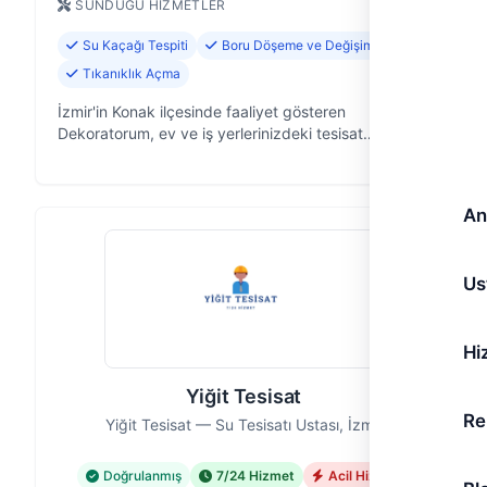
SUNDUĞU HIZMETLER
Su Kaçağı Tespiti
Boru Döşeme ve Değişimi
Tıkanıklık Açma
İzmir'in Konak ilçesinde faaliyet gösteren
Dekoratorum, ev ve iş yerlerinizdeki tesisat
sorunlarına pratik ve güvenilir çözümler sunan bir
ekibiz. 8 yıllık saha tecrübemizle, su te…
An
Us
Hi
Yiğit Tesisat
Re
Yiğit Tesisat — Su Tesisatı Ustası, İzmir
Doğrulanmış
7/24 Hizmet
Acil Hizmet