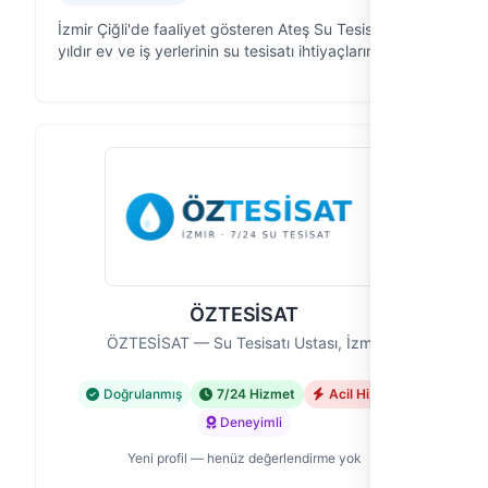
İzmir Çiğli'de faaliyet gösteren Ateş Su Tesisatı, 13
yıldır ev ve iş yerlerinin su tesisatı ihtiyaçlarına
çözüm odaklı yaklaşıyor. Musluktan kombiye,
petekten şofbene kadar geniş …
ÖZTESİSAT
ÖZTESİSAT — Su Tesisatı Ustası, İzmir
Doğrulanmış
7/24 Hizmet
Acil Hizmet
Deneyimli
Yeni profil — henüz değerlendirme yok