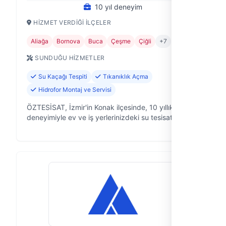
10 yıl deneyim
HIZMET VERDIĞI İLÇELER
Aliağa
Bornova
Buca
Çeşme
Çiğli
+7
SUNDUĞU HIZMETLER
Su Kaçağı Tespiti
Tıkanıklık Açma
Hidrofor Montaj ve Servisi
ÖZTESİSAT, İzmir'in Konak ilçesinde, 10 yıllık saha
deneyimiyle ev ve iş yerlerinizdeki su tesisatıyla ilgili
tüm sorunlara pratik ve kalıcı çözümler sunan bir
ekibiz. Acil durumla…