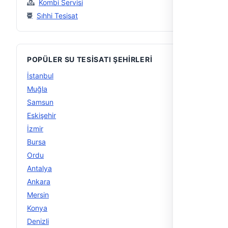
Kombi Servisi
Sıhhi Tesisat
POPÜLER SU TESISATI ŞEHIRLERI
İstanbul
56
Muğla
29
Samsun
16
Eskişehir
15
İzmir
15
Bursa
14
Ordu
14
Antalya
13
Ankara
12
Mersin
12
Konya
12
Denizli
11