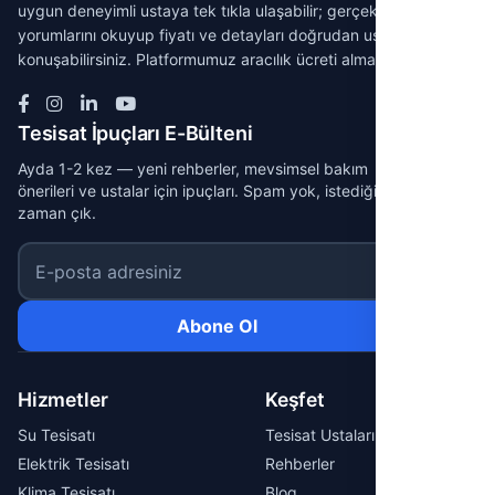
uygun deneyimli ustaya tek tıkla ulaşabilir; gerçek müşteri
yorumlarını okuyup fiyatı ve detayları doğrudan ustayla
konuşabilirsiniz. Platformumuz aracılık ücreti almaz.
Tesisat İpuçları E-Bülteni
Ayda 1-2 kez — yeni rehberler, mevsimsel bakım
önerileri ve ustalar için ipuçları. Spam yok, istediğin
zaman çık.
E-posta adresiniz
Abone Ol
Hizmetler
Keşfet
Su Tesisatı
Tesisat Ustaları
Elektrik Tesisatı
Rehberler
Klima Tesisatı
Blog