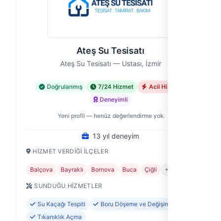
Ateş Su Tesisatı
Ateş Su Tesisatı — Ustası, İzmir
Doğrulanmış
7/24 Hizmet
Acil Hizmet
Deneyimli
Yeni profil — henüz değerlendirme yok
13 yıl deneyim
HIZMET VERDIĞI İLÇELER
Balçova
Bayraklı
Bornova
Buca
Çiğli
+7
SUNDUĞU HIZMETLER
Su Kaçağı Tespiti
Boru Döşeme ve Değişimi
Tıkanıklık Açma