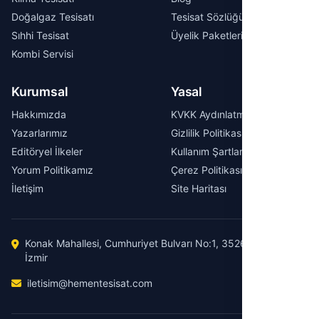
Doğalgaz Tesisatı
Tesisat Sözlüğü
Sıhhi Tesisat
Üyelik Paketleri
Kombi Servisi
Kurumsal
Yasal
Hakkımızda
KVKK Aydınlatma Metni
Yazarlarımız
Gizlilik Politikası
Editöryel İlkeler
Kullanım Şartları
Yorum Politikamız
Çerez Politikası
İletişim
Site Haritası
Konak Mahallesi, Cumhuriyet Bulvarı No:1, 35260 Konak /
İzmir
iletisim@hementesisat.com