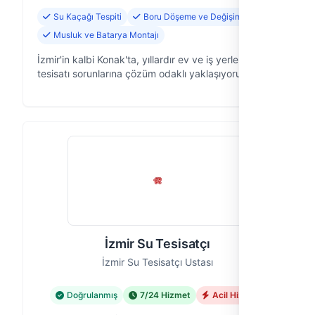
Su Kaçağı Tespiti
Boru Döşeme ve Değişimi
Musluk ve Batarya Montajı
İzmir'in kalbi Konak'ta, yıllardır ev ve iş yerlerinin su
tesisatı sorunlarına çözüm odaklı yaklaşıyoruz. Egeli
Su Tesisatı olarak, tesisatınızla ilgili her türlü
ihtiyacınızda güv…
İzmir Su Tesisatçı
İzmir Su Tesisatçı Ustası
Doğrulanmış
7/24 Hizmet
Acil Hizmet