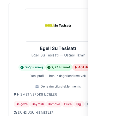
Egeli Su Tesisatı
Egeli Su Tesisatı — Ustası, İzmir
Doğrulanmış
7/24 Hizmet
Acil Hizmet
Yeni profil — henüz değerlendirme yok
Deneyim bilgisi eklenmemiş
HIZMET VERDIĞI İLÇELER
Balçova
Bayraklı
Bornova
Buca
Çiğli
+7
SUNDUĞU HIZMETLER