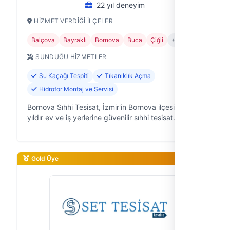
22 yıl deneyim
HIZMET VERDIĞI İLÇELER
Balçova
Bayraklı
Bornova
Buca
Çiğli
+6
SUNDUĞU HIZMETLER
Su Kaçağı Tespiti
Tıkanıklık Açma
Hidrofor Montaj ve Servisi
Bornova Sıhhi Tesisat, İzmir'in Bornova ilçesinde 22
yıldır ev ve iş yerlerine güvenilir sıhhi tesisat
çözümleri sunan deneyimli bir ekibiz. Musluktan
kalorifere, tıkanıklıklardan …
Gold Üye