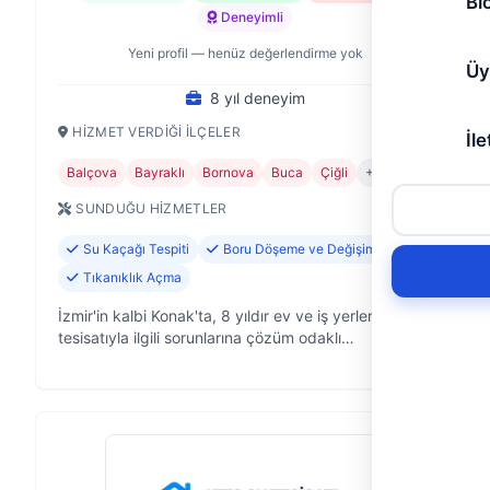
Bl
Deneyimli
Yeni profil — henüz değerlendirme yok
Üy
8 yıl deneyim
HIZMET VERDIĞI İLÇELER
İle
Balçova
Bayraklı
Bornova
Buca
Çiğli
+7
SUNDUĞU HIZMETLER
Su Kaçağı Tespiti
Boru Döşeme ve Değişimi
Tıkanıklık Açma
İzmir'in kalbi Konak'ta, 8 yıldır ev ve iş yerlerinin su
tesisatıyla ilgili sorunlarına çözüm odaklı
yaklaşıyoruz. Yiğit Tesisat olarak, musluktan gider
borularına kadar tüm tesisa…