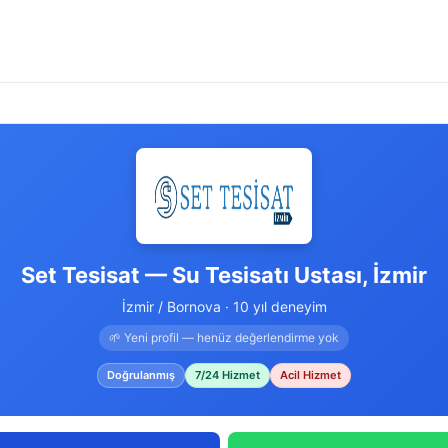
Set Tesisat — Su Tesisatı Ustası, İzmir
İzmir / Bornova · 10 yıl deneyim
🌱 Yeni profil — henüz değerlendirme yok
Doğrulanmış
7/24 Hizmet
Acil Hizmet