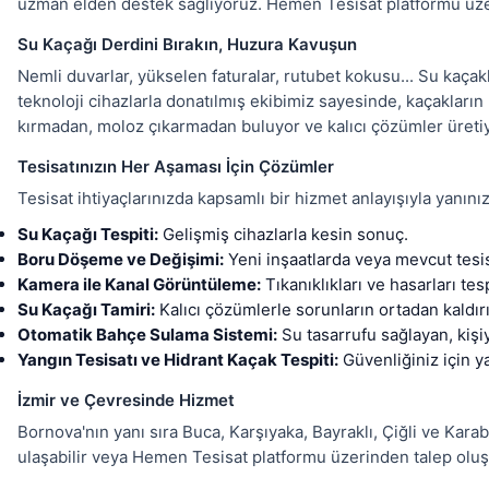
uzman elden destek sağlıyoruz. Hemen Tesisat platformu üzeri
Su Kaçağı Derdini Bırakın, Huzura Kavuşun
Nemli duvarlar, yükselen faturalar, rutubet kokusu... Su kaça
teknoloji cihazlarla donatılmış ekibimiz sayesinde, kaçakların 
kırmadan, moloz çıkarmadan buluyor ve kalıcı çözümler üretiy
Tesisatınızın Her Aşaması İçin Çözümler
Tesisat ihtiyaçlarınızda kapsamlı bir hizmet anlayışıyla yanını
Su Kaçağı Tespiti:
Gelişmiş cihazlarla kesin sonuç.
Boru Döşeme ve Değişimi:
Yeni inşaatlarda veya mevcut tesisa
Kamera ile Kanal Görüntüleme:
Tıkanıklıkları ve hasarları tes
Su Kaçağı Tamiri:
Kalıcı çözümlerle sorunların ortadan kaldır
Otomatik Bahçe Sulama Sistemi:
Su tasarrufu sağlayan, kişi
Yangın Tesisatı ve Hidrant Kaçak Tespiti:
Güvenliğiniz için y
İzmir ve Çevresinde Hizmet
Bornova'nın yanı sıra Buca, Karşıyaka, Bayraklı, Çiğli ve Karaba
ulaşabilir veya Hemen Tesisat platformu üzerinden talep oluşt