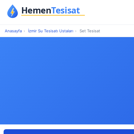
Anasayfa
›
İzmir Su Tesisatı Ustaları
›
Set Tesisat