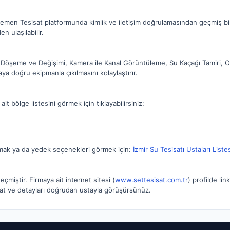
emen Tesisat platformunda kimlik ve iletişim doğrulamasından geçmiş bir
n ulaşılabilir.
oru Döşeme ve Değişimi, Kamera ile Kanal Görüntüleme, Su Kaçağı Tamiri, 
ya doğru ekipmanla çıkılmasını kolaylaştırır.
t bölge listesini görmek için tıklayabilirsiniz:
rmak ya da yedek seçenekleri görmek için:
İzmir Su Tesisatı Ustaları Liste
çmiştir. Firmaya ait internet sitesi (
www.settesisat.com.tr
) profilde li
fiyat ve detayları doğrudan ustayla görüşürsünüz.