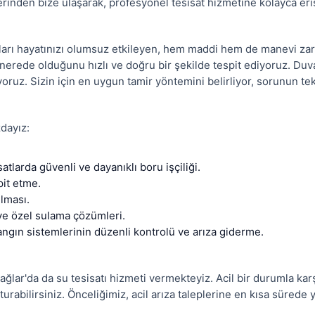
nden bize ulaşarak, profesyonel tesisat hizmetine kolayca erişe
kları hayatınızı olumsuz etkileyen, hem maddi hem de manevi zara
nerede olduğunu hızlı ve doğru bir şekilde tespit ediyoruz. Duvar
oruz. Sizin için en uygun tamir yöntemini belirliyor, sorunun t
zdayız:
tlarda güvenli ve dayanıklı boru işçiliği.
pit etme.
ılması.
ye özel sulama çözümleri.
angın sistemlerinin düzenli kontrolü ve arıza giderme.
ğlar'da da su tesisatı hizmeti vermekteyiz. Acil bir durumla karşıl
urabilirsiniz. Önceliğimiz, acil arıza taleplerine en kısa süred