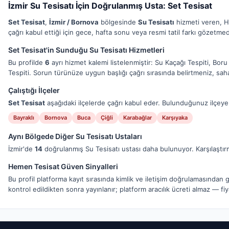
İzmir Su Tesisatı İçin Doğrulanmış Usta: Set Tesisat
Set Tesisat
,
İzmir / Bornova
bölgesinde
Su Tesisatı
hizmeti veren, H
çağrı kabul ettiği için gece, hafta sonu veya resmi tatil farkı gözetmede
Set Tesisat'in Sunduğu Su Tesisatı Hizmetleri
Bu profilde
6
ayrı hizmet kalemi listelenmiştir: Su Kaçağı Tespiti, B
Tespiti. Sorun türünüze uygun başlığı çağrı sırasında belirtmeniz, saha
Çalıştığı İlçeler
Set Tesisat
aşağıdaki ilçelerde çağrı kabul eder. Bulunduğunuz ilçeye ai
Bayraklı
Bornova
Buca
Çiğli
Karabağlar
Karşıyaka
Aynı Bölgede Diğer Su Tesisatı Ustaları
İzmir'de
14
doğrulanmış Su Tesisatı ustası daha bulunuyor. Karşılaştı
Hemen Tesisat Güven Sinyalleri
Bu profil platforma kayıt sırasında kimlik ve iletişim doğrulamasından ge
kontrol edildikten sonra yayınlanır; platform aracılık ücreti almaz — 