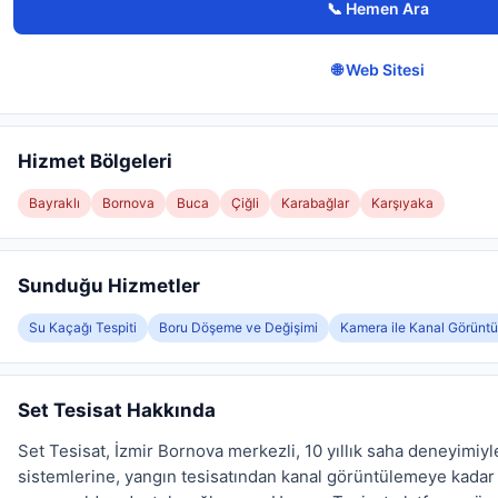
📞 Hemen Ara
🌐 Web Sitesi
Hizmet Bölgeleri
Bayraklı
Bornova
Buca
Çiğli
Karabağlar
Karşıyaka
Sunduğu Hizmetler
Su Kaçağı Tespiti
Boru Döşeme ve Değişimi
Kamera ile Kanal Görünt
Set Tesisat Hakkında
Set Tesisat, İzmir Bornova merkezli, 10 yıllık saha deneyimiy
sistemlerine, yangın tesisatından kanal görüntülemeye kadar ge