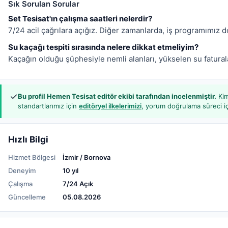
Sık Sorulan Sorular
Set Tesisat'ın çalışma saatleri nelerdir?
7/24 acil çağrılara açığız. Diğer zamanlarda, iş programımız 
Su kaçağı tespiti sırasında nelere dikkat etmeliyim?
Kaçağın olduğu şüphesiyle nemli alanları, yükselen su faturala
✓
Bu profil Hemen Tesisat editör ekibi tarafından incelenmiştir.
Kim
standartlarımız için
editöryel ilkelerimizi
, yorum doğrulama süreci i
Hızlı Bilgi
Hizmet Bölgesi
İzmir / Bornova
Deneyim
10 yıl
Çalışma
7/24 Açık
Güncelleme
05.08.2026