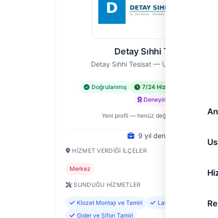
Detay Sıhhi Tesisat
Detay Sıhhi Tesisat — Ustası, Adıyaman
Doğrulanmış
7/24 Hizmet
Acil Hiz
Deneyimli
An
Yeni profil — henüz değerlendirme yok
9 yıl deneyim
Us
HIZMET VERDIĞI İLÇELER
Merkez
Hi
SUNDUĞU HIZMETLER
Re
Klozet Montajı ve Tamiri
Lavabo ve Evye Monta
Gider ve Sifon Tamiri