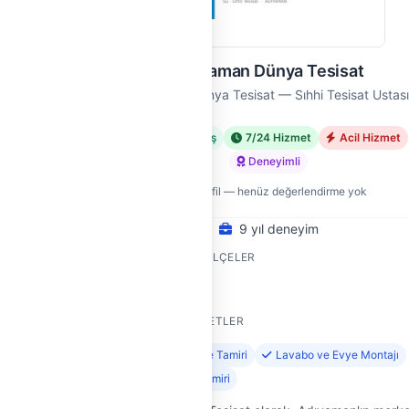
Adıyaman Dünya Tesisat
Adıyaman Dünya Tesisat — Sıhhi Tesisat Ustas
met
Doğrulanmış
7/24 Hizmet
Acil Hizmet
Deneyimli
Yeni profil — henüz değerlendirme yok
9 yıl deneyim
HIZMET VERDIĞI İLÇELER
Merkez
SUNDUĞU HIZMETLER
jı
Klozet Montajı ve Tamiri
Lavabo ve Evye Montajı
Gider ve Sifon Tamiri