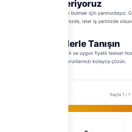
esine Hizmet Veriyoruz
ürlü tesisat sorununuza çözüm bulmak için yanınızdayız. Güv
teli hizmet sunuyoruz. İster evinizde, ister iş yerinizde olsu
Sorunsuz Çözümlerle Tanışın
Hemen Tesisat ile güvenilir, hızlı ve uygun fiyatlı tesisat h
n hemen teklif alın ve tesisat sorunlarınızı kolayca çözün.
Sayfa 1 / 1 
Gold Üye