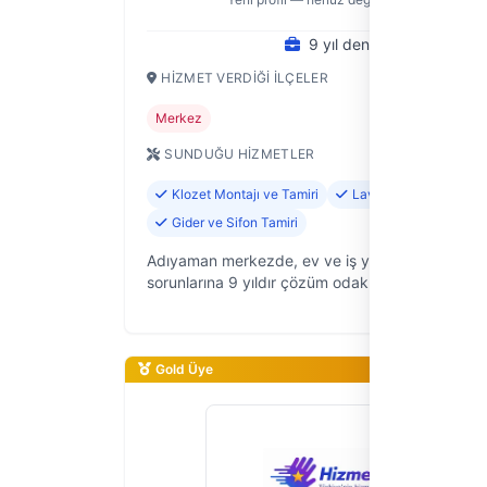
9 yıl deneyim
HIZMET VERDIĞI İLÇELER
Merkez
SUNDUĞU HIZMETLER
Klozet Montajı ve Tamiri
Lavabo ve Evye Monta
Gider ve Sifon Tamiri
Adıyaman merkezde, ev ve iş yerlerinizdeki su t
sorunlarına 9 yıldır çözüm odaklı yaklaşıyoruz. 
Sıhhi Tesisat" olarak, sıhhi tesisatla ilgili her türl
duyduğu…
Gold Üye