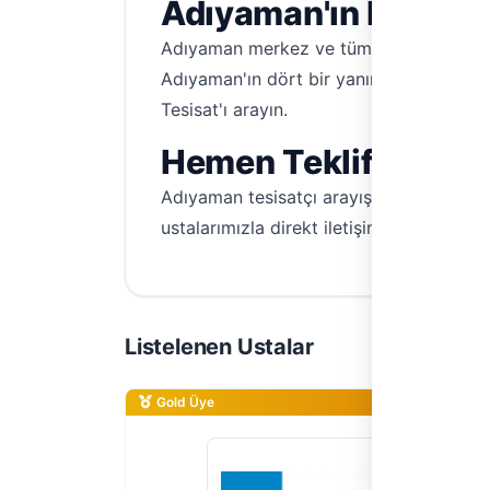
Adıyaman'ın Her Köş
Adıyaman merkez ve tüm ilçelerde, her t
Adıyaman'ın dört bir yanına hızlı ve kali
Tesisat'ı arayın.
Hemen Teklif Alın, 
Adıyaman tesisatçı arayışınız sona erdi! 
ustalarımızla direkt iletişime geçmek içi
Listelenen Ustalar
Gold Üye