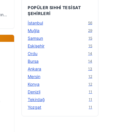
POPÜLER SIHHI TESISAT
ŞEHIRLERI
rına
İstanbul
56
Muğla
29
Samsun
15
Eskişehir
15
Ordu
14
Bursa
14
Ankara
13
Mersin
12
Konya
12
Denizli
11
Tekirdağ
11
n
Yozgat
11