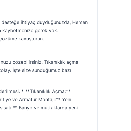
bir desteğe ihtiyaç duyduğunuzda, Hemen
an kaybetmenize gerek yok.
e çözüme kavuşturun.
uzu çözebilirsiniz. Tıkanıklık açma,
 kolay. İşte size sunduğumuz bazı
derilmesi. * **Tıkanıklık Açma:**
itrifiye ve Armatür Montajı:** Yeni
esisatı:** Banyo ve mutfaklarda yeni