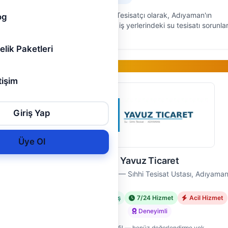
su
Adıyaman Ustam Tesisatçı olarak, Adıyaman'ın
og
i
merkezinde ev ve iş yerlerindeki su tesisatı sorunla
 pratik
çözüm bulmak için buradayız. 9 yıldır saha
deneyimiyle, her türlü tesisat işin…
elik Paketleri
Gold Üye
tişim
Giriş Yap
Üye Ol
Yavuz Ticaret
Yavuz Ticaret — Sıhhi Tesisat Ustası, Adıyama
met
Doğrulanmış
7/24 Hizmet
Acil Hizmet
Deneyimli
Yeni profil — henüz değerlendirme yok