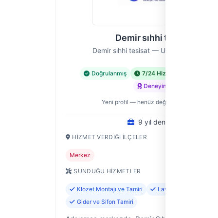
Demir sıhhi tesisat
Demir sıhhi tesisat — Ustası, Adıyaman
Doğrulanmış
7/24 Hizmet
Acil Hiz
Deneyimli
Yeni profil — henüz değerlendirme yok
9 yıl deneyim
HIZMET VERDIĞI İLÇELER
Merkez
SUNDUĞU HIZMETLER
Klozet Montajı ve Tamiri
Lavabo ve Evye Monta
Gider ve Sifon Tamiri