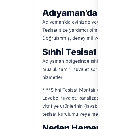
Adıyaman'da Tesisatç
Adıyaman'da evinizde veya iş yerinizde
Tesisat size yardımcı olmak için hazır
Doğrulanmış, deneyimli ve yerel ustala
Sıhhi Tesisat ve Tık
Adıyaman bölgesinde sıhhi tesisat konus
musluk tamiri, tuvalet sorunları, lavabo
hizmetler:
* **Sıhhi Tesisat Montajı ve Tamiri:** Y
Lavabo, tuvalet, kanalizasyon gibi yerlerd
vitrifiye ürünlerinin (lavabo, tuvalet, 
tesisat kurulumu veya mevcut tesisatlar
Neden Hemen Tesisat