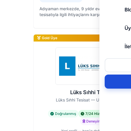
Adıyaman merkezde, 9 yıldır ev ve iş yerlerinin 
Bl
tesisatıyla ilgili ihtiyaçlarını karşılayan Detay Sıhh
Tesisat olarak, her türlü sıhhi tesisat sorununuza
ve güvenilir çö…
Üy
Gold Üye
İle
Lüks Sıhhi Tesisat
Lüks Sıhhi Tesisat — Ustası, Adıyaman
Doğrulanmış
7/24 Hizmet
Acil Hiz
Deneyimli
Yeni profil — henüz değerlendirme yok