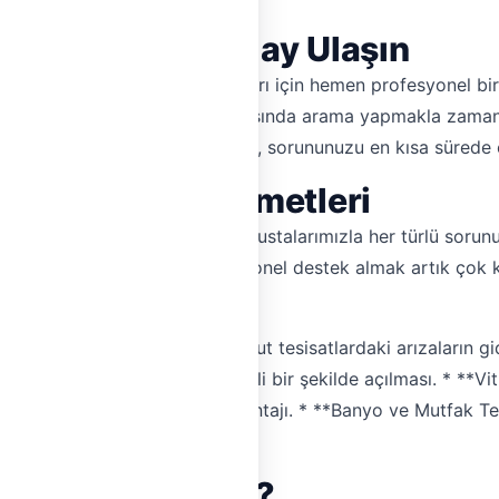
ıya Hızlı ve Kolay Ulaşın
 meydana gelen tesisat sorunları için hemen profesyonel 
. Artık Adıyaman tesisatçıları arasında arama yapmakla zam
rımızla doğrudan iletişime geçin, sorununuzu en kısa süred
anıklık Açma Hizmetleri
unda uzmanlaşmış, deneyimli ustalarımızla her türlü sorunun
 tesisatı gibi konularda profesyonel destek almak artık çok
eni tesisat kurulumu veya mevcut tesisatlardaki arızaların gi
eki tıkanıklıkların hızlı ve etkili bir şekilde açılması. * **V
banyo küveti vb.) profesyonel montajı. * **Banyo ve Mutfak T
ın yenilenmesi.
'ı Seçmelisiniz?