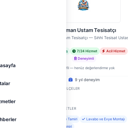
Adıyaman Ustam Tesisatçı
Adıyaman Ustam Tesisatçı — Sıhhi Tesisat Ustas
met
Doğrulanmış
7/24 Hizmet
Acil Hizmet
Deneyimli
asayfa
Yeni profil — henüz değerlendirme yok
9 yıl deneyim
talar
HIZMET VERDIĞI İLÇELER
Merkez
zmetler
SUNDUĞU HIZMETLER
hberler
jı
Klozet Montajı ve Tamiri
Lavabo ve Evye Montajı
Gider ve Sifon Tamiri