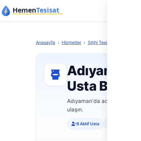
İçeriğe geç
Anasa
Anasayfa
›
Hizmetler
›
Sıhhi Tesisat
›
Adıyaman
Adıyaman te
Usta Bulun
Adıyaman'da acil tesisat işler
ulaşın.
8 Aktif Usta
Doğrulanmış Pr