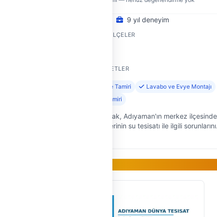
9 yıl deneyim
HIZMET VERDIĞI İLÇELER
Merkez
SUNDUĞU HIZMETLER
jı
Klozet Montajı ve Tamiri
Lavabo ve Evye Montajı
Gider ve Sifon Tamiri
esisatı
Yavuz Ticaret olarak, Adıyaman'ın merkez ilçesinde
"Lüks
yıldır ev ve iş yerlerinin su tesisatı ile ilgili sorunlarını
ü ihtiyaç
çözmekteyiz. Su tesisatçılığı uzun yıllardır bildiğimi
uzmanl…
Gold Üye