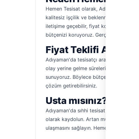
Hemen Tesisat olarak, Adıyaman tesisatçı
kalitesiz işçilik ve beklenmedik sorunla
iletişime geçebilir, fiyat konusunda paz
bütçenizi koruyoruz. Gerçek kullanıcı yo
Fiyat Teklifi Alın v
Adıyaman'da tesisatçı arayışınızda zaman
olay yerine gelme süreleri hakkında bilgi 
sunuyoruz. Böylece bütçenizi aşan sürpri
çözüm getirebilirsiniz.
Usta mısınız? Heme
Adıyaman'da sıhhi tesisat, tıkanıklık aç
olarak kaydolun. Artan müşteri talepleri
ulaşmasını sağlayın. Hemen Tesisat, Adıy