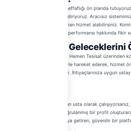
ları arasında güvenilirliği ve şeffaflığı ön planda tutuyoruz
rla karşılaşma riskinizi en aza indiriyoruz. Aracısız sistemi
arlık yapabilir ve istediğiniz zaman hizmet alabilirsiniz. Ko
rumları sayesinde de ustaların performansı hakkında fikir sah
e Ne Kadar Sürede Geleceklerini
ın önemli olduğunu biliyoruz. Hemen Tesisat üzerinden kolayc
edinebilirsiniz. Şeffaflık ilkesiyle hareket ederek, hizmet ön
z maliyetlerle karşılaşmazsınız. İhtiyaçlarınıza uygun ustayı
n Kaydolun!
ma veya diğer tesisat işleri yapan usta olarak çalışıyorsanı
ne ulaşarak işinizi büyütün. Doğrulanmış bir profil oluşturar
aman'daki tesisatçıları bir araya getiren, güvenilir bir plat