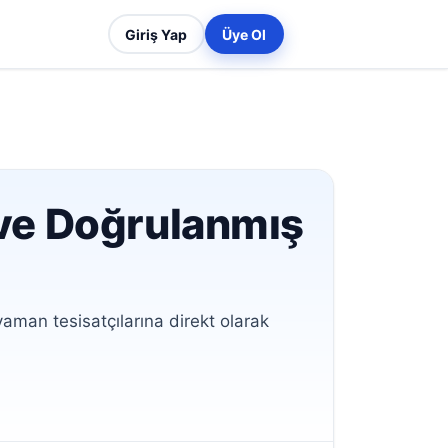
Giriş Yap
Üye Ol
 ve Doğrulanmış
yaman tesisatçılarına direkt olarak