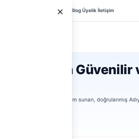
yfa
Ustalar
Hizmetler
Rehberler
Blog
Üyelik
İletişim
sisatçı İçin Güvenilir
iniz için hızlı ve güvenilir çözüm sunan, doğrulanmış Adı
ofiller
Aracısız İletişim