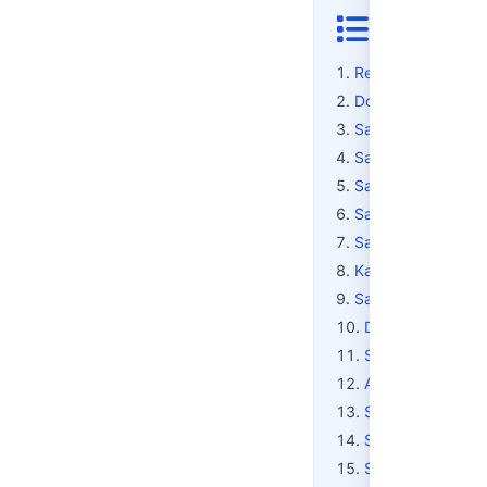
İçindek
Regülatör Ne İşe Y
Doğalgaz Sayacı Na
Sayaç ve Regülat
Sayaç Okuma ve F
Sayaç ve Regülatörl
Sayaç ve Regülatö
Sayaç Değişimi
Kart Yüklemeli Sist
Sayaç Tipleri Aras
Doğalgaz Faturası
Sayaç Erişimi ve 
Akıllı Sayaçlarda
Sayaç Kaynaklı An
Sayaç ve Tasarruf 
Sık Sorulan Sorul