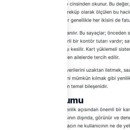
ın gösterge panelinde metreküp cinsinden okunur. Bu değer, 
alandırılır. Önemli bir nokta; metreküp olarak ölçülen bu haci
rek de hesaplanabilir. Şirketler genellikle her ikisini de fat
kart yüklemeli sayaçlar
da kullanılır. Bu sayaçlar; önceden s
ığıyla çalışır. Kart üzerinde belirli bir kontör tutarı vardır; 
r ve sıfıra geldiğinde gaz akışı kesilir. Kart yüklemeli sistem
trol edilebilir bir tüketim isteyen ailelerde tercih edilir.
aşan
akıllı sayaçlar
ise; tüketim verilerini uzaktan iletmek, sa
aktan kapatma-açma işlemlerini mümkün kılmak gibi yenilikl
geleceğindeki sayısal yönetimin temel bileşenidir.
Regülatörün Konumu
 konumu; hem teknik hem güvenlik açısından önemli bir ka
ş cephesinde ya da daire kapısının dışında, görünür ve denet
onumlandırmanın sebebi; sayacın ne kullanıcının ne de yetki