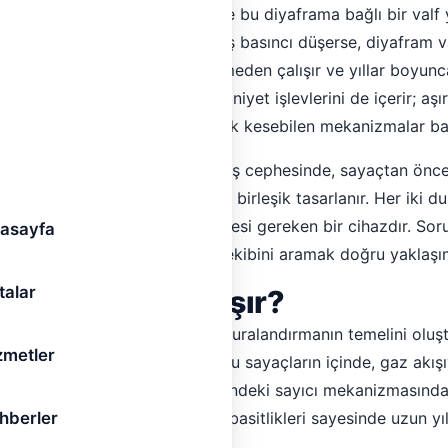
sıncı algılayan bir diyafram ve bu diyaframa bağlı bir valf ye
alfi kısar ve basınç azalır; çıkış basıncı düşerse, diyafram v
denge, hiçbir elektrik gerektirmeden çalışır ve yıllar boyun
 regülatörler aynı zamanda emniyet işlevlerini de içerir; aşı
da gaz akışını otomatik olarak kesebilen mekanizmalar barı
regülatör; çoğunlukla binanın dış cephesinde, sayaçtan önce
latör ile sayaç bir blok hâlinde birleşik tasarlanır. Her iki 
mesi gereken, müdahale edilmemesi gereken bir cihazdır. So
asayfa
ıtım şirketinin acil müdahale ekibini aramak doğru yaklaşı
talar
ayacı Nasıl Çalışır?
tilen gazın miktarını ölçen, faturalandırmanın temelini oluş
zmetler
sayaç tipi
diyaframlı sayaçtır
. Bu sayaçların içinde, gaz akış
 diyafram hareketi, sayacın içindeki sayıcı mekanizmasında 
hberler
 Diyaframlı sayaçlar; mekanik basitlikleri sayesinde uzun yı
ar.