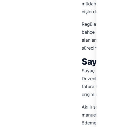
müdahale etmemesi ger
nişlerde, dış cephe y
Regülatör de benzer ş
bahçe duvarında ya d
alanlarında bulunur.
sürecinde verilir ve 
Sayaç Oku
Sayaç okuma; klasik t
Düzenli aralıklarla —
fatura kesilir. Bazı 
erişimin kısıtlandığı
Akıllı sayaçlarda okum
manuel okumaya gerek
ödeme yapılır. Hangi 