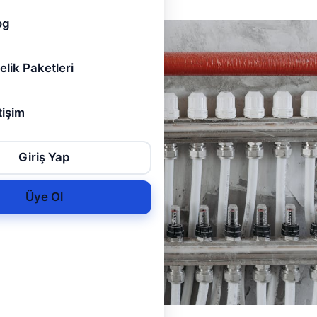
og
elik Paketleri
tişim
Giriş Yap
Üye Ol