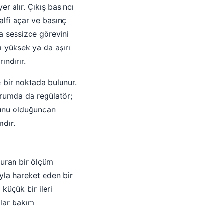
r alır. Çıkış basıncı
alfi açar ve basınç
ca sessizce görevini
rı yüksek ya da aşırı
ndırır.
 bir noktada bulunur.
durumda da regülatör;
runu olduğundan
mdır.
turan bir ölçüm
ıyla hareket eden bir
küçük bir ileri
llar bakım