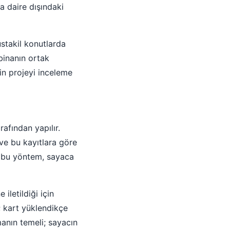
a daire dışındaki
üstakil konutlarda
binanın ortak
in projeyi inceleme
afından yapılır.
 ve bu kayıtlara göre
r; bu yöntem, sayaca
iletildiği için
 kart yüklendikçe
manın temeli; sayacın