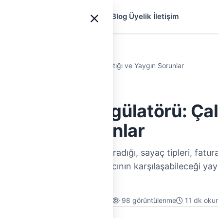
yfa
Ustalar
Hizmetler
Rehberler
Blog
Üyelik
İletişim
Sayacı ve Regülatörü: Çalışma Mantığı ve Yaygın Sorunlar
 Sayacı ve Regülatörü: Ça
e Yaygın Sorunlar
ve regülatörünün ne işe yaradığı, sayaç tipleri, fatur
 nasıl dengelediği ve kullanıcının karşılaşabileceği ya
hberi.
.05.2026
· Güncelleme:
07.08.2026
98 görüntülenme
11 dk oku