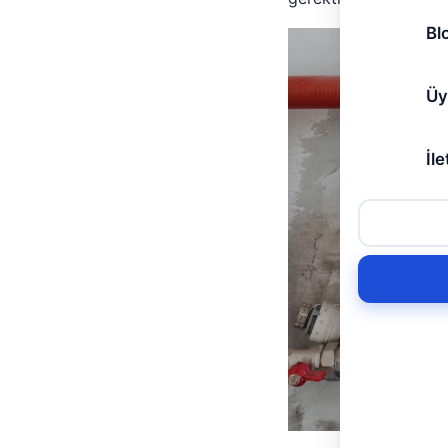
Bl
Üy
İle