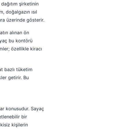
dağıtım şirketinin
m, doğalgazın ısıl
ura üzerinde gösterir.
atın alınan ön
sayaç bu kontörü
ler; özellikle kiracı
at bazlı tüketim
er getirir. Bu
rar konusudur. Sayaç
lenebilir bir
siz kişilerin