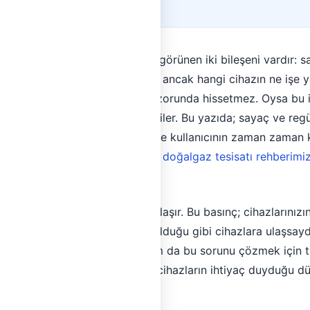
üzerinde çoğunlukla dışarıdan görünen iki bileşeni vardır: s
 cihazı yıllarca yan yana görür; ancak hangi cihazın ne işe y
 belirlendiğini ayrıntıyla bilmek zorunda hissetmez. Oysa bu i
nik karakterini doğrudan etkiler. Bu yazıda; sayaç ve reg
erini, faturalandırma süreçlerini ve kullanıcının zaman zaman 
z. Konunun bütünü için
kapsamlı doğalgaz tesisatı rehberimi
Ne İşe Yarar?
da belirli bir basınç altında dolaşır. Bu basınç; cihazlarınız
ha yüksektir. Eğer bu basınç olduğu gibi cihazlara ulaşsayd
k riski oluşurdu. Regülatör; tam da bu sorunu çözmek için t
ttından gelen yüksek basıncı, cihazların ihtiyaç duyduğu düş
değerde tutar.