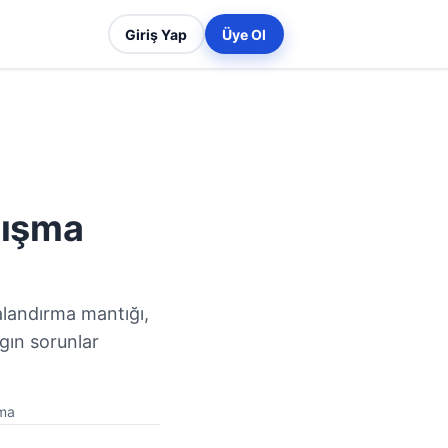
Giriş Yap
Üye Ol
lışma
alandırma mantığı,
ygın sorunlar
ma