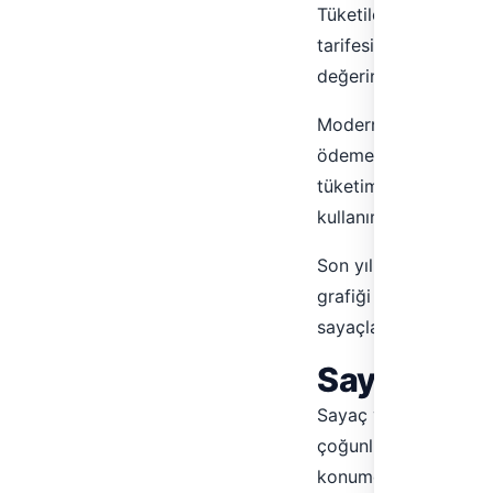
Tüketilen gaz, sayac
tarifesine göre fatur
değerine (kWh) çevrile
Modern tesisatlarda
ödemeli kartlar aracıl
tüketim hızında düşürü
kullanımlarında ve kon
Son yıllarda yaygınl
grafiği üretmek ve uz
sayaçlar, doğalgazın 
Sayaç ve 
Sayaç ve regülatörün
çoğunlukla binanın dı
konumda bulunur. Bu k