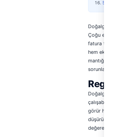
Sonuç
Doğalgaz tesisatının 
Çoğu ev sahibi bu iki
fatura tutarının nasıl
hem ekonomik hem tek
mantığını, farklı tipl
sorunları ele alıyoru
Regülatör 
Doğalgaz, şehir hattın
çalışabileceğinden da
görür hem de güvenli
düşürücüdür. Şehir ha
değere indirir ve bu 