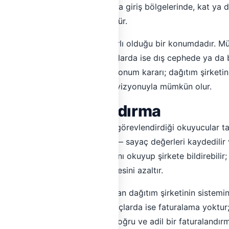
eken bir cihaz olmasıdır. Bina giriş bölgelerinde, kat ya d
üzeylerinde sayaç sıklıkla görülür.
ekilde, kullanıcı erişiminin sınırlı olduğu bir konumdadır. M
a dış cephe nişinde; apartmanlarda ise dış cephede ya da 
 Hem sayacın hem regülatörün konum kararı; dağıtım şirketin
sonradan değiştirilmesi proje revizyonuyla mümkün olur.
ma ve Faturalandırma
esisatlarda dağıtım şirketinin görevlendirdiği okuyucular tar
 genellikle aylık ya da iki aylık — sayaç değerleri kaydedilir
durumlarda kullanıcı kendi sayacını okuyup şirkete bildirebili
 zamanlarda faturalama sürtünmesini azaltır.
a süreci farklıdır; veri doğrudan dağıtım şirketinin sistemine 
 kalmaz. Kart yüklemeli sayaçlarda ise faturalama yoktur;
sayaç tipinde olursanız olun, doğru ve adil bir faturalandır