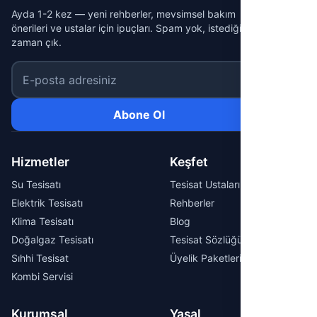
Ayda 1-2 kez — yeni rehberler, mevsimsel bakım
önerileri ve ustalar için ipuçları. Spam yok, istediğin
zaman çık.
E-posta adresiniz
Abone Ol
Hizmetler
Keşfet
Su Tesisatı
Tesisat Ustaları
Elektrik Tesisatı
Rehberler
Klima Tesisatı
Blog
Doğalgaz Tesisatı
Tesisat Sözlüğü
Sıhhi Tesisat
Üyelik Paketleri
Kombi Servisi
Kurumsal
Yasal