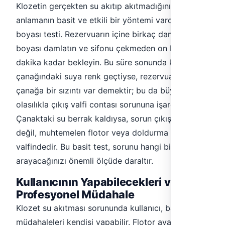
Klozetin gerçekten su akıtıp akıtmadığını
anlamanın basit ve etkili bir yöntemi vardır: gıda
boyası testi. Rezervuarın içine birkaç damla gıda
boyası damlatın ve sifonu çekmeden on beş
dakika kadar bekleyin. Bu süre sonunda klozet
çanağındaki suya renk geçtiyse, rezervuardan
çanağa bir sızıntı var demektir; bu da büyük
olasılıkla çıkış valfi contası sorununa işaret eder.
Çanaktaki su berrak kaldıysa, sorun çıkış valfinde
değil, muhtemelen flotor veya doldurma
valfindedir. Bu basit test, sorunu hangi bileşende
arayacağınızı önemli ölçüde daraltır.
Kullanıcının Yapabilecekleri ve
Profesyonel Müdahale
Klozet su akıtması sorununda kullanıcı, bazı basit
müdahaleleri kendisi yapabilir. Flotor ayarını