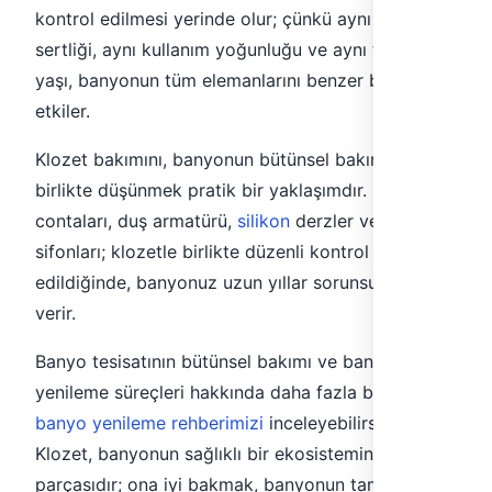
kontrol edilmesi yerinde olur; çünkü aynı su
sertliği, aynı kullanım yoğunluğu ve aynı tesisat
yaşı, banyonun tüm elemanlarını benzer biçimde
etkiler.
Klozet bakımını, banyonun bütünsel bakımıyla
birlikte düşünmek pratik bir yaklaşımdır. Musluk
contaları, duş armatürü,
silikon
derzler ve gider
sifonları; klozetle birlikte düzenli kontrol
edildiğinde, banyonuz uzun yıllar sorunsuz hizmet
verir.
Banyo tesisatının bütünsel bakımı ve banyo
yenileme süreçleri hakkında daha fazla bilgi için
banyo yenileme rehberimizi
inceleyebilirsiniz.
Klozet, banyonun sağlıklı bir ekosisteminin
parçasıdır; ona iyi bakmak, banyonun tamamına iyi