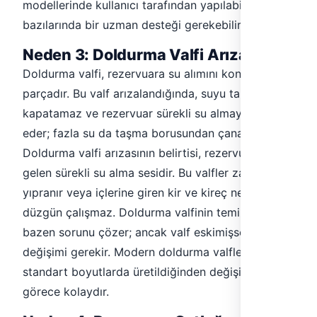
modellerinde kullanıcı tarafından yapılabilirken,
bazılarında bir uzman desteği gerekebilir.
Neden 3: Doldurma Valfi Arızası
Doldurma valfi, rezervuara su alımını kontrol eden
parçadır. Bu valf arızalandığında, suyu tam
kapatamaz ve rezervuar sürekli su almaya devam
eder; fazla su da taşma borusundan çanağa akar.
Doldurma valfi arızasının belirtisi, rezervuardan
gelen sürekli su alma sesidir. Bu valfler zamanla
yıpranır veya içlerine giren kir ve kireç nedeniyle
düzgün çalışmaz. Doldurma valfinin temizlenmesi
bazen sorunu çözer; ancak valf eskimişse komple
değişimi gerekir. Modern doldurma valfleri,
standart boyutlarda üretildiğinden değişimi
görece kolaydır.