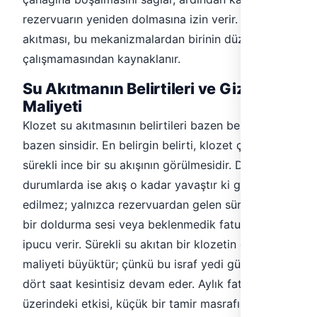
rezervuarın yeniden dolmasına izin verir. Klozet su
akıtması, bu mekanizmalardan birinin düzgün
çalışmamasından kaynaklanır.
Su Akıtmanın Belirtileri ve Gizli
Maliyeti
Klozet su akıtmasının belirtileri bazen belirgin,
bazen sinsidir. En belirgin belirti, klozet çanağına
sürekli ince bir su akışının görülmesidir. Daha sinsi
durumlarda ise akış o kadar yavaştır ki gözle fark
edilmez; yalnızca rezervuardan gelen sürekli hafif
bir doldurma sesi veya beklenmedik fatura artışı
ipucu verir. Sürekli su akıtan bir klozetin gizli
maliyeti büyüktür; çünkü bu israf yedi gün yirmi
dört saat kesintisiz devam eder. Aylık fatura
üzerindeki etkisi, küçük bir tamir masrafının kat