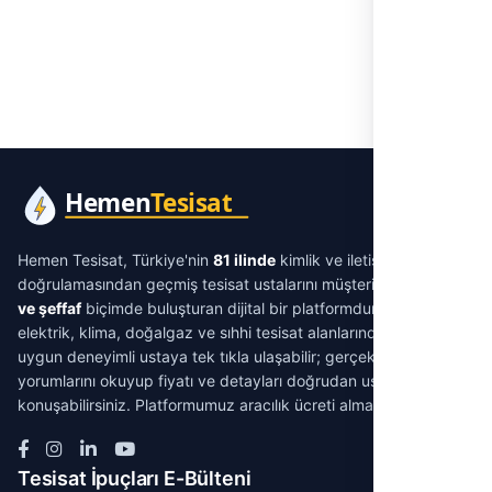
Hemen Tesisat, Türkiye'nin
81 ilinde
kimlik ve iletişim
doğrulamasından geçmiş tesisat ustalarını müşterilerle
aracısız
ve şeffaf
biçimde buluşturan dijital bir platformdur. Su tesisatı,
elektrik, klima, doğalgaz ve sıhhi tesisat alanlarında ihtiyacınıza
uygun deneyimli ustaya tek tıkla ulaşabilir; gerçek müşteri
yorumlarını okuyup fiyatı ve detayları doğrudan ustayla
konuşabilirsiniz. Platformumuz aracılık ücreti almaz.
Tesisat İpuçları E-Bülteni