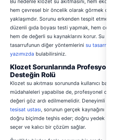
Bu nedenle klozet su akıtmasını, hem ekonomik
hem çevresel bir öncelik olarak görmek doğru bir
yaklaşımdır. Sorunu erkenden tespit etmek için
düzenli gıda boyası testi yapmak, hem cebinizi
hem de değerli su kaynaklarını korur. Su
tasarrufunun diğer yöntemlerini
su tasarrufu
yazımızda
bulabilirsiniz.
Klozet Sorunlarında Profesyonel
Desteğin Rolü
Klozet su akıtması sorununda kullanıcı bazı basit
müdahaleleri yapabilse de, profesyonel desteğin
değeri göz ardı edilmemelidir. Deneyimli bir
sıhhi
tesisat ustası
, sorunun gerçek kaynağını hızlı ve
doğru biçimde teşhis eder; doğru yedek parçayı
seçer ve kalıcı bir çözüm sağlar.