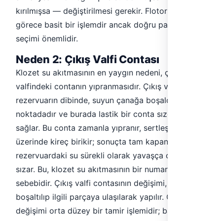
kırılmışsa — değiştirilmesi gerekir. Flotor değişimi,
görece basit bir işlemdir ancak doğru parça
seçimi önemlidir.
Neden 2: Çıkış Valfi Contası
Klozet su akıtmasının en yaygın nedeni, çıkış
valfindeki contanın yıpranmasıdır. Çıkış valfi,
rezervuarın dibinde, suyun çanağa boşaldığı
noktadadır ve burada lastik bir conta sızdırmazlığı
sağlar. Bu conta zamanla yıpranır, sertleşir veya
üzerinde kireç birikir; sonuçta tam kapanmaz ve
rezervuardaki su sürekli olarak yavaşça çanağa
sızar. Bu, klozet su akıtmasının bir numaralı
sebebidir. Çıkış valfi contasının değişimi, rezervuar
boşaltılıp ilgili parçaya ulaşılarak yapılır. Conta
değişimi orta düzey bir tamir işlemidir; bazı klozet