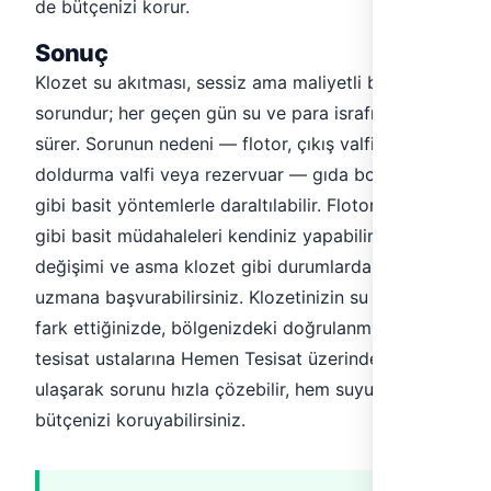
de bütçenizi korur.
Sonuç
Klozet su akıtması, sessiz ama maliyetli bir
sorundur; her geçen gün su ve para israfı olarak
sürer. Sorunun nedeni — flotor, çıkış valfi,
doldurma valfi veya rezervuar — gıda boyası testi
gibi basit yöntemlerle daraltılabilir. Flotor ayarı
gibi basit müdahaleleri kendiniz yapabilir, conta
değişimi ve asma klozet gibi durumlarda ise bir
uzmana başvurabilirsiniz. Klozetinizin su akıttığını
fark ettiğinizde, bölgenizdeki doğrulanmış sıhhi
tesisat ustalarına Hemen Tesisat üzerinden
ulaşarak sorunu hızla çözebilir, hem suyu hem
bütçenizi koruyabilirsiniz.