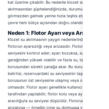
kat üzerine çıkabilir. Bu nedenle klozet su
akıtmasından şüphelendiğinizde, durumu
görmezden gelmek yerine hızla teşhis etmek hem
çevre hem bütçe açısından doğru olandır.
Neden 1: Flotor Ayarı veya Arızası
Klozet su akıtmasının yaygın nedenlerinden biri,
flotorun ayarsızlığı veya arızasıdır. Flotor su
seviyesini kontrol eder; ayarı bozuksa, su seviyesi
gereğinden yüksek olabilir ve fazla su, taşma
borusundan sürekli çanağa akar. Bu durumun
belirtisi, rezervuardaki su seviyesinin taşma
borusunun üst seviyesine ulaşmış veya onu aşmış
olmasıdır. Flotor ayarı genellikle kullanıcı
tarafından yapılabilir; flotor kolu veya ayar vidası
aracılığıyla su seviyesi düşürülür. Flotorun kendisi
arızalıysa — örneğin içine su dolmuşsa veya