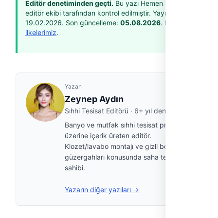
Editör denetiminden geçti.
Bu yazı Hemen Tesisat
editör ekibi tarafından kontrol edilmiştir. Yayın tarihi:
19.02.2026
. Son güncelleme:
05.08.2026
.
Editöryel
ilkelerimiz
.
Yazan
Zeynep Aydın
Sıhhi Tesisat Editörü · 6+ yıl deneyim
Banyo ve mutfak sıhhi tesisat projeleri
üzerine içerik üreten editör.
Klozet/lavabo montajı ve gizli boru
güzergahları konusunda saha tecrübesi
sahibi.
Yazarın diğer yazıları →