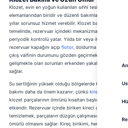
Klozet, evin en yoğun kullanılan sıhhi tesisat
elemanlarından biridir ve düzenli bakımla uzun
yıllar sorunsuz hizmet verebilir. Klozet bakımının
temelinde, rezervuar içindeki mekanizmaların
periyodik kontrolü yatar. Yılda bir veya iki kez
rezervuar kapağını açıp
flotor
, doldurma valfi ve
çıkış valfinin durumunu gözden geçirmek,
gelişmekte olan sorunları erkenden yakalamanızı
An
sağlar.
Us
Su sertliğinin yüksek olduğu bölgelerde klozet
bakımı daha da önem kazanır; çünkü
kireç birikimi
,
klozet parçalarının ömrünü kısaltan başlıca
Hi
etkendir. Rezervuar içinde biriken kireci düzenli
temizlemek, parçaların düzgün çalışmasını ve uzun
Re
ömürlü olmasını sağlar. Kireç birikimi, hem