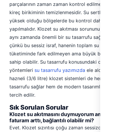
parçalarının zaman zaman kontrol edilmesi ve
kireç birikiminin temizlenmesidir. Su sertliğinin
yüksek olduğu bölgelerde bu kontrol daha sık
yapılmalıdır. Klozet su akıtması sorununu çözmek,
aynı zamanda önemli bir su tasarrufu sağlar;
çünkü bu sessiz israf, hanenin toplam su
tüketiminde fark edilmeyen ama büyük bir paya
sahip olabilir. Su tasarrufu konusundaki diğer
yöntemleri
su tasarrufu yazımızda
ele aldık. Çift
hazneli (3/6 litre) klozet sistemleri de hem su
tasarrufu sağlar hem de modern tasarımlarıyla
tercih edilir.
Sık Sorulan Sorular
Klozet su akıtmasını duymuyorum ama
faturam arttı, bağlantılı olabilir mi?
Evet. Klozet sızıntısı çoğu zaman sessizdir. Gıda