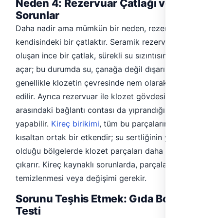
Neden 4: Rezervuar Çatlağı ve Diğer
Sorunlar
Daha nadir ama mümkün bir neden, rezervuarın
kendisindeki bir çatlaktır. Seramik rezervuarda
oluşan ince bir çatlak, sürekli su sızıntısına yol
açar; bu durumda su, çanağa değil dışarı sızar ve
genellikle klozetin çevresinde nem olarak fark
edilir. Ayrıca rezervuar ile klozet gövdesi
arasındaki bağlantı contası da yıprandığında sızıntı
yapabilir.
Kireç birikimi
, tüm bu parçaların ömrünü
kısaltan ortak bir etkendir; su sertliğinin yüksek
olduğu bölgelerde klozet parçaları daha sık sorun
çıkarır. Kireç kaynaklı sorunlarda, parçaların
temizlenmesi veya değişimi gerekir.
Sorunu Teşhis Etmek: Gıda Boyası
Testi