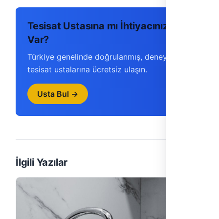
Tesisat Ustasına mı İhtiyacınız
Var?
Türkiye genelinde doğrulanmış, deneyimli
tesisat ustalarına ücretsiz ulaşın.
Usta Bul →
İlgili Yazılar