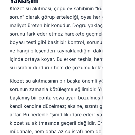
Yaklaşım
Klozet su akıtması, çoğu ev sahibinin "küçük bir
sorun" olarak görüp ertelediği, oysa her gün
maliyet üreten bir konudur. Doğru yaklaşım,
sorunu fark eder etmez harekete geçmektir. Gıda
boyası testi gibi basit bir kontrol, sorunun varlığını
ve hangi bileşenden kaynaklandığını dakikalar
içinde ortaya koyar. Bu erken teşhis, hem gereksiz
su israfını durdurur hem de çözümü kolaylaştırır.
Klozet su akıtmasının bir başka önemli yönü,
sorunun zamanla kötüleşme eğilimidir. Yıpranmaya
başlamış bir conta veya ayarı bozulmuş bir flotor,
kendi kendine düzelmez; aksine, sızıntı giderek
artar. Bu nedenle "şimdilik idare eder" yaklaşımı,
klozet su akıtmasında geçerli değildir. Erken
müdahale, hem daha az su israfı hem de daha