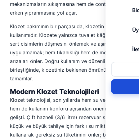
mekanizmaların sıkışmasına hem de contaların
Bl
erken yıpranmasına yol açar.
Klozet bakımının bir parçası da, klozetin doğru
Üy
kullanımıdır. Klozete yalnızca tuvalet kâğıdı atmak,
sert cisimlerin düşmesini önlemek ve aşırı güç
İle
uygulamamak; hem tıkanıklığı hem de mekanik
arızaları önler. Doğru kullanım ve düzenli bakım
birleştiğinde, klozetiniz beklenen ömrünü rahatlıkla
tamamlar.
Modern Klozet Teknolojileri
Klozet teknolojisi, son yıllarda hem su verimliliği
hem de kullanım konforu açısından önemli ölçüde
gelişti. Çift hazneli (3/6 litre) rezervuar sistemleri,
küçük ve büyük tahliye için farklı su miktarları
kullanarak gereksiz su tüketimini önler; bu, hem