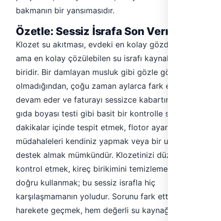
bakmanın bir yansımasıdır.
Özetle: Sessiz İsrafa Son Vermek
Klozet su akıtması, evdeki en kolay gözden kaçan
ama en kolay çözülebilen su israfı kaynaklarından
biridir. Bir damlayan musluk gibi gözle görülür
olmadığından, çoğu zaman aylarca fark edilmeden
devam eder ve faturayı sessizce kabartır. Oysa
gıda boyası testi gibi basit bir kontrolle sorunu
dakikalar içinde tespit etmek, flotor ayarı gibi
müdahaleleri kendiniz yapmak veya bir uzmandan
destek almak mümkündür. Klozetinizi düzenli
kontrol etmek, kireç birikimini temizlemek ve
doğru kullanmak; bu sessiz israfla hiç
karşılaşmamanın yoludur. Sorunu fark ettiğinizde
harekete geçmek, hem değerli su kaynağını hem