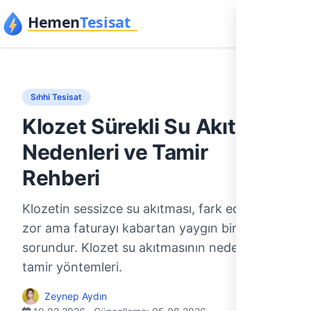
İçeriğe geç
Sıhhi Tesisat
Klozet Sürekli Su Akıtıyor:
Nedenleri ve Tamir
Rehberi
Klozetin sessizce su akıtması, fark edilmesi
zor ama faturayı kabartan yaygın bir
sorundur. Klozet su akıtmasının nedenleri ve
tamir yöntemleri.
Zeynep Aydın