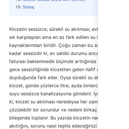
Sonuç
Klozetin sessizce, sürekli su akıtması; evlerde en
sık karşılaşılan ama en az fark edilen su israfı
kaynaklarından biridir. Çoğu zaman bu sızıntı o
kadar sessizdir ki, ev sahibi durumu ancak su
faturası beklenmedik biçimde arttığında ya da
gece sessizliğinde klozetten gelen hafif su sesini
duyduğunda fark eder. Oysa sürekli su akıtan bir
klozet, günde yüzlerce litre, ayda binlerce litre
suyu sessizce kanalizasyona gönderir. İyi haber şu
ki, klozet su akıtması neredeyse her zaman
çözülebilir bir sorundur ve nedeni birkaç temel
bileşende toplanır. Bu yazıda klozetin neden su
akıttığını, sorunu nasıl teşhis edeceğinizi ve tamir