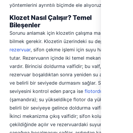
yöntemlerini ayrıntılı biçimde ele alıyoruz.
Klozet Nasıl Çalışır? Temel
Bileşenler
Sorunu anlamak için klozetin çalışma mantığını
bilmek gerekir. Klozetin üzerindeki su deposu, yani
rezervuar
, sifon çekme işlemi için suyu hazırda
tutar. Rezervuarın içinde iki temel mekanizma
vardır. Birincisi doldurma valfidir; bu valf,
rezervuar boşaldıktan sonra yeniden su almasını
ve belirli bir seviyede durmasını sağlar. Su
seviyesini kontrol eden parça ise
flotordur
(şamandıra); su yükseldikçe flotor da yükselir ve
belirli bir seviyeye gelince doldurma valfini kapatır.
İkinci mekanizma çıkış valfidir; sifon kolu
çekildiğinde açılır ve rezervuardaki suyun klozet
çanağına boşalmasını sağlar, ardından kapanarak