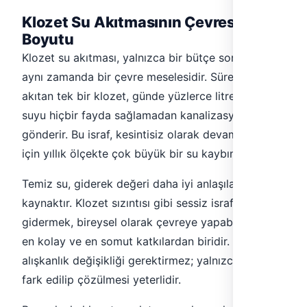
Klozet Su Akıtmasının Çevresel
Boyutu
Klozet su akıtması, yalnızca bir bütçe sorunu değil,
aynı zamanda bir çevre meselesidir. Sürekli su
akıtan tek bir klozet, günde yüzlerce litre temiz
suyu hiçbir fayda sağlamadan kanalizasyona
gönderir. Bu israf, kesintisiz olarak devam ettiği
için yıllık ölçekte çok büyük bir su kaybına ulaşır.
Temiz su, giderek değeri daha iyi anlaşılan kıt bir
kaynaktır. Klozet sızıntısı gibi sessiz israfları
gidermek, bireysel olarak çevreye yapabileceğiniz
en kolay ve en somut katkılardan biridir. Hiçbir
alışkanlık değişikliği gerektirmez; yalnızca sorunun
fark edilip çözülmesi yeterlidir.