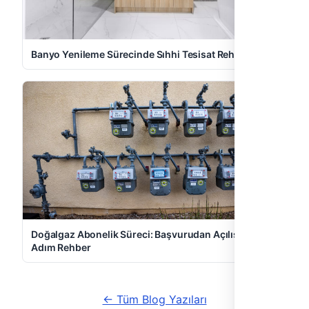
Banyo Yenileme Sürecinde Sıhhi Tesisat Rehberi
Doğalgaz Abonelik Süreci: Başvurudan Açılışa Adım
Adım Rehber
← Tüm Blog Yazıları