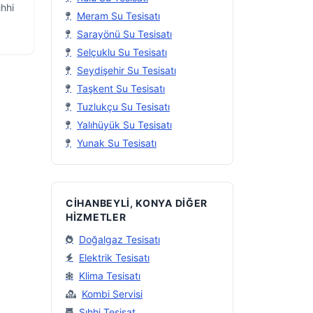
ıhhi
Meram Su Tesisatı
Sarayönü Su Tesisatı
 Su
Selçuklu Su Tesisatı
Seydişehir Su Tesisatı
Taşkent Su Tesisatı
Tuzlukçu Su Tesisatı
Yalıhüyük Su Tesisatı
Yunak Su Tesisatı
CIHANBEYLI, KONYA DIĞER
HIZMETLER
Doğalgaz Tesisatı
Elektrik Tesisatı
Klima Tesisatı
Kombi Servisi
Sıhhi Tesisat