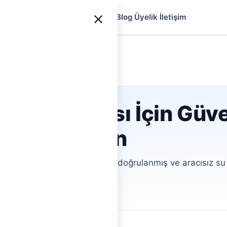
yfa
Ustalar
Hizmetler
Rehberler
Blog
Üyelik
İletişim
hanbeyli
u tesisatçısı İçin Güve
ş Usta Bulun
esisatı sorunları için hemen, doğrulanmış ve aracısız su t
ofiller
Aracısız İletişim