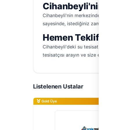
Cihanbeyli'nin Her 
Cihanbeyli'nin merkezinden köylerine k
sayesinde, istediğiniz zaman, istediğiniz
Hemen Teklif Alın,
Cihanbeyli'deki su tesisatı sorunlarını
tesisatçısı arayın ve size en uygun fiyatlı
Listelenen Ustalar
Gold Üye