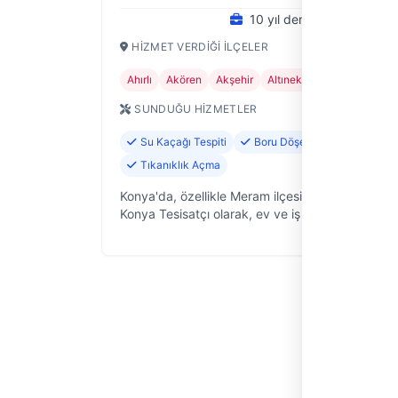
10 yıl deneyim
HIZMET VERDIĞI İLÇELER
Ahırlı
Akören
Akşehir
Altınekin
Beyşehir
+2
SUNDUĞU HIZMETLER
Su Kaçağı Tespiti
Boru Döşeme ve Değişimi
Tıkanıklık Açma
Konya'da, özellikle Meram ilçesinde faaliyet gös
Konya Tesisatçı olarak, ev ve iş yerlerinizdeki su
sorunlarına hızlı ve güvenilir çözümler sunuyoru
yıllık saha …