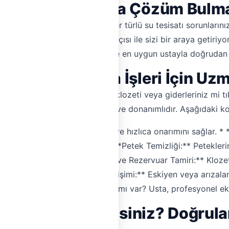
sisatı Sorunlarına Çözüm Bulm
syondan rezervuara kadar her türlü su tesisatı sorunlarınız
ki 12 doğrulanmış su tesisatçısı ile sizi bir araya getiriyor
nuzdan birkaç tıklamayla, size en uygun ustayla doğrudan il
 Tıkanıklık Açma İşleri İçin U
e su kaçağı mı var? Lavaboyu, klozeti veya giderleriniz mi
ıklık açma konusunda deneyimli ve donanımlıdır. Aşağıdaki kon
rla kaçağın yerini tespit eder ve hızlıca onarımını sağlar. *
rını etkili yöntemlerle açar. * **Petek Temizliği:** Petekler
 ısı verimini artırır. * **Klozet ve Rezervuar Tamiri:** Klo
onarır. * **Musluk ve Batarya Değişimi:** Eskiyen veya arızal
nalizasyon hattınızda tıkanıklık mı var? Usta, profesyonel e
'ı Tercih Etmelisiniz? Doğrula