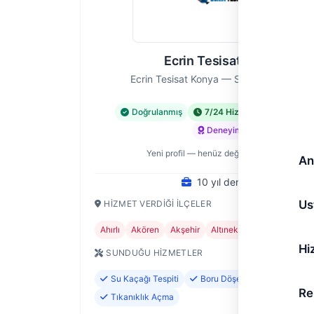
Ecrin Tesisat Konya
Ecrin Tesisat Konya — Su Tesisatı Ustası
Doğrulanmış
7/24 Hizmet
Acil Hiz
Deneyimli
Yeni profil — henüz değerlendirme yok
An
10 yıl deneyim
Us
HIZMET VERDIĞI İLÇELER
Ahırlı
Akören
Akşehir
Altınekin
Beyşehir
+2
Hi
SUNDUĞU HIZMETLER
Su Kaçağı Tespiti
Boru Döşeme ve Değişimi
Re
Tıkanıklık Açma