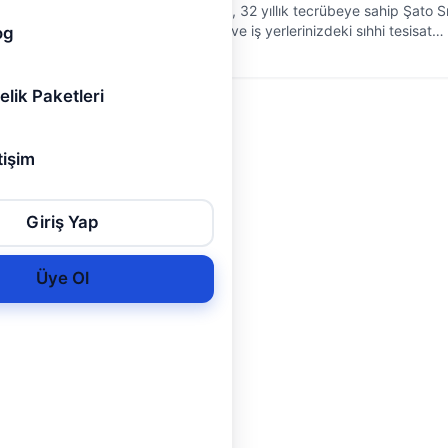
rin
Konya Selçuklu'da, 32 yıllık tecrübeye sahip Şato S
nlarına
Tesisat olarak, ev ve iş yerlerinizdeki sıhhi tesisat
og
kibiz.
sorunlarına pratik ve güvenilir çözümler sunuyoruz.
kaçaklarından t…
elik Paketleri
tişim
Giriş Yap
Üye Ol
i