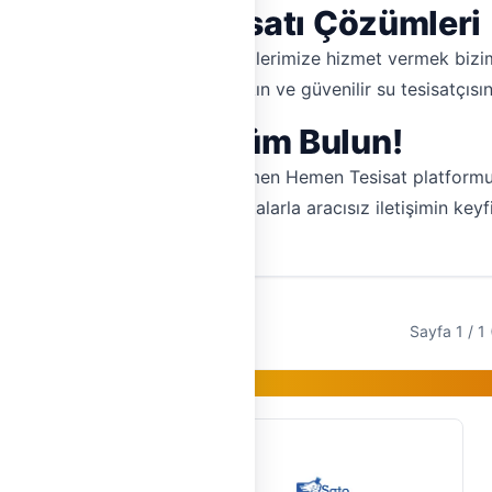
Köşesine Su Tesisatı Çözümleri
adar her yerde yaşayan müşterilerimize hizmet vermek bizi
 yerden Cihanbeyli'deki en yakın ve güvenilir su tesisatçısına
 Sorununuza Çözüm Bulun!
z için daha fazla beklemeyin. Hemen Hemen Tesisat platformu
 teklifleri alın. Doğrulanmış ustalarla aracısız iletişimin keyfi
Sayfa 1 / 1 
Gold Üye