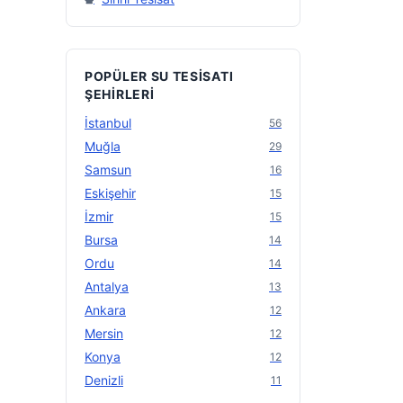
POPÜLER SU TESISATI
ŞEHIRLERI
İstanbul
56
Muğla
29
Samsun
16
Eskişehir
15
İzmir
15
Bursa
14
Ordu
14
Antalya
13
Ankara
12
Mersin
12
Konya
12
Denizli
11