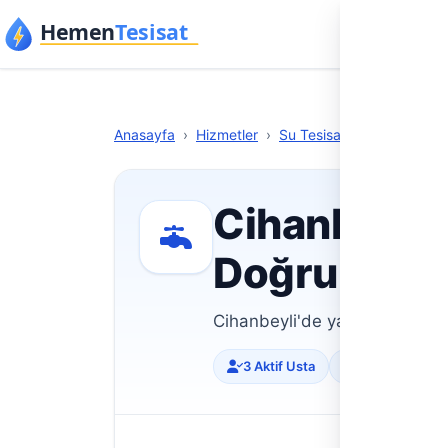
İçeriğe geç
Anasa
Anasayfa
›
Hizmetler
›
Su Tesisatı
›
Konya
›
Ci
Cihanbeyli s
Doğrulanmı
Cihanbeyli'de yaşadığınız su t
3 Aktif Usta
Doğrulanmış Pr