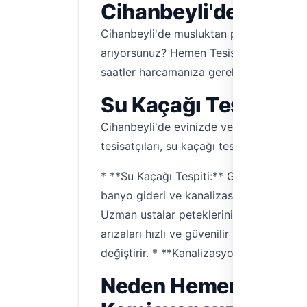
Cihanbeyli'de Su Te
Cihanbeyli'de musluktan peteğe, kanaliza
arıyorsunuz? Hemen Tesisat, Cihanbeyli'de
saatler harcamanıza gerek yok. Telefonu
Su Kaçağı Tespiti ve
Cihanbeyli'de evinizde veya iş yerinizd
tesisatçıları, su kaçağı tespiti ve tıkan
* **Su Kaçağı Tespiti:** Gelişmiş cihazla
banyo gideri ve kanalizasyon tıkanıklıkla
Uzman ustalar peteklerinizi temizleyerek
arızaları hızlı ve güvenilir bir şekilde 
değiştirir. * **Kanalizasyon Açma:** Ka
Neden Hemen Tesisat