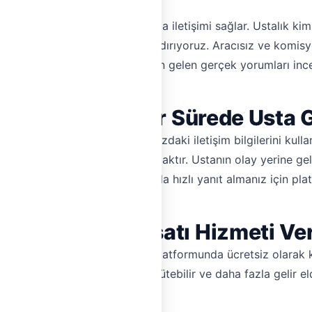
ı olarak size doğrudan ustayla iletişimi sağlar. Ustalık kiml
yonelleri platformumuzda barındırıyoruz. Aracısız ve komis
r. Ayrıca, diğer müşterilerimizden gelen gerçek yorumları ince
lırsınız? Ne Kadar Sürede Usta 
tişime geçmek için platformumuzdaki iletişim bilgilerini kullan
ı bir şekilde fiyat teklifi sunulacaktır. Ustanın olay yerine 
terebilir. Ancak, acil durumlarda hızlı yanıt almanız için p
beyli'de Su Tesisatı Hizmeti V
neyimliyseniz, Hemen Tesisat platformunda ücretsiz olarak 
terilere ulaşabilir, işinizi büyütebilir ve daha fazla gelir 
opüler ustalarından biri olun.