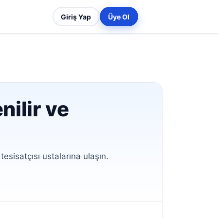
Giriş Yap
Üye Ol
nilir ve
esisatçısı ustalarına ulaşın.