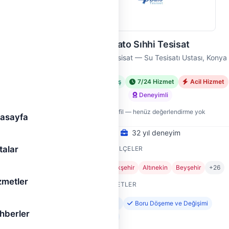
Şato Sıhhi Tesisat
Şato Sıhhi Tesisat — Su Tesisatı Ustası, Konya
met
Doğrulanmış
7/24 Hizmet
Acil Hizmet
Deneyimli
Yeni profil — henüz değerlendirme yok
asayfa
32 yıl deneyim
talar
HIZMET VERDIĞI İLÇELER
6
Ahırlı
Akören
Akşehir
Altınekin
Beyşehir
+26
zmetler
SUNDUĞU HIZMETLER
Su Kaçağı Tespiti
Boru Döşeme ve Değişimi
hberler
Tıkanıklık Açma