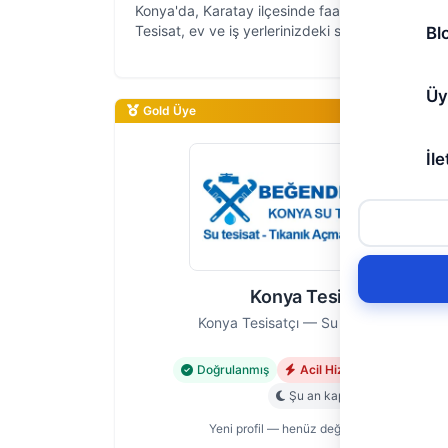
Konya'da, Karatay ilçesinde faaliyet gösteren Ec
Tesisat, ev ve iş yerlerinizdeki sıhhi tesisat soru
Bl
hızlı ve güvenilir çözümler sunan deneyimli bir e
10 yıllık sah…
Üy
Gold Üye
İle
Konya Tesisatçı
Konya Tesisatçı — Su Tesisatı Ustası
Doğrulanmış
Acil Hizmet
Deneyiml
Şu an kapalı
Yeni profil — henüz değerlendirme yok