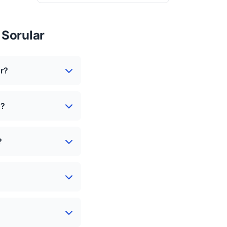
 Sorular
ur?
u?
?