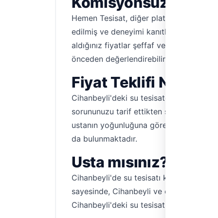
Komisyonsuz
Hemen Tesisat, diğer platformlardan farkl
edilmiş ve deneyimi kanıtlanmış profes
aldığınız fiyatlar şeffaf ve adil olacaktı
önceden değerlendirebilirsiniz.
Fiyat Teklifi Nasıl A
Cihanbeyli'deki su tesisatçılarımızla ile
sorununuzu tarif ettikten sonra size hızl
ustanın yoğunluğuna göre değişiklik gös
da bulunmaktadır.
Usta mısınız? Cihan
Cihanbeyli'de su tesisatı konusunda de
sayesinde, Cihanbeyli ve çevresindeki müş
Cihanbeyli'deki su tesisatı işlerinin en p