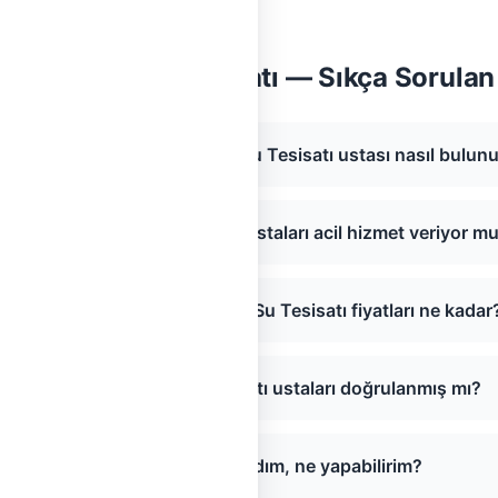
yli, Konya Su Tesisatı — Sıkça Sorulan
ihanbeyli, Konya bölgesinde Su Tesisatı ustası nasıl bulun
ihanbeyli, Konya Su Tesisatı ustaları acil hizmet veriyor m
Cihanbeyli, Konya bölgesinde Su Tesisatı fiyatları ne kadar
Cihanbeyli, Konya Su Tesisatı ustaları doğrulanmış mı?
Sayfada usta bulamadım, ne yapabilirim?