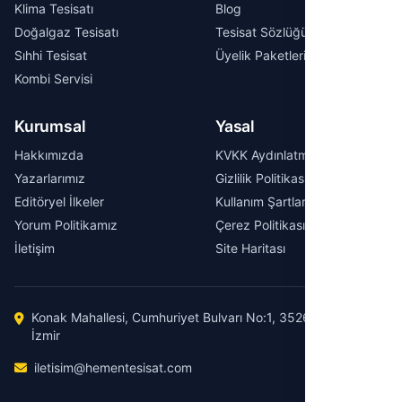
Klima Tesisatı
Blog
Doğalgaz Tesisatı
Tesisat Sözlüğü
Sıhhi Tesisat
Üyelik Paketleri
Kombi Servisi
Kurumsal
Yasal
Hakkımızda
KVKK Aydınlatma Metni
Yazarlarımız
Gizlilik Politikası
Editöryel İlkeler
Kullanım Şartları
Yorum Politikamız
Çerez Politikası
İletişim
Site Haritası
Konak Mahallesi, Cumhuriyet Bulvarı No:1, 35260 Konak /
İzmir
iletisim@hementesisat.com