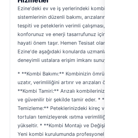
Hizmetler
Ezine'deki ev ve iş yerlerindeki kombi
sistemlerinin düzenli bakımı, arızalarının hızlı
tespiti ve peteklerin verimli çalışması,
konforunuz ve enerji tasarrufunuz için
hayati önem taşır. Hemen Tesisat olarak,
Ezine'de aşağıdaki konularda uzmanlaşmış,
deneyimli ustalara erişim imkanı sunuyoruz:
* **Kombi Bakımı:** Kombinizin ömrünü
uzatır, verimliliğini artırır ve arızaları önler. *
**Kombi Tamiri:** Arızalı kombilerinizi hızlı
ve güvenilir bir şekilde tamir eder. * **Petek
Temizleme:** Peteklerinizdeki kireç ve
tortuları temizleyerek ısıtma verimliliğini
yükseltir. * **Kombi Montajı ve Değişimi:**
Yeni kombi kurulumunda profesyonel