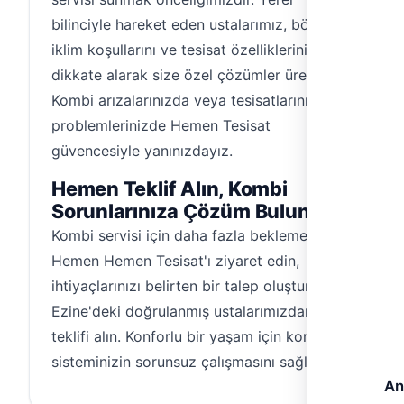
bilinciyle hareket eden ustalarımız, bölgenin
iklim koşullarını ve tesisat özelliklerini
dikkate alarak size özel çözümler üretir.
Kombi arızalarınızda veya tesisatlarınızdaki
problemlerinizde Hemen Tesisat
güvencesiyle yanınızdayız.
Hemen Teklif Alın, Kombi
Sorunlarınıza Çözüm Bulun
Kombi servisi için daha fazla beklemeyin.
Hemen Hemen Tesisat'ı ziyaret edin,
ihtiyaçlarınızı belirten bir talep oluşturun ve
Ezine'deki doğrulanmış ustalarımızdan fiyat
teklifi alın. Konforlu bir yaşam için kombi
sisteminizin sorunsuz çalışmasını sağlayın.
An