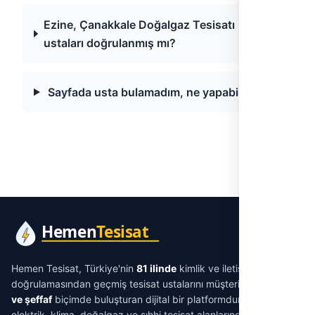
Ezine, Çanakkale Doğalgaz Tesisatı
ustaları doğrulanmış mı?
Sayfada usta bulamadım, ne yapabilirim?
Hemen Tesisat, Türkiye'nin
81 ilinde
kimlik ve iletişim
doğrulamasından geçmiş tesisat ustalarını müşterilerle
aracısız
ve şeffaf
biçimde buluşturan dijital bir platformdur. Su tesisatı,
elektrik, klima, doğalgaz ve sıhhi tesisat alanlarında ihtiyacınıza