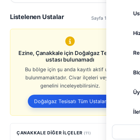
Us
Listelenen Ustalar
Sayfa 1 / 1 (0 usta)
Hi
Re
Ezine, Çanakkale için Doğalgaz Tesisatı
ustası bulunamadı
Bu bölge için şu anda kayıtlı aktif usta
Bl
bulunmamaktadır. Civar ilçeleri veya il
genelini inceleyebilirsiniz.
Üy
Doğalgaz Tesisatı Tüm Ustalar
İle
ÇANAKKALE DIĞER İLÇELER
(11)