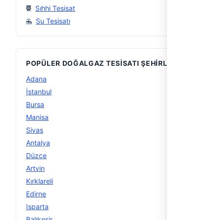
Sıhhi Tesisat
Su Tesisatı
POPÜLER DOĞALGAZ TESISATI ŞEHIRLERI
Adana
10
İstanbul
10
Bursa
10
Manisa
8
Sivas
5
Antalya
4
Düzce
4
Artvin
4
Kırklareli
4
Edirne
4
Isparta
4
Balıkesir
3