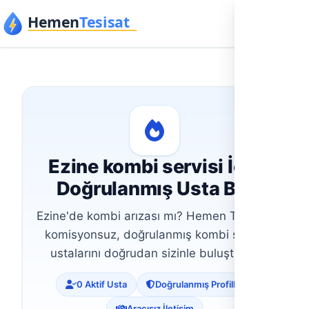
İçeriğe geç
Ezine kombi servisi İçin
Doğrulanmış Usta Bul
Ezine'de kombi arızası mı? Hemen Tesisat,
komisyonsuz, doğrulanmış kombi servis
ustalarını doğrudan sizinle buluşturur.
0 Aktif Usta
Doğrulanmış Profiller
Aracısız İletişim