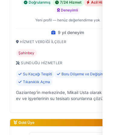
Doğrulanmış
7/24 Hizmet
Acil Hizmet
Deneyimli
Yeni profil — henüz değerlendirme yok
9 yıl deneyim
HIZMET VERDIĞI İLÇELER
Şahinbey
SUNDUĞU HIZMETLER
Su Kaçağı Tespiti
Boru Döşeme ve Değişimi
Tıkanıklık Açma
Gaziantep'in merkezinde, Mikail Usta olarak 9 yıldır
ev ve işyerlerinin su tesisatı sorunlarına çözüm
odaklı yaklaşıyorum. Tesisatla ilgili aradığınız her
şeyde, güvenilir ve hızlı…
Gold Üye