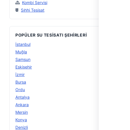
Kombi Servisi
Sıhhi Tesisat
POPÜLER SU TESISATI ŞEHIRLERI
İstanbul
56
Muğla
29
Samsun
16
Eskişehir
15
İzmir
15
Bursa
14
Ordu
14
Antalya
13
Ankara
12
Mersin
12
Konya
12
Denizli
11