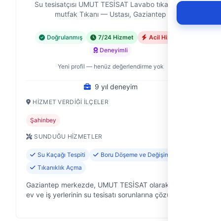
Su tesisatçısı UMUT TESİSAT Lavabo tıkanıklığı
mutfak Tıkanı — Ustası, Gaziantep
Doğrulanmış
7/24 Hizmet
Acil Hizmet
Deneyimli
Yeni profil — henüz değerlendirme yok
9 yıl deneyim
HIZMET VERDIĞI İLÇELER
Şahinbey
SUNDUĞU HIZMETLER
Su Kaçağı Tespiti
Boru Döşeme ve Değişimi
Tıkanıklık Açma
Gaziantep merkezde, UMUT TESİSAT olarak 9 yıldır
ev ve iş yerlerinin su tesisatı sorunlarına çözüm
odaklı yaklaşıyoruz. Lavabo, mutfak, banyo derken,
suyla ilgili her türlü arızada…