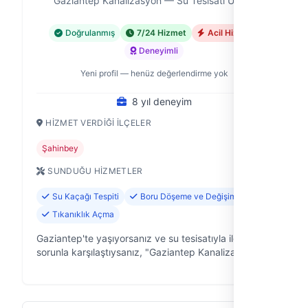
Gaziantep Kanalizasyon — Su Tesisatı Ustası
Doğrulanmış
7/24 Hizmet
Acil Hizmet
Deneyimli
Yeni profil — henüz değerlendirme yok
8 yıl deneyim
HIZMET VERDIĞI İLÇELER
Şahinbey
SUNDUĞU HIZMETLER
Su Kaçağı Tespiti
Boru Döşeme ve Değişimi
Tıkanıklık Açma
Gaziantep'te yaşıyorsanız ve su tesisatıyla ilgili bir
sorunla karşılaştıysanız, "Gaziantep Kanalizasyon"
olarak biz buradayız. Şahinbey ilçesi başta olmak
üzere, ev ve iş yerlerin…