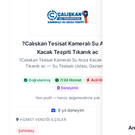
?Calıskan Tesisat Kameralı Su Arıza
Kacak Tespiti Tıkanık ac
?Calıskan Tesisat Kameralı Su Arıza Kacak Tespiti
Tıkanık ac — Su Tesisatı Ustası, Gaziantep
Doğrulanmış
7/24 Hizmet
Acil Hizmet
Deneyimli
Yeni profil — henüz değerlendirme yok
9 yıl deneyim
HIZMET VERDIĞI İLÇELER
An
Şahinbey