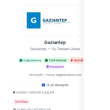
Gaziantep
Gaziantep — Su Tesisatı Ustası
Doğrulanmış
7/24 Hizmet
Acil Hizmet
Deneyimli
Yeni profil — henüz değerlendirme yok
9 yıl deneyim
HIZMET VERDIĞI İLÇELER
Şahinbey
SUNDUĞU HIZMETLER