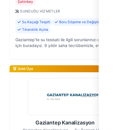
Şahinbey
SUNDUĞU HIZMETLER
Su Kaçağı Tespiti
Boru Döşeme ve Değişimi
Tıkanıklık Açma
Gaziantep'te su tesisatı ile ilgili sorunlarınızı çözmek
için buradayız. 9 yıldır saha tecrübemizle, ev ve iş
yerlerinizdeki su kaçaklarından tıkanıklıklara, yeni
tesisatlardan mev…
Gold Üye
Gaziantep Kanalizasyon