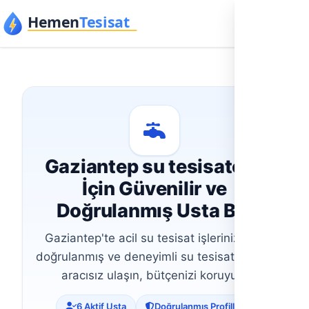
İçeriğe geç
Gaziantep su tesisatçısı
İçin Güvenilir ve
Doğrulanmış Usta Bul
Gaziantep'te acil su tesisat işleriniz için,
doğrulanmış ve deneyimli su tesisatçılarına
aracısız ulaşın, bütçenizi koruyun.
6 Aktif Usta
Doğrulanmış Profiller