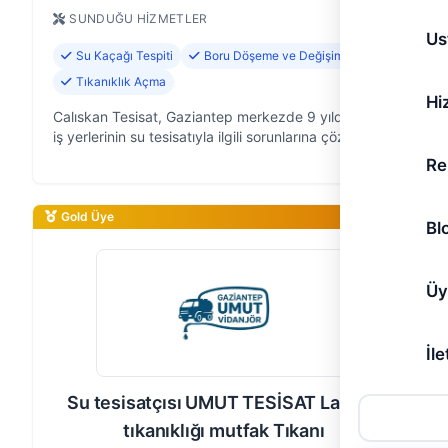
SUNDUĞU HIZMETLER
Us
Su Kaçağı Tespiti
Boru Döşeme ve Değişimi
Tıkanıklık Açma
Hi
Calıskan Tesisat, Gaziantep merkezde 9 yıldır ev ve
iş yerlerinin su tesisatıyla ilgili sorunlarına çözüm
odaklı yaklaşıyor. Kameralı su arıza tespiti ve kacak
Re
yakalama konusunda u…
Gold Üye
Bl
Üy
İle
Su tesisatçısı UMUT TESİSAT Lavabo
tıkanıklığı mutfak Tıkanı