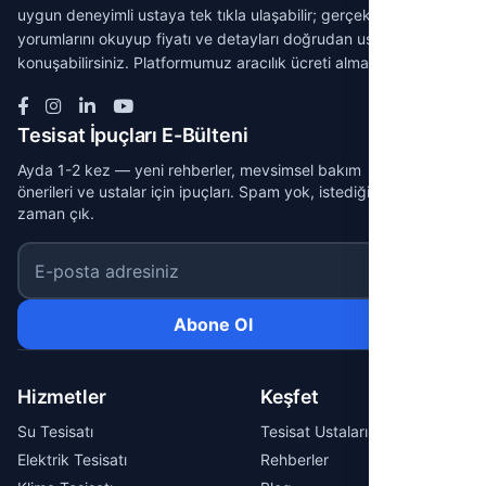
uygun deneyimli ustaya tek tıkla ulaşabilir; gerçek müşteri
yorumlarını okuyup fiyatı ve detayları doğrudan ustayla
konuşabilirsiniz. Platformumuz aracılık ücreti almaz.
Tesisat İpuçları E-Bülteni
Ayda 1-2 kez — yeni rehberler, mevsimsel bakım
önerileri ve ustalar için ipuçları. Spam yok, istediğin
zaman çık.
E-posta adresiniz
Abone Ol
Hizmetler
Keşfet
Su Tesisatı
Tesisat Ustaları
Elektrik Tesisatı
Rehberler