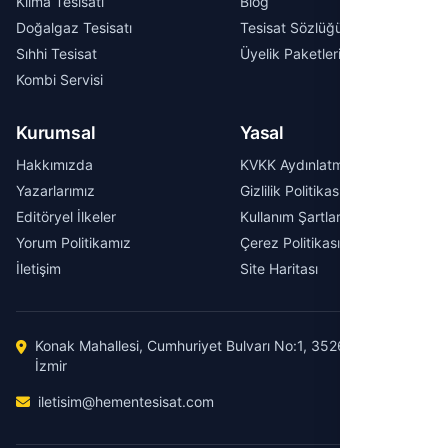
Klima Tesisatı
Blog
Doğalgaz Tesisatı
Tesisat Sözlüğü
Sıhhi Tesisat
Üyelik Paketleri
Kombi Servisi
Kurumsal
Yasal
Hakkımızda
KVKK Aydınlatma Metni
Yazarlarımız
Gizlilik Politikası
Editöryel İlkeler
Kullanım Şartları
Yorum Politikamız
Çerez Politikası
İletişim
Site Haritası
Konak Mahallesi, Cumhuriyet Bulvarı No:1, 35260 Konak /
İzmir
iletisim@hementesisat.com