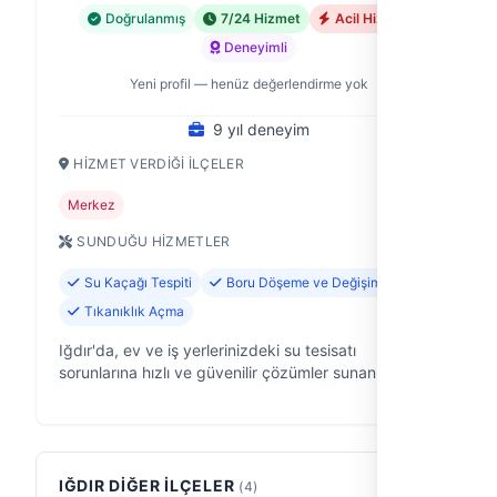
Doğrulanmış
7/24 Hizmet
Acil Hizmet
Deneyimli
Yeni profil — henüz değerlendirme yok
9 yıl deneyim
HIZMET VERDIĞI İLÇELER
Merkez
SUNDUĞU HIZMETLER
Su Kaçağı Tespiti
Boru Döşeme ve Değişimi
Tıkanıklık Açma
Iğdır'da, ev ve iş yerlerinizdeki su tesisatı
sorunlarına hızlı ve güvenilir çözümler sunan bir
ekibiz. 9 yıldır saha deneyimiyle, Iğdır merkez
bölgesindeki konut ve ticari işletme…
IĞDIR DIĞER İLÇELER
(4)