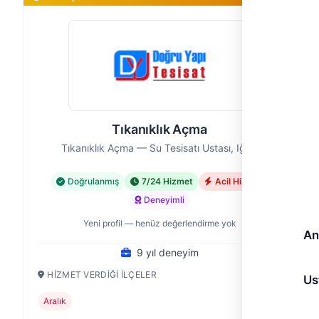
Tıkanıklık Açma
Tıkanıklık Açma — Su Tesisatı Ustası, Iğdır
Doğrulanmış
7/24 Hizmet
Acil Hizmet
Deneyimli
Yeni profil — henüz değerlendirme yok
An
9 yıl deneyim
HIZMET VERDIĞI İLÇELER
Us
Aralık