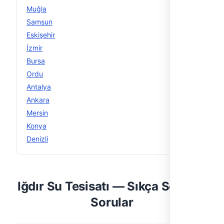
Muğla
29
Samsun
16
Eskişehir
15
İzmir
15
Bursa
14
Ordu
14
Antalya
13
Ankara
12
Mersin
12
Konya
12
Denizli
11
Iğdır Su Tesisatı — Sıkça Sorulan
Sorular