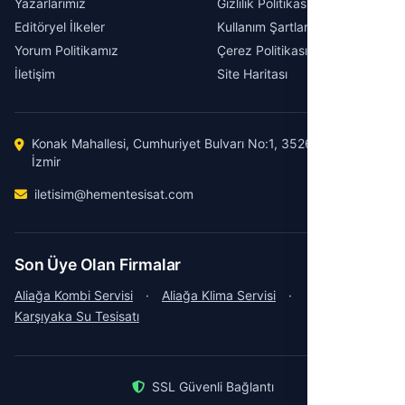
Yazarlarımız
Gizlilik Politikası
Editöryel İlkeler
Kullanım Şartları
Yorum Politikamız
Çerez Politikası
İletişim
Site Haritası
Konak Mahallesi, Cumhuriyet Bulvarı No:1, 35260 Konak /
İzmir
iletisim@hementesisat.com
Son Üye Olan Firmalar
Aliağa Kombi Servisi
·
Aliağa Klima Servisi
·
Karşıyaka Su Tesisatı
SSL Güvenli Bağlantı