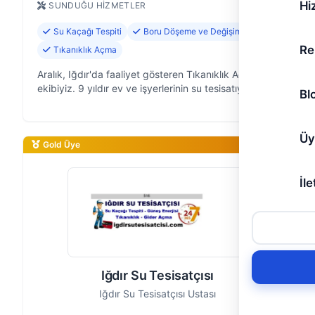
Hi
SUNDUĞU HIZMETLER
Su Kaçağı Tespiti
Boru Döşeme ve Değişimi
Re
Tıkanıklık Açma
Aralık, Iğdır'da faaliyet gösteren Tıkanıklık Açma
ekibiyiz. 9 yıldır ev ve işyerlerinin su tesisatıyla ilgili
Bl
sorunlarına pratik çözümler üretiyoruz. Tesisat
problemlerinin yaratt…
Üy
Gold Üye
İle
Iğdır Su Tesisatçısı
Iğdır Su Tesisatçısı Ustası