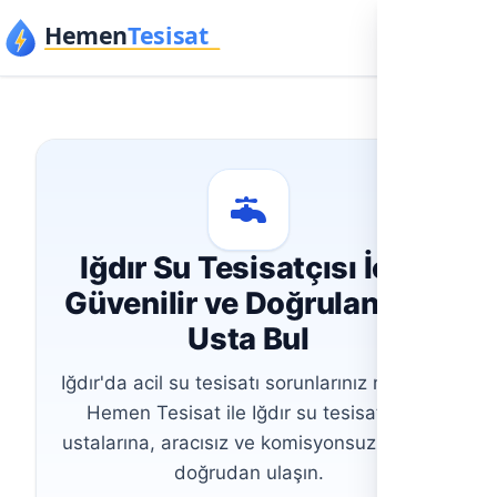
İçeriğe geç
Iğdır Su Tesisatçısı İçin
Güvenilir ve Doğrulanmış
Usta Bul
Iğdır'da acil su tesisatı sorunlarınız mı var?
Hemen Tesisat ile Iğdır su tesisatçısı
ustalarına, aracısız ve komisyonsuz olarak
doğrudan ulaşın.