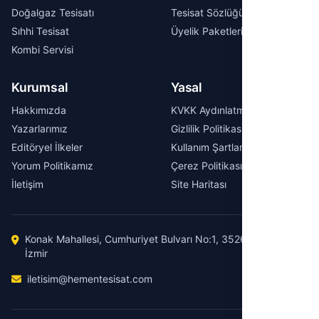
Doğalgaz Tesisatı
Tesisat Sözlüğü
Sıhhi Tesisat
Üyelik Paketleri
Kombi Servisi
Kurumsal
Yasal
Hakkımızda
KVKK Aydınlatma Metni
Yazarlarımız
Gizlilik Politikası
Editöryel İlkeler
Kullanım Şartları
Yorum Politikamız
Çerez Politikası
İletişim
Site Haritası
Konak Mahallesi, Cumhuriyet Bulvarı No:1, 35260 Konak /
İzmir
iletisim@hementesisat.com