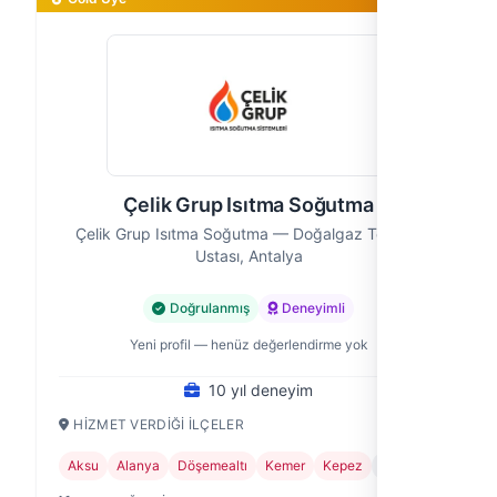
Çelik Grup Isıtma Soğutma
Çelik Grup Isıtma Soğutma — Doğalgaz Tesisatı
Ustası, Antalya
Doğrulanmış
Deneyimli
Yeni profil — henüz değerlendirme yok
10 yıl deneyim
HIZMET VERDIĞI İLÇELER
Aksu
Alanya
Döşemealtı
Kemer
Kepez
+5