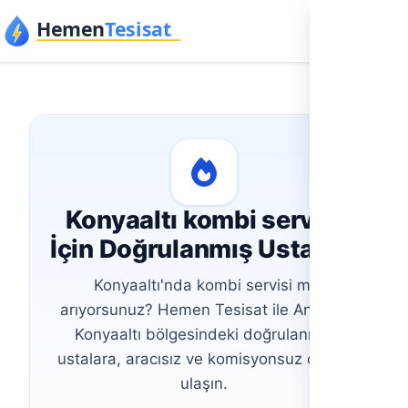
İçeriğe geç
Konyaaltı kombi servisi
İçin Doğrulanmış Usta Bul
Konyaaltı'nda kombi servisi mi
arıyorsunuz? Hemen Tesisat ile Antalya
Konyaaltı bölgesindeki doğrulanmış
ustalara, aracısız ve komisyonsuz olarak
ulaşın.