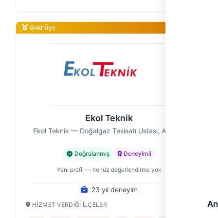
sistemlerine dair ihtiyaçla…
Gold Üye
Ekol Teknik
Ekol Teknik — Doğalgaz Tesisatı Ustası, Antalya
Doğrulanmış
Deneyimli
Yeni profil — henüz değerlendirme yok
23 yıl deneyim
An
HIZMET VERDIĞI İLÇELER