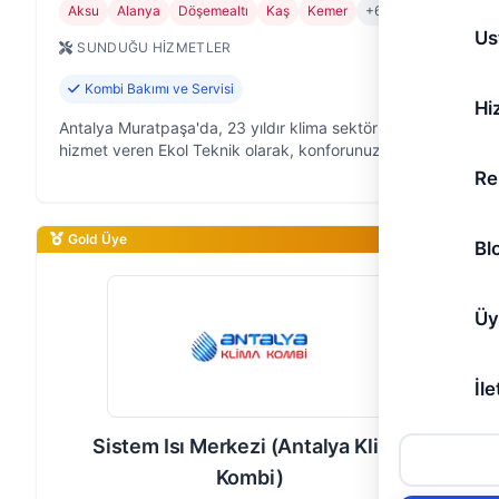
Aksu
Alanya
Döşemealtı
Kaş
Kemer
+6
Us
SUNDUĞU HIZMETLER
Kombi Bakımı ve Servisi
Hi
Antalya Muratpaşa'da, 23 yıldır klima sektörüne
hizmet veren Ekol Teknik olarak, konforunuzu
kesintisiz hale getirmek için buradayız. Klima
Re
arızalarından montaja, bakımından sökme …
Gold Üye
Bl
Üy
İle
Sistem Isı Merkezi (Antalya Klima
Kombi)