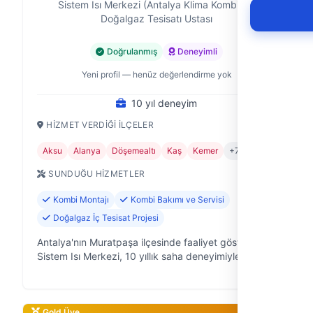
Sistem Isı Merkezi (Antalya Klima Kombi) —
Doğalgaz Tesisatı Ustası
Doğrulanmış
Deneyimli
Yeni profil — henüz değerlendirme yok
10 yıl deneyim
HIZMET VERDIĞI İLÇELER
Aksu
Alanya
Döşemealtı
Kaş
Kemer
+7
SUNDUĞU HIZMETLER
Kombi Montajı
Kombi Bakımı ve Servisi
Doğalgaz İç Tesisat Projesi
Antalya'nın Muratpaşa ilçesinde faaliyet gösteren
Sistem Isı Merkezi, 10 yıllık saha deneyimiyle ev ve
iş yerlerinizdeki ısıtma ve soğutma sistemlerinizin
her türlü sorununa çözüm …
Gold Üye