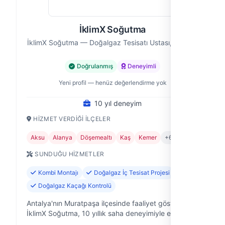
İklimX Soğutma
İklimX Soğutma — Doğalgaz Tesisatı Ustası, Antalya
Doğrulanmış
Deneyimli
Yeni profil — henüz değerlendirme yok
10 yıl deneyim
HIZMET VERDIĞI İLÇELER
Aksu
Alanya
Döşemealtı
Kaş
Kemer
+6
SUNDUĞU HIZMETLER
Kombi Montajı
Doğalgaz İç Tesisat Projesi
Doğalgaz Kaçağı Kontrolü
Antalya'nın Muratpaşa ilçesinde faaliyet gösteren
İklimX Soğutma, 10 yıllık saha deneyimiyle ev ve iş
yerlerinizdeki ısıtma, soğutma ve yangın güvenliği