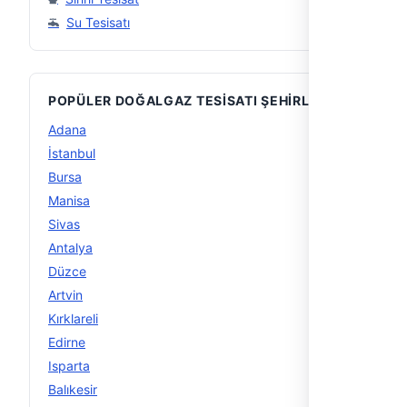
Su Tesisatı
POPÜLER DOĞALGAZ TESISATI ŞEHIRLERI
Adana
10
İstanbul
10
Bursa
10
Manisa
8
Sivas
5
Antalya
4
Düzce
4
Artvin
4
Kırklareli
4
Edirne
4
Isparta
4
Balıkesir
3