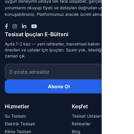
uygun deneyimli ustaya tek tıkla ulaşabilir; gerçek müşteri
yorumlarını okuyup fiyatı ve detayları doğrudan ustayla
konuşabilirsiniz. Platformumuz aracılık ücreti almaz.
Tesisat İpuçları E-Bülteni
Ayda 1-2 kez — yeni rehberler, mevsimsel bakım
önerileri ve ustalar için ipuçları. Spam yok, istediğin
zaman çık.
E-posta adresiniz
Abone Ol
Hizmetler
Keşfet
Su Tesisatı
Tesisat Ustaları
Elektrik Tesisatı
Rehberler
Klima Tesisatı
Blog