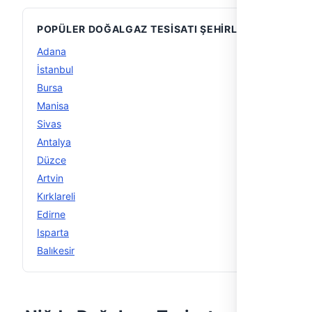
POPÜLER DOĞALGAZ TESISATI ŞEHIRLERI
Adana
10
İstanbul
10
Bursa
10
Manisa
8
Sivas
5
Antalya
4
Düzce
4
Artvin
4
Kırklareli
4
Edirne
4
Isparta
4
Balıkesir
3