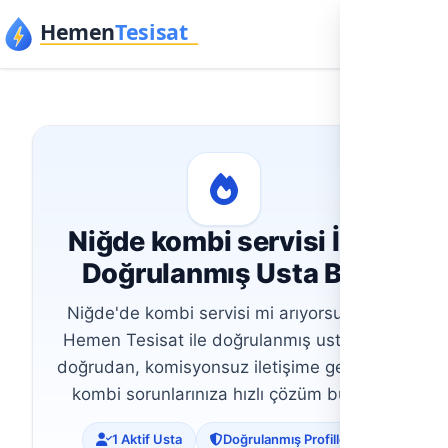
İçeriğe geç
Niğde kombi servisi İçin
Doğrulanmış Usta Bul
Niğde'de kombi servisi mi arıyorsunuz?
Hemen Tesisat ile doğrulanmış ustalarla
doğrudan, komisyonsuz iletişime geçin ve
kombi sorunlarınıza hızlı çözüm bulun.
1 Aktif Usta
Doğrulanmış Profiller