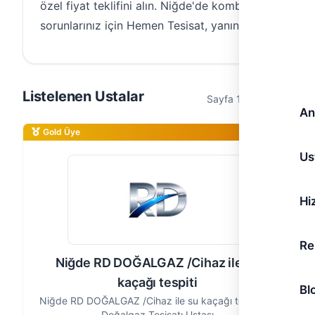
özel fiyat teklifini alın. Niğde'de kombi
sorunlarınız için Hemen Tesisat, yanınızda!
Listelenen Ustalar
Sayfa 1 / 1 (1 usta)
An
Gold Üye
Us
Hi
Re
Niğde RD DOĞALGAZ /Cihaz ile su
kaçağı tespiti
Bl
Niğde RD DOĞALGAZ /Cihaz ile su kaçağı tespiti —
Doğalgaz Tesisatı Ustası