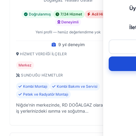
Üy
Doğrulanmış
7/24 Hizmet
Acil Hizmet
Deneyimli
İle
Yeni profil — henüz değerlendirme yok
9 yıl deneyim
HIZMET VERDIĞI İLÇELER
Merkez
SUNDUĞU HIZMETLER
Kombi Montajı
Kombi Bakımı ve Servisi
Petek ve Radyatör Montajı
Niğde'nin merkezinde, RD DOĞALGAZ olarak, ev ve
iş yerlerinizdeki ısınma ve soğutma
sistemlerininvişesini yıllardır güvenle sağlıyoruz.
Klima arızasından kombi sorununa, petek temi…