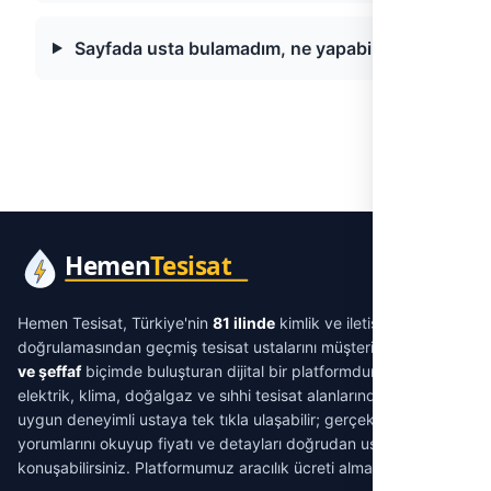
Sayfada usta bulamadım, ne yapabilirim?
Hemen Tesisat, Türkiye'nin
81 ilinde
kimlik ve iletişim
doğrulamasından geçmiş tesisat ustalarını müşterilerle
aracısız
ve şeffaf
biçimde buluşturan dijital bir platformdur. Su tesisatı,
elektrik, klima, doğalgaz ve sıhhi tesisat alanlarında ihtiyacınıza
uygun deneyimli ustaya tek tıkla ulaşabilir; gerçek müşteri
yorumlarını okuyup fiyatı ve detayları doğrudan ustayla
konuşabilirsiniz. Platformumuz aracılık ücreti almaz.