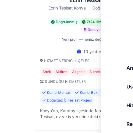
Ecrin Tesisat Konya
Ecrin Tesisat Konya — Doğalgaz Tesisatı Us
Doğrulanmış
7/24 Hizmet
Acil Hiz
Deneyimli
Yeni profil — henüz değerlendirme yok
10 yıl deneyim
HIZMET VERDIĞI İLÇELER
An
Ahırlı
Akören
Akşehir
Altınekin
Beyşehir
+2
SUNDUĞU HIZMETLER
Us
Kombi Montajı
Kombi Bakımı ve Servisi
Doğalgaz İç Tesisat Projesi
Hi
Konya'da, Karatay ilçesinde faaliyet gösteren Ec
Tesisat, ev ve iş yerlerinizdeki sıhhi tesisat soru
hızlı ve güvenilir çözümler sunan deneyimli bir e
Re
10 yıllık sah…