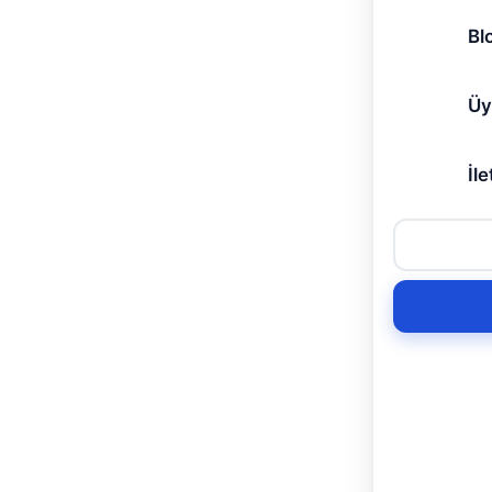
Bl
Üy
İle