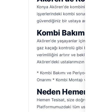
Konya Akören'de kombiniz arızalandı mı
işyerlerindeki kombi sorunlarına en hızlı
güvendiğiniz bir ustaya anında ulaşabili
Kombi Bakımı, Tamir
Akören'de yaşayanlar için kombi bakımı,
gaz kaçağı kontrolü gibi birçok farklı hi
verimliliğini artırır ve beklenmedik arız
Akören'deki ustalarımızın sunduğu bazı 
* Kombi Bakımı ve Periyodik Kontroller 
Onarımı * Kombi Montajı ve Demontajı *
Neden Hemen Tesisat
Hemen Tesisat, size doğrudan usta ile b
Platformumuzdaki tüm ustalar, titizlikle