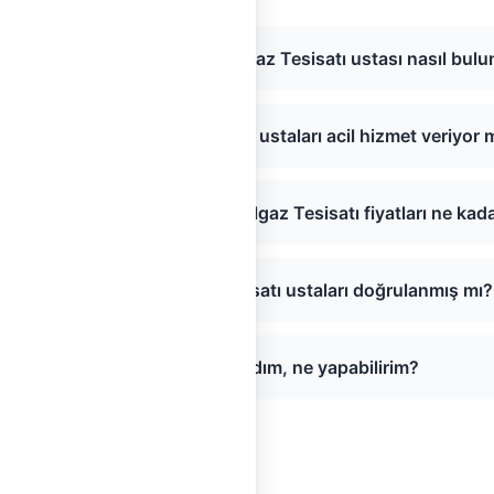
ren, Konya bölgesinde Doğalgaz Tesisatı ustası nasıl bulu
ören, Konya Doğalgaz Tesisatı ustaları acil hizmet veriyor
ören, Konya bölgesinde Doğalgaz Tesisatı fiyatları ne kad
Akören, Konya Doğalgaz Tesisatı ustaları doğrulanmış mı?
Sayfada usta bulamadım, ne yapabilirim?