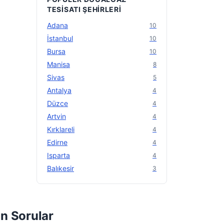
TESISATI ŞEHIRLERI
Adana
10
İstanbul
10
Bursa
10
Manisa
8
Sivas
5
Antalya
4
Düzce
4
Artvin
4
Kırklareli
4
Edirne
4
Isparta
4
Balıkesir
3
n Sorular