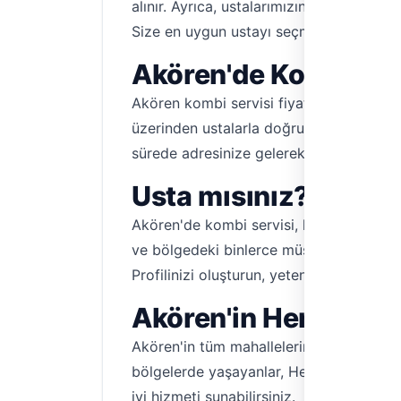
alınır. Ayrıca, ustalarımızın iş bitirdik
Size en uygun ustayı seçmek artık çok 
Akören'de Kombi Ser
Akören kombi servisi fiyatları, arızanın 
üzerinden ustalarla doğrudan iletişime geç
sürede adresinize gelerek sorununuzu çö
Usta mısınız? Aköre
Akören'de kombi servisi, kombi bakımı 
ve bölgedeki binlerce müşteriye ulaşın.
Profilinizi oluşturun, yeteneklerinizi se
Akören'in Her Köşes
Akören'in tüm mahallelerinde, kombi sor
bölgelerde yaşayanlar, Hemen Tesisat üze
iyi hizmeti sunabilirsiniz.