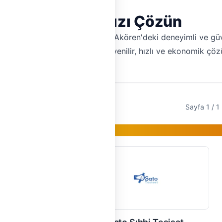
Kombi Sorunlarınızı Çözün
 erdi. Hemen Tesisat ile Konya Akören'deki deneyimli ve güve
arınızı en kısa sürede çözün. Güvenilir, hızlı ve ekonomik çöz
Sayfa 1 / 1 
Gold Üye