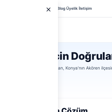
yfa
Ustalar
Hizmetler
Rehberler
Blog
Üyelik
İletişim
a
›
Akören
i servisi İçin Doğrul
HemenTesisat ile aracı olmadan, Konya'nın Akören ilçesi
.
ofiller
Aracısız İletişim
runlarına Anında Çözüm