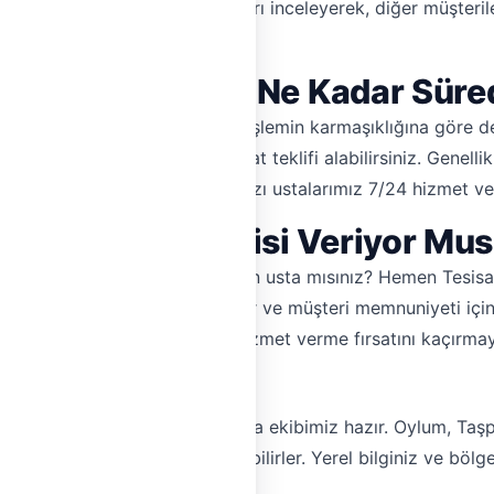
ten sonra bıraktığı gerçek yorumları inceleyerek, diğer müşteri
daha kolay!
visi Fiyatları ve Ne Kadar Sür
türüne, kullanılan parçalara ve işlemin karmaşıklığına göre d
erek, ihtiyaçlarınıza özel fiyat teklifi alabilirsiniz. Genelli
zebilirler. Acil durumlarda, bazı ustalarımız 7/24 hizmet v
n'de Kombi Servisi Veriyor Mu
veya petek temizleme işi yapan usta mısınız? Hemen Tesisa
 Artan iş hacmi, daha fazla gelir ve müşteri memnuniyeti iç
rgileyin ve Akören'deki evlere hizmet verme fırsatını kaçırmay
ine Usta Desteği
unlarınız için çözüm sunan usta ekibimiz hazır. Oylum, Taşp
rinden kolayca ustaya ulaşabilirler. Yerel bilginiz ve bölgey