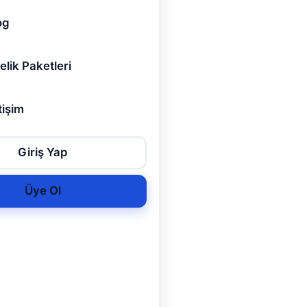
og
elik Paketleri
tişim
Giriş Yap
Üye Ol