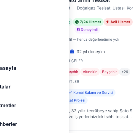
Şato Sıhhi Tesisat
tası
Şato Sıhhi Tesisat — Doğalgaz Tesisatı Ustası, Ko
met
Doğrulanmış
7/24 Hizmet
Acil Hizmet
Deneyimli
Yeni profil — henüz değerlendirme yok
32 yıl deneyim
HIZMET VERDIĞI İLÇELER
asayfa
6
Ahırlı
Akören
Akşehir
Altınekin
Beyşehir
+26
SUNDUĞU HIZMETLER
talar
Kombi Montajı
Kombi Bakımı ve Servisi
Doğalgaz İç Tesisat Projesi
zmetler
rin
Konya Selçuklu'da, 32 yıllık tecrübeye sahip Şato S
nlarına
Tesisat olarak, ev ve iş yerlerinizdeki sıhhi tesisat
kibiz.
sorunlarına pratik ve güvenilir çözümler sunuyoruz.
hberler
kaçaklarından t…