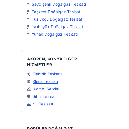
Seydişehir Doğalgaz Tesisatı
Taşkent Doğalgaz Tesisatı
Tuzlukçu Doğalgaz Tesisatı
Yalıhüyük Doğalgaz Tesisatı
Yunak Doğalgaz Tesisatı
AKÖREN, KONYA DIĞER
HIZMETLER
Elektrik Tesisatı
Klima Tesisatı
Kombi Servisi
Sıhhi Tesisat
Su Tesisatı
POPÜLER DOĞALGAZ