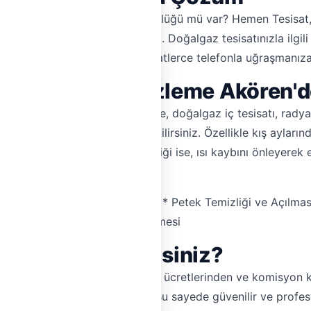
 ya da peteklerinizde ısı düşüklüğü mü var? Hemen Tesisat
 çözümü sunmak için yanınızda. Doğalgaz tesisatınızla ilgili h
rsiniz. Artık acil durumlarda saatlerce telefonla uğraşmanız
i ve Petek Temizleme Akören'de
 kombi tamiri, petek temizleme, doğalgaz iç tesisatı, radya
zmeti, tek bir platformda bulabilirsiniz. Özellikle kış ayları
aların önüne geçer. Petek temizliği ise, ısı kaybını önleyerek 
hizmetler:
* Kombi Arıza Tespiti ve Tamiri * Petek Temizliği ve Açılmas
 Gaz Kaçağı Tespiti ve Giderilmesi
'ı Tercih Etmelisiniz?
uluşma imkanı sunarak aracılık ücretlerinden ve komisyon ke
 incelenmiş ve doğrulanmıştır. Bu sayede güvenilir ve profe