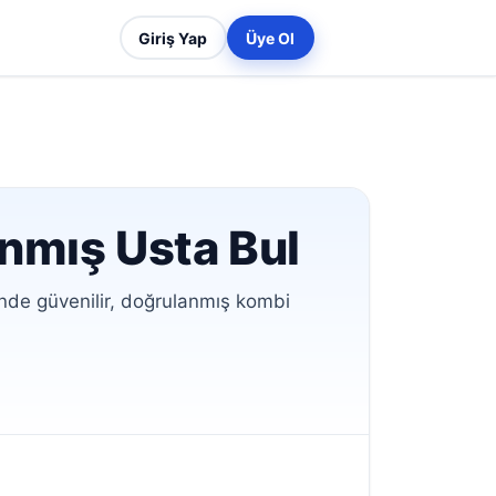
Giriş Yap
Üye Ol
anmış Usta Bul
nde güvenilir, doğrulanmış kombi