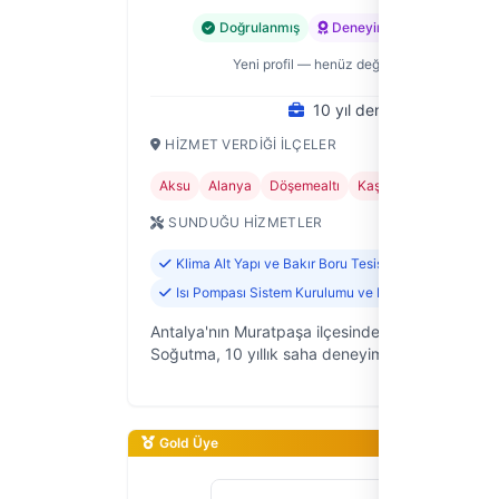
Doğrulanmış
Deneyimli
Şu an kapal
Yeni profil — henüz değerlendirme yok
10 yıl deneyim
HIZMET VERDIĞI İLÇELER
Aksu
Alanya
Döşemealtı
Kaş
Kemer
+6
SUNDUĞU HIZMETLER
Klima Alt Yapı ve Bakır Boru Tesisatı
Isı Pompası Sistem Kurulumu ve Bakımı
Antalya'nın Muratpaşa ilçesinde faaliyet göstere
Soğutma, 10 yıllık saha deneyimiyle ev ve iş
yerlerinizdeki ısıtma, soğutma ve yangın güvenli
sistemlerine dair ihtiyaçla…
Gold Üye