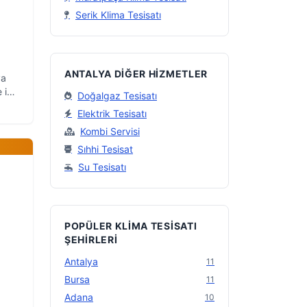
Serik Klima Tesisatı
ANTALYA DIĞER HIZMETLER
ya
 iş
Doğalgaz Tesisatı
Elektrik Tesisatı
Kombi Servisi
Sıhhi Tesisat
Su Tesisatı
POPÜLER KLIMA TESISATI
ŞEHIRLERI
Antalya
11
Bursa
11
Adana
10