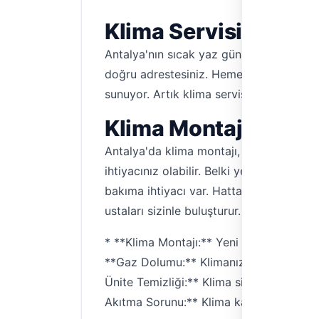
Klima Servisi İhtiyac
Antalya'nın sıcak yaz günlerinde klima o
doğru adrestesiniz. Hemen Tesisat, Antal
sunuyor. Artık klima servisi aramak içi
Klima Montaj, Bakım
Antalya'da klima montajı, klima bakımı, 
ihtiyacınız olabilir. Belki yeni bir klim
bakıma ihtiyacı var. Hatta klimanız arıza
ustaları sizinle buluşturur.
* **Klima Montajı:** Yeni klima kurulumun
**Gaz Dolumu:** Klimanızın soğutma perfo
Ünite Temizliği:** Klima sisteminizin hij
Akıtma Sorunu:** Klima kaynaklı su akı