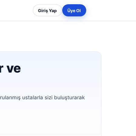
Giriş Yap
Üye Ol
r ve
lanmış ustalarla sizi buluşturarak