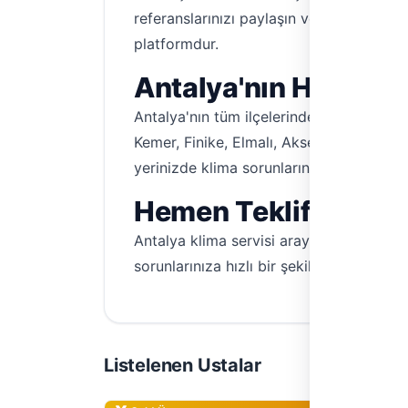
referanslarınızı paylaşın ve müşteri yoru
platformdur.
Antalya'nın Her Köşe
Antalya'nın tüm ilçelerinde ve mahallele
Kemer, Finike, Elmalı, Akseki, Gündoğum
yerinizde klima sorunlarınız için Hemen 
Hemen Teklif Alın, 
Antalya klima servisi arayışınız sona ersi
sorunlarınıza hızlı bir şekilde çözüm bul
Listelenen Ustalar