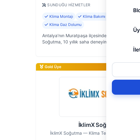
SUNDUĞU HIZMETLER
Bl
Klima Montajı
Klima Bakımı ve Temizliği
Klima Gaz Dolumu
Üy
Antalya'nın Muratpaşa ilçesinde faaliyet göster
Soğutma, 10 yıllık saha deneyimiyle klimalarınızı
türlü ihtiyacını karşılıyor. Klima arızalarından mon
İle
bakımından…
Gold Üye
İklimX Soğutma
İklimX Soğutma — Klima Tesisatı Ustası, Ant