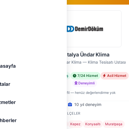
Gold Üye
Antalya Ündar Klima
Ustası
Antalya Ündar Klima — Klima Tesisatı Ustası
asayfa
met
Doğrulanmış
7/24 Hizmet
Acil Hizmet
Deneyimli
talar
Yeni profil — henüz değerlendirme yok
zmetler
10 yıl deneyim
HIZMET VERDIĞI İLÇELER
hberler
Aksu
Döşemealtı
Kepez
Konyaaltı
Muratpaşa