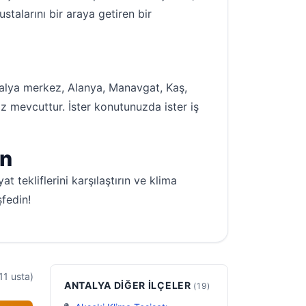
stalarını bir araya getiren bir
ntalya merkez, Alanya, Manavgat, Kaş,
z mevcuttur. İster konutunuzda ister iş
un
t tekliflerini karşılaştırın ve klima
şfedin!
11 usta)
ANTALYA DIĞER İLÇELER
(19)