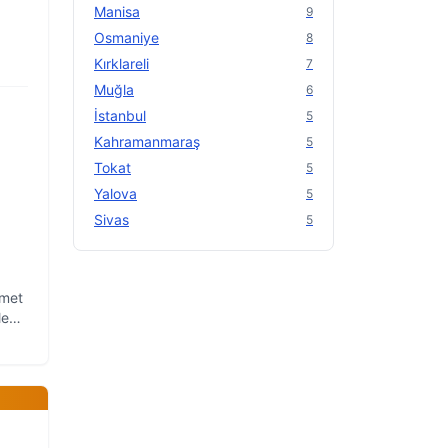
Manisa
9
Osmaniye
8
Kırklareli
7
Muğla
6
İstanbul
5
Kahramanmaraş
5
Tokat
5
Yalova
5
Sivas
5
zmet
le
a,