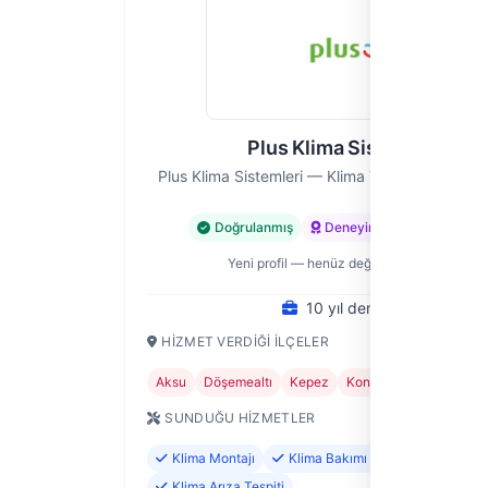
Plus Klima Sistemleri
Plus Klima Sistemleri — Klima Tesisatı Ustası, 
Doğrulanmış
Deneyimli
Şu an kapal
Yeni profil — henüz değerlendirme yok
10 yıl deneyim
HIZMET VERDIĞI İLÇELER
Aksu
Döşemealtı
Kepez
Konyaaltı
Korkuteli
SUNDUĞU HIZMETLER
Klima Montajı
Klima Bakımı ve Temizliği
Klima Arıza Tespiti