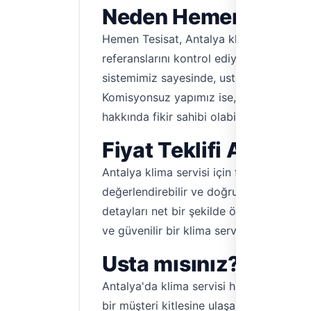
Neden Hemen Tesisa
Hemen Tesisat, Antalya klima servisi aray
referanslarını kontrol ediyor ve doğrula
sistemimiz sayesinde, ustalarla doğrudan i
Komisyonsuz yapımız ise, ödeyeceğiniz fi
hakkında fikir sahibi olabilirsiniz.
Fiyat Teklifi Alın, N
Antalya klima servisi için fiyat teklifi a
değerlendirebilir ve doğrudan iletişim kur
detayları net bir şekilde öğrenebilirsini
ve güvenilir bir klima servisi deneyimi i
Usta mısınız? Heme
Antalya'da klima servisi hizmeti veriy
bir müşteri kitlesine ulaşabilir, işlerinizi