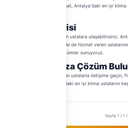
mlarını takip edin. Hemen Tesisat, Antalya'daki en iyi klima u
sine Klima Servisi
rinde klima servisi hizmeti veren ustalara ulaşabilirsiniz. A
u, Belek gibi popüler bölgelerde de hizmet veren ustalarımı
Tesisat ile hızlı ve güvenilir çözümler sunuyoruz.
Klima Sorunlarınıza Çözüm Bul
n. Hemen Tesisat ile doğrulanan ustalarla iletişime geçin, fiya
un. Hemen tıklayın ve Antalya'daki en iyi klima ustalarını ke
Sayfa 1 / 1 (