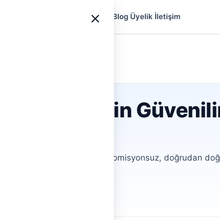
yfa
Ustalar
Hizmetler
Rehberler
Blog
Üyelik
İletişim
a servisi İçin Güvenili
ş Usta Bul
arıyorsunuz? Hemen Tesisat, komisyonsuz, doğrudan doğru
ar.
ofiller
Aracısız İletişim