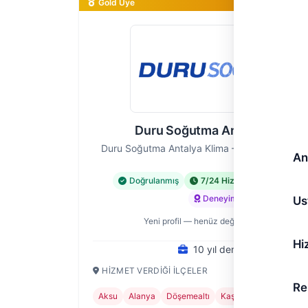
Gold Üye
Duru Soğutma Antalya Klima
Duru Soğutma Antalya Klima — Klima Tesisatı 
An
Doğrulanmış
7/24 Hizmet
Acil Hiz
Deneyimli
Us
Yeni profil — henüz değerlendirme yok
Hi
10 yıl deneyim
HIZMET VERDIĞI İLÇELER
Re
Aksu
Alanya
Döşemealtı
Kaş
Kemer
+6