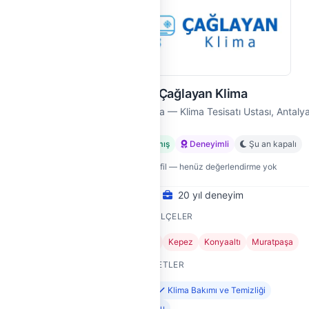
Çağlayan Klima
Antalya
Çağlayan Klima — Klima Tesisatı Ustası, Antaly
ı
Doğrulanmış
Deneyimli
Şu an kapalı
Yeni profil — henüz değerlendirme yok
20 yıl deneyim
HIZMET VERDIĞI İLÇELER
+1
Aksu
Döşemealtı
Kepez
Konyaaltı
Muratpaşa
SUNDUĞU HIZMETLER
Klima Montajı
Klima Bakımı ve Temizliği
Klima Gaz Dolumu