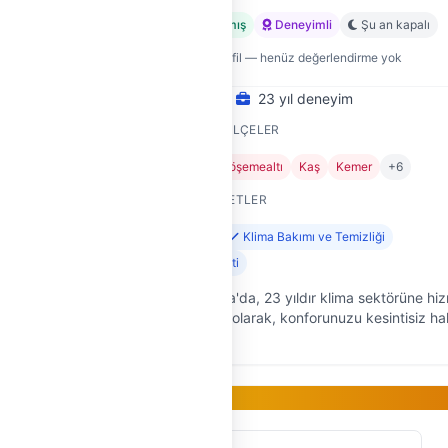
ı
Doğrulanmış
Deneyimli
Şu an kapalı
Yeni profil — henüz değerlendirme yok
23 yıl deneyim
HIZMET VERDIĞI İLÇELER
Aksu
Alanya
Döşemealtı
Kaş
Kemer
+6
SUNDUĞU HIZMETLER
Klima Montajı
Klima Bakımı ve Temizliği
Klima Arıza Tespiti
n İklimX
Antalya Muratpaşa'da, 23 yıldır klima sektörüne hi
veren Ekol Teknik olarak, konforunuzu kesintisiz ha
ği
getirmek için buradayız. Klima arızalarından montaj
bakımından sökme …
Gold Üye