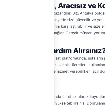
t? Doğrulanmış, Aracısız ve 
ışınızda size zaman ve para kazandırır. Biz, Antalya bölgesin
ma sürecinden geçiriyoruz. Bu sayede size güvenilir ve yetk
letişim kurabilir, fiyat tekliflerini karşılaştırabilir ve size 
yatın şeffaf ve adil olmasını sağlar. Gerçek müşteri yorumla
e Kadar Sürede Yardım Alırsınız
lmak artık çok kolay. Hemen Tesisat platformunda, ustaların pro
arak fiyat teklifi isteyebilirsiniz. Ustalık ücretleri, kullanıl
z. Birçok ustamız aynı gün içinde hizmet verebilirken, acil du
çin Hemen Tesisat'ı tercih edin.
n Kaydolun!
orsanız, Hemen Tesisat platformunda ücretsiz olarak kaydol
 artırabilir ve marka bilinirliğinizi yükseltebilirsiniz. Doğrulan