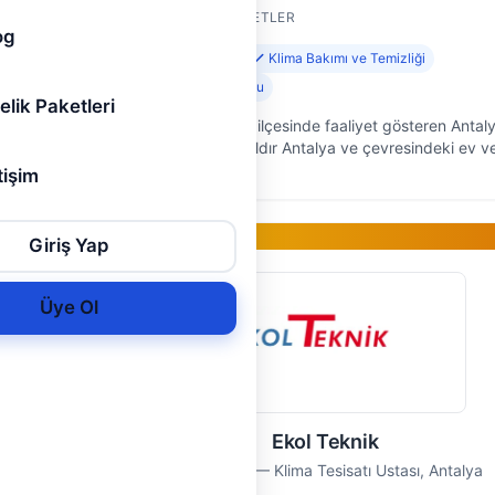
SUNDUĞU HIZMETLER
og
Klima Montajı
Klima Bakımı ve Temizliği
Klima Gaz Dolumu
elik Paketleri
en Duru
Antalya'nın Kepez ilçesinde faaliyet gösteren Antal
n her
Ündar Klima, 10 yıldır Antalya ve çevresindeki ev ve
tajına,
yerlerine klima servis hizmeti sunan, deneyimli bir
tişim
ekibiz. Klima sist…
Gold Üye
Giriş Yap
Üye Ol
Ekol Teknik
alya
Ekol Teknik — Klima Tesisatı Ustası, Antalya