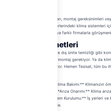
ınız mı Var?
lmazsa olmazınız. Klima arızaları, montaj gereksinimleri veya
ya'da yaşayanlara, ev ve iş yerlerindeki klima sistemleri iç
n defalarca telefon açmanıza veya farklı firmalarla görüşmen
 ve Onarım Hizmetleri
klima onarımı, gaz dolumu, iç ve dış ünite temizliği gibi kon
a alımı yaptınız ve profesyonel bir montaj gerekiyor. Ya da kl
landı ve acil bir onarım gerekiyor. Hemen Tesisat, tüm bu iht
da profesyonel destek. * **Klima Bakımı:** Klimanızın ömrünü 
rmansını geri kazandırır. * **Arıza Onarımı:** Klima arızala
yenini sağlar. * **Multi/VRF Sistem Kurulumu:** İş yerleri ve
tma problemlerine hızlı müdahale.