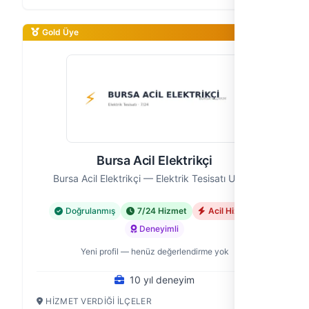
deneyimimizle güvenilir ve hızlı e…
Gold Üye
Bursa Acil Elektrikçi
Bursa Acil Elektrikçi — Elektrik Tesisatı Ustası
Doğrulanmış
7/24 Hizmet
Acil Hizmet
Deneyimli
Yeni profil — henüz değerlendirme yok
10 yıl deneyim
HIZMET VERDIĞI İLÇELER