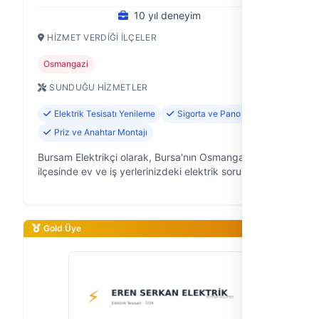
10 yıl deneyim
HIZMET VERDIĞI İLÇELER
Osmangazi
SUNDUĞU HIZMETLER
Elektrik Tesisatı Yenileme
Sigorta ve Pano Tamiri
Priz ve Anahtar Montajı
Bursam Elektrikçi olarak, Bursa'nın Osmangazi
ilçesinde ev ve iş yerlerinizdeki elektrik sorunlarına
güvenilir ve hızlı çözümler sunan bir ekibiz. 10 yıllık
saha tecrübemizle, aydı…
Gold Üye