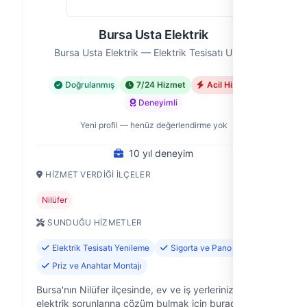
Bursa Usta Elektrik
Bursa Usta Elektrik — Elektrik Tesisatı Ustası
Doğrulanmış
7/24 Hizmet
Acil Hizmet
Deneyimli
Yeni profil — henüz değerlendirme yok
10 yıl deneyim
HIZMET VERDIĞI İLÇELER
Nilüfer
SUNDUĞU HIZMETLER
Elektrik Tesisatı Yenileme
Sigorta ve Pano Tamiri
Priz ve Anahtar Montajı
Bursa'nın Nilüfer ilçesinde, ev ve iş yerlerinizdeki
elektrik sorunlarına çözüm bulmak için buradayız.