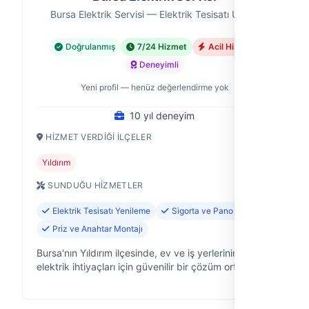
Bursa Elektrik Servisi — Elektrik Tesisatı Ustası
Doğrulanmış
7/24 Hizmet
Acil Hizmet
Deneyimli
Yeni profil — henüz değerlendirme yok
10 yıl deneyim
HIZMET VERDIĞI İLÇELER
Yıldırım
SUNDUĞU HIZMETLER
Elektrik Tesisatı Yenileme
Sigorta ve Pano Tamiri
Priz ve Anahtar Montajı
Bursa'nın Yıldırım ilçesinde, ev ve iş yerlerinin
elektrik ihtiyaçları için güvenilir bir çözüm ortağıyız.
Bursa Elektrik Servisi olarak, 10 yıllık saha
deneyimimizle her türlü ele…