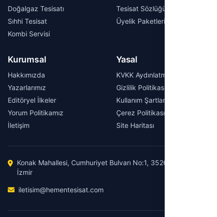
Doğalgaz Tesisatı
Tesisat Sözlüğü
Sıhhi Tesisat
Üyelik Paketleri
Kombi Servisi
Kurumsal
Yasal
Hakkımızda
KVKK Aydınlatma Metni
Yazarlarımız
Gizlilik Politikası
Editöryel İlkeler
Kullanım Şartları
Yorum Politikamız
Çerez Politikası
İletişim
Site Haritası
Konak Mahallesi, Cumhuriyet Bulvarı No:1, 35260 Konak /
İzmir
iletisim@hementesisat.com