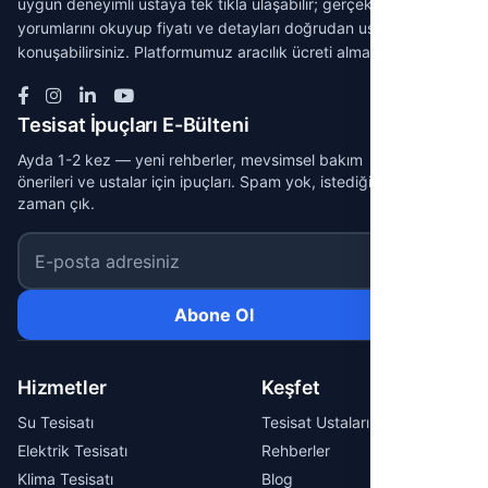
uygun deneyimli ustaya tek tıkla ulaşabilir; gerçek müşteri
yorumlarını okuyup fiyatı ve detayları doğrudan ustayla
konuşabilirsiniz. Platformumuz aracılık ücreti almaz.
Tesisat İpuçları E-Bülteni
Ayda 1-2 kez — yeni rehberler, mevsimsel bakım
önerileri ve ustalar için ipuçları. Spam yok, istediğin
zaman çık.
E-posta adresiniz
Abone Ol
Hizmetler
Keşfet
Su Tesisatı
Tesisat Ustaları
Elektrik Tesisatı
Rehberler
Klima Tesisatı
Blog