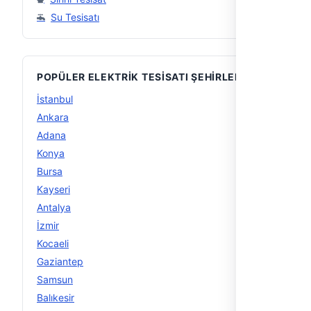
Su Tesisatı
POPÜLER ELEKTRIK TESISATI ŞEHIRLERI
İstanbul
32
Ankara
14
Adana
10
Konya
10
Bursa
9
Kayseri
9
Antalya
8
İzmir
6
Kocaeli
6
Gaziantep
5
Samsun
5
Balıkesir
4