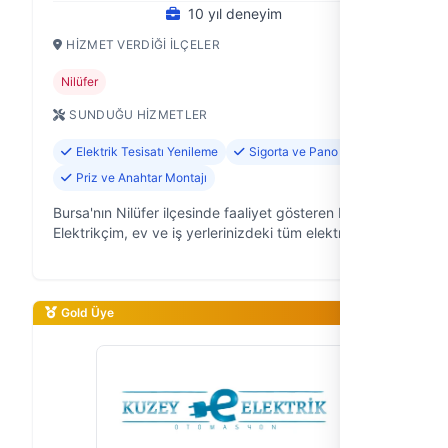
10 yıl deneyim
HIZMET VERDIĞI İLÇELER
Nilüfer
SUNDUĞU HIZMETLER
Elektrik Tesisatı Yenileme
Sigorta ve Pano Tamiri
Priz ve Anahtar Montajı
Bursa'nın Nilüfer ilçesinde faaliyet gösteren Bursa
Elektrikçim, ev ve iş yerlerinizdeki tüm elektrik
ihtiyaçlarınız için güvendiğiniz çözüm ortağınızdır.
10 yıllık saha tecrübesiy…
Gold Üye