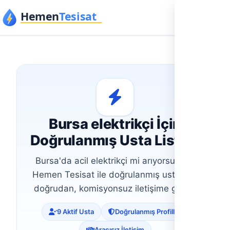
İçeriğe geç
Bursa elektrikçi İçin
Doğrulanmış Usta Listesi
Bursa'da acil elektrikçi mi arıyorsunuz?
Hemen Tesisat ile doğrulanmış ustalarla
doğrudan, komisyonsuz iletişime geçin.
9 Aktif Usta
Doğrulanmış Profiller
Aracısız İletişim