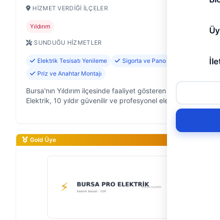
HIZMET VERDIĞI İLÇELER
Yıldırım
Üy
SUNDUĞU HIZMETLER
İle
Elektrik Tesisatı Yenileme
Sigorta ve Pano Tamiri
Priz ve Anahtar Montajı
Bursa'nın Yıldırım ilçesinde faaliyet gösteren Onur
Elektrik, 10 yıldır güvenilir ve profesyonel elektrik
hizmetleri sunan bir elektrikçidir. Evinizde, iş
yerinizde veya herhangi b…
Gold Üye