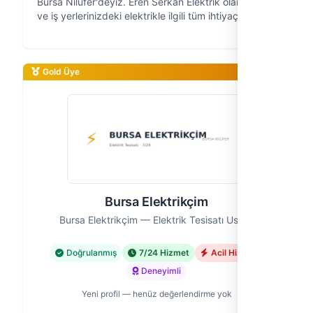
Bursa Nilüfer'deyiz. Eren Serkan Elektrik olarak, ev
ve iş yerlerinizdeki elektrikle ilgili tüm ihtiyaçlarınıza
profesyonel çözümler sunuyoruz. 10 yıllık saha
deneyimiyle, güvenili…
Gold Üye
Bursa Elektrikçim
Bursa Elektrikçim — Elektrik Tesisatı Ustası
Doğrulanmış
7/24 Hizmet
Acil Hizmet
Deneyimli
Yeni profil — henüz değerlendirme yok