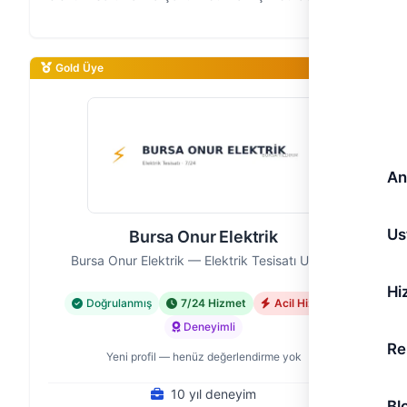
Bursa Usta Elektrik olarak, 10 yıllık saha
deneyimimizle güvenilir ve hızlı e…
Gold Üye
An
Us
Bursa Onur Elektrik
Bursa Onur Elektrik — Elektrik Tesisatı Ustası
Hi
Doğrulanmış
7/24 Hizmet
Acil Hizmet
Deneyimli
Re
Yeni profil — henüz değerlendirme yok
10 yıl deneyim
Bl