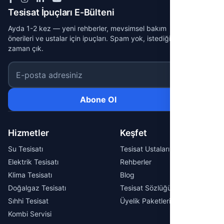
Tesisat İpuçları E-Bülteni
Ayda 1-2 kez — yeni rehberler, mevsimsel bakım
önerileri ve ustalar için ipuçları. Spam yok, istediğin
zaman çık.
E-posta adresiniz
Abone Ol
Hizmetler
Keşfet
Su Tesisatı
Tesisat Ustaları
Elektrik Tesisatı
Rehberler
Klima Tesisatı
Blog
Doğalgaz Tesisatı
Tesisat Sözlüğü
Sıhhi Tesisat
Üyelik Paketleri
Kombi Servisi