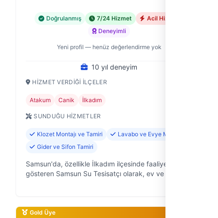
Doğrulanmış
7/24 Hizmet
Acil Hizmet
Deneyimli
Yeni profil — henüz değerlendirme yok
10 yıl deneyim
HIZMET VERDIĞI İLÇELER
Atakum
Canik
İlkadım
SUNDUĞU HIZMETLER
Klozet Montajı ve Tamiri
Lavabo ve Evye Montajı
Gider ve Sifon Tamiri
Samsun'da, özellikle İlkadım ilçesinde faaliyet
gösteren Samsun Su Tesisatçı olarak, ev ve iş
yerlerinizdeki su tesisatı sorunlarına hızlı ve güvenilir
çözümler sunuyoruz. 10 yıllı…
Gold Üye