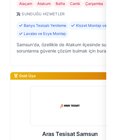
Alaçam
Atakum
Bafra
Canik
Çarşamba
+3
SUNDUĞU HIZMETLER
Banyo Tesisatı Yenileme
Klozet Montajı ve Tamiri
Lavabo ve Evye Montajı
Samsun'da, özellikle de Atakum ilçesinde su tesisatı
sorunlarına güvenle çözüm bulmak için buradayız.
Samsun Su Tesisatçıları olarak, 30 yıllık saha
tecrübemizle ev ve iş yerlerini…
Gold Üye
Aras Tesisat Samsun