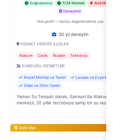
Doğrulanmış
7/24 Hizmet
Acil Hizmet
Deneyimli
Yeni profil — henüz değerlendirme yok
20 yıl deneyim
HIZMET VERDIĞI İLÇELER
Atakum
Canik
İlkadım
Tekkeköy
SUNDUĞU HIZMETLER
Klozet Montajı ve Tamiri
Lavabo ve Evye Montajı
Gider ve Sifon Tamiri
Yaman Su Tesisatı olarak, Samsun'da Atakum
merkezli, 20 yıllık tecrübeye sahip bir su tesisatı
ustasıyız. Evinizde, iş yerinizde suyla ilgili her türlü
sorununuzda yanınızdayız. Te…
Gold Üye