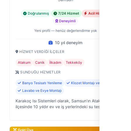
Doğrulanmış
7/24 Hizmet
Acil Hizmet
Deneyimli
Yeni profil — henüz değerlendirme yok
10 yıl deneyim
HIZMET VERDIĞI İLÇELER
Atakum
Canik
İlkadım
Tekkeköy
SUNDUĞU HIZMETLER
Banyo Tesisatı Yenileme
Klozet Montajı ve Tamiri
Lavabo ve Evye Montajı
Karakoç Isı Sistemleri olarak, Samsun'ın Atakum
ilçesinde 10 yıldır ev ve iş yerlerindeki su tesisatı
sorunlarına güvenilir çözümler sunuyoruz. Musluktan
kombiye, petekten borulara…
Gold Üye