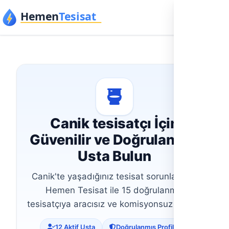
İçeriğe geç
Canik tesisatçı İçin
Güvenilir ve Doğrulanmış
Usta Bulun
Canik'te yaşadığınız tesisat sorunları için
Hemen Tesisat ile 15 doğrulanmış
tesisatçıya aracısız ve komisyonsuz ulaşın.
12 Aktif Usta
Doğrulanmış Profiller