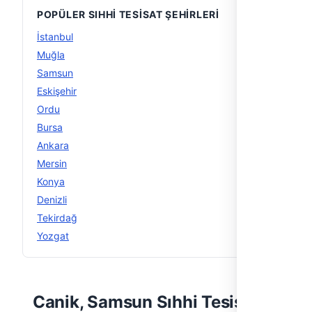
POPÜLER SIHHI TESISAT ŞEHIRLERI
İstanbul
56
Muğla
29
Samsun
15
Eskişehir
15
Ordu
14
Bursa
14
Ankara
13
Mersin
12
Konya
12
Denizli
11
Tekirdağ
11
Yozgat
11
Canik, Samsun Sıhhi Tesisat —