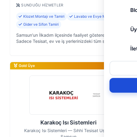
SUNDUĞU HIZMETLER
Bl
Klozet Montajı ve Tamiri
Lavabo ve Evye Montajı
Gider ve Sifon Tamiri
Üy
Samsun'un İlkadım ilçesinde faaliyet gösteren
Sadece Tesisat, ev ve iş yerlerinizdeki tüm su
tesisatı sorunlarına hızlı ve güvenilir çözümler sunan
İle
deneyimli bir ekibiz. 20 yıllık …
Gold Üye
Karakoç Isı Sistemleri
Karakoç Isı Sistemleri — Sıhhi Tesisat Ustası,
Samsun