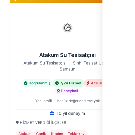
Atakum Su Tesisatçısı
Atakum Su Tesisatçısı — Sıhhi Tesisat Ustası,
Samsun
Doğrulanmış
7/24 Hizmet
Acil Hizmet
Deneyimli
Yeni profil — henüz değerlendirme yok
10 yıl deneyim
HIZMET VERDIĞI İLÇELER
Atakum
Canik
İlkadım
Tekkeköy