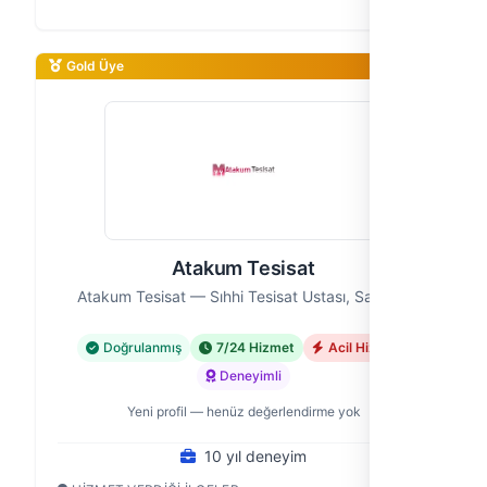
tesisatıyla ilgili her türlü sorununuzda yanınızdayız.
10 yıllık saha deneyimi…
Gold Üye
Atakum Tesisat
Atakum Tesisat — Sıhhi Tesisat Ustası, Samsun
Doğrulanmış
7/24 Hizmet
Acil Hizmet
Deneyimli
Yeni profil — henüz değerlendirme yok
10 yıl deneyim