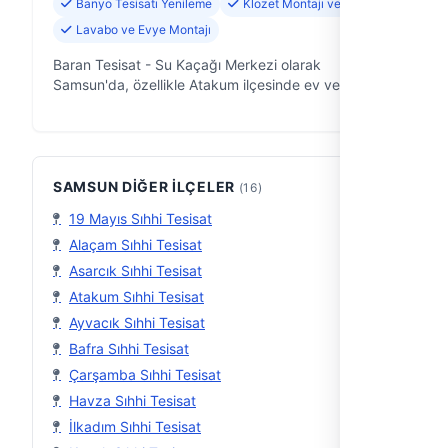
Banyo Tesisatı Yenileme
Klozet Montajı ve Tamiri
Lavabo ve Evye Montajı
Baran Tesisat - Su Kaçağı Merkezi olarak
Samsun'da, özellikle Atakum ilçesinde ev ve iş
yerlerindeki su tesisatıyla ilgili tüm sorunlara çözüm
odaklı yaklaşıyoruz. 10 yıllık saha d…
SAMSUN DIĞER İLÇELER
(16)
19 Mayıs Sıhhi Tesisat
Alaçam Sıhhi Tesisat
Asarcık Sıhhi Tesisat
Atakum Sıhhi Tesisat
Ayvacık Sıhhi Tesisat
Bafra Sıhhi Tesisat
Çarşamba Sıhhi Tesisat
Havza Sıhhi Tesisat
İlkadım Sıhhi Tesisat