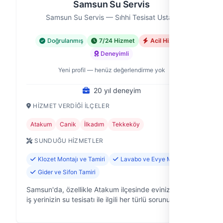
Samsun Su Servis
Samsun Su Servis — Sıhhi Tesisat Ustası
Doğrulanmış
7/24 Hizmet
Acil Hizmet
Deneyimli
Yeni profil — henüz değerlendirme yok
20 yıl deneyim
HIZMET VERDIĞI İLÇELER
Atakum
Canik
İlkadım
Tekkeköy
SUNDUĞU HIZMETLER
Klozet Montajı ve Tamiri
Lavabo ve Evye Montajı
Gider ve Sifon Tamiri
Samsun'da, özellikle Atakum ilçesinde evinizin veya
iş yerinizin su tesisatı ile ilgili her türlü sorunu
çözmek için Samsun Su Servis olarak buradayız. 20
yıllık saha deneyimiyle, …