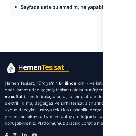
Sayfada usta bulamadım, ne yapabilirim?
Hemen Tesisat, Türkiye'nin
81 ilinde
kimlik ve iletişim
doğrulamasından geçmiş tesisat ustalarını müşterilerle
aracısız
ve şeffaf
biçimde buluşturan dijital bir platformdur. Su tesisatı,
elektrik, klima, doğalgaz ve sıhhi tesisat alanlarında ihtiyacınıza
uygun deneyimli ustaya tek tıkla ulaşabilir; gerçek müşteri
yorumlarını okuyup fiyatı ve detayları doğrudan ustayla
konuşabilirsiniz. Platformumuz aracılık ücreti almaz.