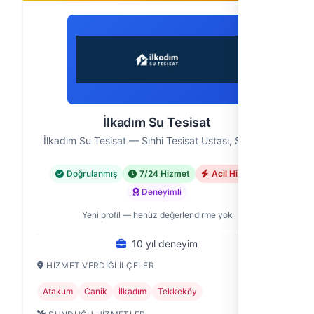
İlkadım Su Tesisat
İlkadım Su Tesisat — Sıhhi Tesisat Ustası, Samsun
Doğrulanmış
7/24 Hizmet
Acil Hizmet
Deneyimli
Yeni profil — henüz değerlendirme yok
10 yıl deneyim
HIZMET VERDIĞI İLÇELER
Atakum
Canik
İlkadım
Tekkeköy