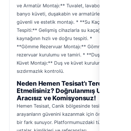
ve Armatür Montajı:** Tuvalet, lavabo,
banyo küveti, duşakabin ve armatürlerin
güvenli ve estetik montajı. * **Su Kaçağı
Tespiti:** Gelişmiş cihazlarla su kaçağının
kaynağının hızlı ve doğru tespiti. *
**Gömme Rezervuar Montajı:** Gömme
rezervuar kurulumu ve tamiri. * **Duş ve
Küvet Montajı:** Duş ve küvet kurulumu,
sızdırmazlık kontrolü.
Neden Hemen Tesisat'ı Tercih
Etmelisiniz? Doğrulanmış Usta,
Aracısız ve Komisyonsuz!
Hemen Tesisat, Canik bölgesinde tesisatçı
arayanların güvenini kazanmak için önemli
bir fark sunuyor. Platformumuzdaki tüm
ustalar, kimlikleri ve referansları