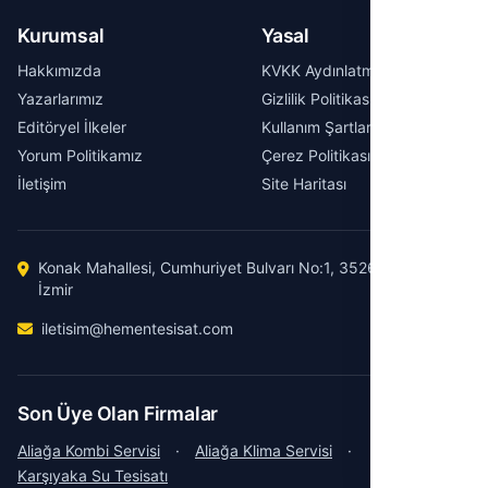
Kurumsal
Yasal
Hakkımızda
KVKK Aydınlatma Metni
Yazarlarımız
Gizlilik Politikası
Editöryel İlkeler
Kullanım Şartları
Yorum Politikamız
Çerez Politikası
İletişim
Site Haritası
Konak Mahallesi, Cumhuriyet Bulvarı No:1, 35260 Konak /
İzmir
iletisim@hementesisat.com
Son Üye Olan Firmalar
Aliağa Kombi Servisi
·
Aliağa Klima Servisi
·
Karşıyaka Su Tesisatı