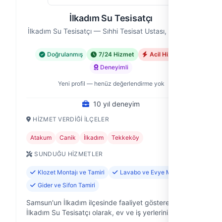
İlkadım Su Tesisatçı
İlkadım Su Tesisatçı — Sıhhi Tesisat Ustası, Samsun
Doğrulanmış
7/24 Hizmet
Acil Hizmet
Deneyimli
Yeni profil — henüz değerlendirme yok
10 yıl deneyim
HIZMET VERDIĞI İLÇELER
Atakum
Canik
İlkadım
Tekkeköy
SUNDUĞU HIZMETLER
Klozet Montajı ve Tamiri
Lavabo ve Evye Montajı
Gider ve Sifon Tamiri
Samsun'un İlkadım ilçesinde faaliyet gösteren
İlkadım Su Tesisatçı olarak, ev ve iş yerlerinizdeki su