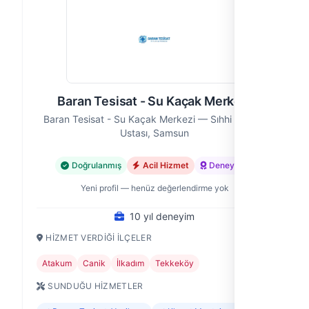
Baran Tesisat - Su Kaçak Merkezi
Baran Tesisat - Su Kaçak Merkezi — Sıhhi Tesisat
Ustası, Samsun
Doğrulanmış
Acil Hizmet
Deneyimli
Yeni profil — henüz değerlendirme yok
10 yıl deneyim
HIZMET VERDIĞI İLÇELER
Atakum
Canik
İlkadım
Tekkeköy
SUNDUĞU HIZMETLER