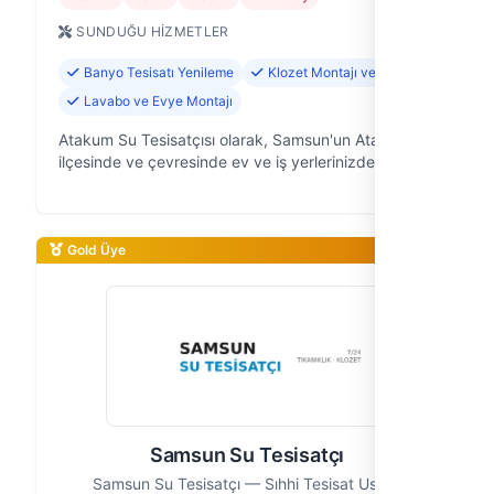
SUNDUĞU HIZMETLER
Banyo Tesisatı Yenileme
Klozet Montajı ve Tamiri
Lavabo ve Evye Montajı
Atakum Su Tesisatçısı olarak, Samsun'un Atakum
ilçesinde ve çevresinde ev ve iş yerlerinizdeki su
tesisatı ile ilgili tüm ihtiyaçlarınıza profesyonel
çözümler sunuyoruz. 10 yıllık …
Gold Üye
Samsun Su Tesisatçı
Samsun Su Tesisatçı — Sıhhi Tesisat Ustası