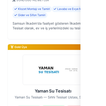
SUNDUĞU HIZMETLER
Klozet Montajı ve Tamiri
Lavabo ve Evye Montajı
Gider ve Sifon Tamiri
Samsun İlkadım'da faaliyet gösteren İlkadım Su
Tesisat olarak, ev ve iş yerlerinizdeki su tesisatı
sorunlarına güvenilir ve hızlı çözümler sunuyoruz. 10
yıllık saha deneyimiyle, Sa…
Gold Üye
Yaman Su Tesisatı
Yaman Su Tesisatı — Sıhhi Tesisat Ustası, Samsun