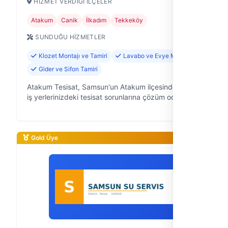
HIZMET VERDIĞI İLÇELER
Atakum
Canik
İlkadım
Tekkeköy
SUNDUĞU HIZMETLER
Klozet Montajı ve Tamiri
Lavabo ve Evye Montajı
Gider ve Sifon Tamiri
Atakum Tesisat, Samsun'un Atakum ilçesinde, ev ve
iş yerlerinizdeki tesisat sorunlarına çözüm odaklı
yaklaşımlarıyla bilinen, 10 yıllık saha deneyimine
sahip bir su tesisatçısıdır.…
Gold Üye