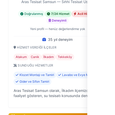
Aras Tesisat Samsun — Sıhhi Tesisat Ustası
Doğrulanmış
7/24 Hizmet
Acil Hizmet
Deneyimli
Yeni profil — henüz değerlendirme yok
35 yıl deneyim
HIZMET VERDIĞI İLÇELER
Atakum
Canik
İlkadım
Tekkeköy
SUNDUĞU HIZMETLER
Klozet Montajı ve Tamiri
Lavabo ve Evye Montajı
Gider ve Sifon Tamiri
Aras Tesisat Samsun olarak, İlkadım ilçemizde
faaliyet gösteren, su tesisatı konusunda deneyimli
bir ekibiz. Evlerde, işyerlerinde ve inşaatlarda
karşılaşılan tüm su tesisatı sorun…