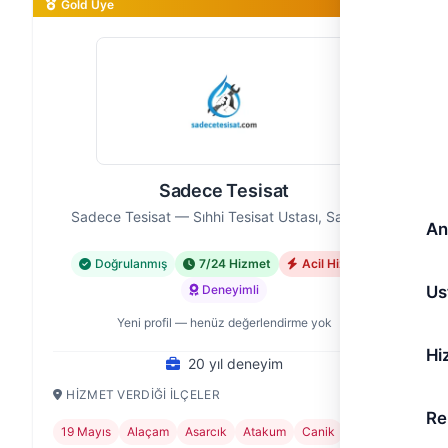
Gold Üye
Sadece Tesisat
Sadece Tesisat — Sıhhi Tesisat Ustası, Samsun
An
Doğrulanmış
7/24 Hizmet
Acil Hizmet
Us
Deneyimli
Yeni profil — henüz değerlendirme yok
Hi
20 yıl deneyim
HIZMET VERDIĞI İLÇELER
Re
19 Mayıs
Alaçam
Asarcık
Atakum
Canik
+6