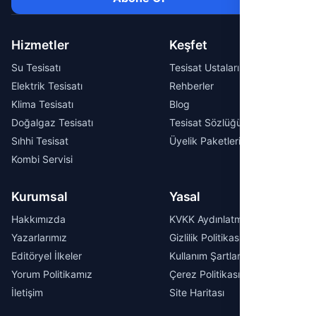
Hizmetler
Keşfet
Su Tesisatı
Tesisat Ustaları
Elektrik Tesisatı
Rehberler
Klima Tesisatı
Blog
Doğalgaz Tesisatı
Tesisat Sözlüğü
Sıhhi Tesisat
Üyelik Paketleri
Kombi Servisi
Kurumsal
Yasal
Hakkımızda
KVKK Aydınlatma Metni
Yazarlarımız
Gizlilik Politikası
Editöryel İlkeler
Kullanım Şartları
Yorum Politikamız
Çerez Politikası
İletişim
Site Haritası