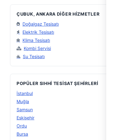
ÇUBUK, ANKARA DIĞER HIZMETLER
Doğalgaz Tesisatı
Elektrik Tesisatı
Klima Tesisatı
Kombi Servisi
Su Tesisatı
POPÜLER SIHHI TESISAT ŞEHIRLERI
İstanbul
56
Muğla
29
Samsun
15
Eskişehir
15
Ordu
14
Bursa
14