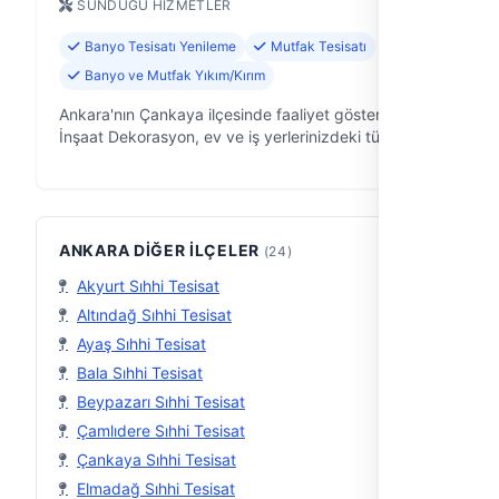
SUNDUĞU HIZMETLER
Banyo Tesisatı Yenileme
Mutfak Tesisatı
Banyo ve Mutfak Yıkım/Kırım
Ankara'nın Çankaya ilçesinde faaliyet gösteren YHK
İnşaat Dekorasyon, ev ve iş yerlerinizdeki tüm
tesisat sorunlarına 32 yıllık tecrübeyle çözüm sunan
bir uzman ekibiz. Sıhhi tesis…
ANKARA DIĞER İLÇELER
(24)
Akyurt Sıhhi Tesisat
Altındağ Sıhhi Tesisat
Ayaş Sıhhi Tesisat
Bala Sıhhi Tesisat
Beypazarı Sıhhi Tesisat
Çamlıdere Sıhhi Tesisat
Çankaya Sıhhi Tesisat
Elmadağ Sıhhi Tesisat