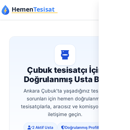
İçeriğe geç
Çubuk tesisatçı İçin
Doğrulanmış Usta Bul
Ankara Çubuk'ta yaşadığınız tesisat
sorunları için hemen doğrulanmış
tesisatçılarla, aracısız ve komisyonsuz
iletişime geçin.
2 Aktif Usta
Doğrulanmış Profiller