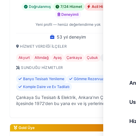
Doğrulanmış
7/24 Hizmet
Acil Hizmet
Deneyimli
Yeni profil — henüz değerlendirme yok
53 yıl deneyim
HIZMET VERDIĞI İLÇELER
Akyurt
Altındağ
Ayaş
Çankaya
Çubuk
+7
SUNDUĞU HIZMETLER
Banyo Tesisatı Yenileme
Gömme Rezervuar Tamiri
An
Komple Daire ve Ev Tadilatı
Çankaya Su Tesisatı & Elektrik, Ankara'nın Çankaya
Us
ilçesinde 1972'den bu yana ev ve iş yerlerine su
tesisatı ve elektrik hizmetleri sunan, deneyimli bir
aile işletmesidir. Kışın do…
Hi
Gold Üye