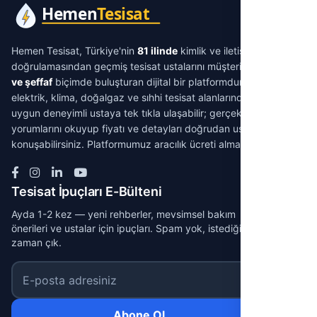
Hemen Tesisat, Türkiye'nin
81 ilinde
kimlik ve iletişim
doğrulamasından geçmiş tesisat ustalarını müşterilerle
aracısız
ve şeffaf
biçimde buluşturan dijital bir platformdur. Su tesisatı,
elektrik, klima, doğalgaz ve sıhhi tesisat alanlarında ihtiyacınıza
uygun deneyimli ustaya tek tıkla ulaşabilir; gerçek müşteri
yorumlarını okuyup fiyatı ve detayları doğrudan ustayla
konuşabilirsiniz. Platformumuz aracılık ücreti almaz.
Tesisat İpuçları E-Bülteni
Ayda 1-2 kez — yeni rehberler, mevsimsel bakım
önerileri ve ustalar için ipuçları. Spam yok, istediğin
zaman çık.
E-posta adresiniz
Abone Ol