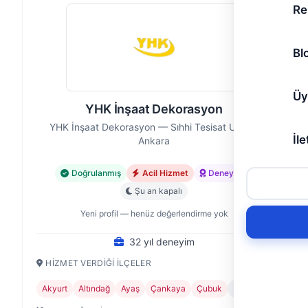
Re
Bl
Üy
YHK İnşaat Dekorasyon
YHK İnşaat Dekorasyon — Sıhhi Tesisat Ustası,
İle
Ankara
Doğrulanmış
Acil Hizmet
Deneyimli
Şu an kapalı
Yeni profil — henüz değerlendirme yok
32 yıl deneyim
HIZMET VERDIĞI İLÇELER
Akyurt
Altındağ
Ayaş
Çankaya
Çubuk
+7