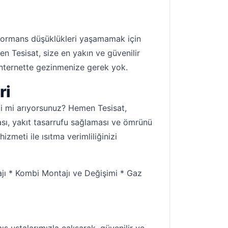
rformans düşüklükleri yaşamamak için
n Tesisat, size en yakın ve güvenilir
 internette gezinmenize gerek yok.
ri
ği mi arıyorsunuz? Hemen Tesisat,
ası, yakıt tasarrufu sağlaması ve ömrünü
meti ile ısıtma verimliliğinizi
jı * Kombi Montajı ve Değişimi * Gaz