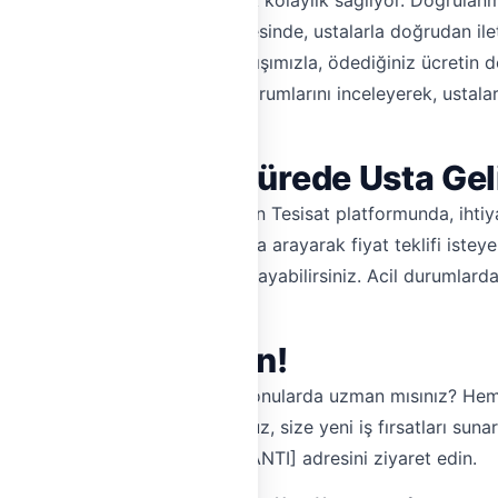
rvisi arayışınızda size büyük kolaylık sağlıyor. Doğrulanmış
yoruz. Aracısız sistemimiz sayesinde, ustalarla doğrudan iletiş
niz. Komisyonsuz hizmet anlayışımızla, ödediğiniz ücretin 
almış müşterilerimizin gerçek yorumlarını inceleyerek, ustala
lırım? Ne Kadar Sürede Usta Gel
at teklifi almak çok kolay. Hemen Tesisat platformunda, iht
dan mesaj atarak veya telefonla arayarak fiyat teklifi isteyeb
sürede adresinize ulaşımını sağlayabilirsiniz. Acil durumlard
Tesisat'a Katılın!
bakımı, petek temizleme gibi konularda uzman mısınız? Hem
e işinizi büyütün. Platformumuz, size yeni iş fırsatları sunar
k için [ÜCRETSİZ KAYIT BAĞLANTI] adresini ziyaret edin.