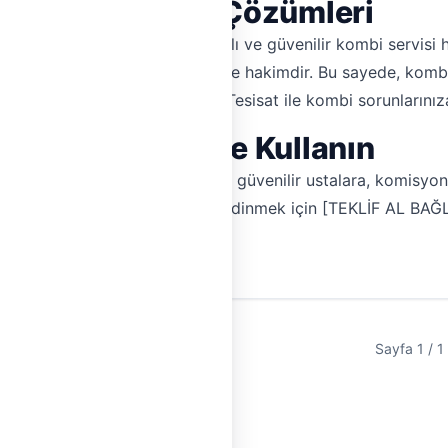
l Kombi Servisi Çözümleri
aşayan tüm müşterilerimize hızlı ve güvenilir kombi servisi h
 koşullarına ve yapı özelliklerine hakimdir. Bu sayede, kombi
ğlu'nda yaşıyorsanız, Hemen Tesisat ile kombi sorunlarınıza 
ombinizi Güvenle Kullanın
z sona ersin. Hemen Tesisat ile güvenilir ustalara, komisyon
eklif almak ve daha fazla bilgi edinmek için [TEKLİF AL BAĞ
Sayfa 1 / 1