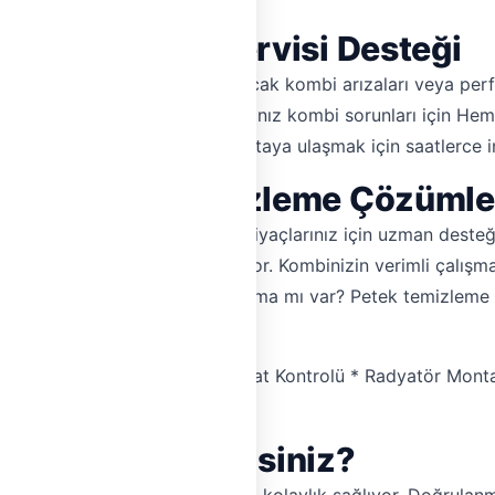
enilir Kombi Servisi Desteği
orunuzun en önemli parçası. Ancak kombi arızaları veya pe
mli. Dulkadiroğlu'nda yaşadığınız kombi sorunları için Heme
ık acil durumlarda bile doğru ustaya ulaşmak için saatlerce
i ve Petek Temizleme Çözümle
miri, petek temizleme gibi ihtiyaçlarınız için uzman deste
rdan oluşan geniş bir ağ sunuyor. Kombinizin verimli çalışm
erinizde kireçlenme veya tıkanma mı var? Petek temizleme hiz
sunduğumuz bazı hizmetler:
Temizleme * Doğalgaz İç Tesisat Kontrolü * Radyatör Monta
'ı Tercih Etmelisiniz?