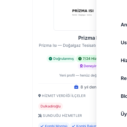
An
Prizma Isı
Us
Prizma Isı — Doğalgaz Tesisatı Ustası, Kahram
Doğrulanmış
7/24 Hizmet
Acil Hiz
Hi
Deneyimli
Yeni profil — henüz değerlendirme yok
Re
8 yıl deneyim
Bl
HIZMET VERDIĞI İLÇELER
Dulkadiroğlu
Üy
SUNDUĞU HIZMETLER
Kombi Montajı
Kombi Bakımı ve Servisi