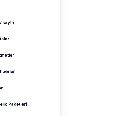
asayfa
talar
anmaraş
met
zmetler
hberler
og
elik Paketleri