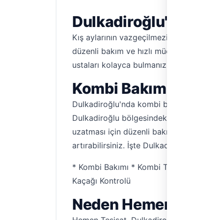
Dulkadiroğlu'nda Güv
Kış aylarının vazgeçilmezi kombi, konf
düzenli bakım ve hızlı müdahale çok öne
ustaları kolayca bulmanızı sağlıyor. Art
Kombi Bakımı, Tamir
Dulkadiroğlu'nda kombi bakımı, kombi ta
Dulkadiroğlu bölgesindeki yetkin ustala
uzatması için düzenli bakım şart. Petekl
artırabilirsiniz. İşte Dulkadiroğlu'nda 
* Kombi Bakımı * Kombi Tamiri * Petek 
Kaçağı Kontrolü
Neden Hemen Tesisat