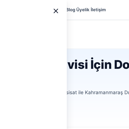
yfa
Ustalar
Hizmetler
Rehberler
Blog
Üyelik
İletişim
ramanmaraş
›
Dulkadiroğlu
u kombi servisi İçin 
si mi arıyorsunuz? Hemen Tesisat ile Kahramanmaraş Du
şın.
filler
Aracısız İletişim