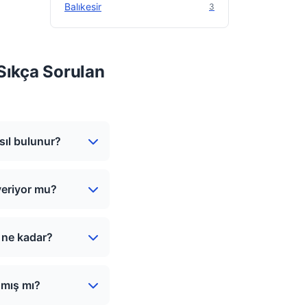
Balıkesir
3
Sıkça Sorulan
sıl bulunur?
veriyor mu?
 ne kadar?
nmış mı?