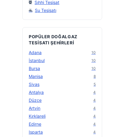
Sıhhi Tesisat
Su Tesisatı
POPÜLER DOĞALGAZ
TESISATI ŞEHIRLERI
Adana
10
İstanbul
10
Bursa
10
Manisa
8
Sivas
5
Antalya
4
Düzce
4
Artvin
4
Kırklareli
4
Edirne
4
Isparta
4