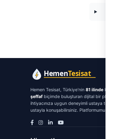
Hemen Tesisat, Türkiye'nin
81 ilinde
kimlik ve iletişi
şeffaf
biçimde buluşturan dijital bir platformdur. Su tes
ihtiyacınıza uygun deneyimli ustaya tek tıkla ulaşabil
ustayla konuşabilirsiniz. Platformumuz aracılık ücreti 