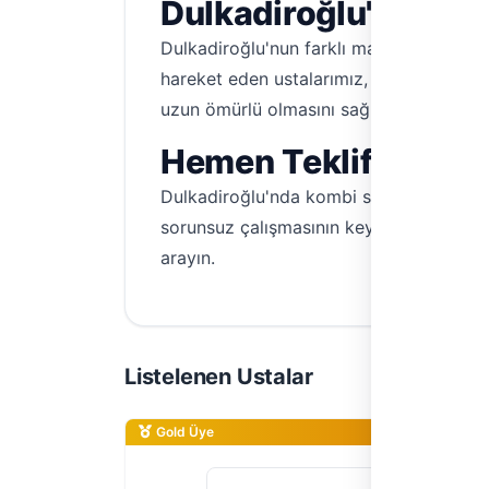
Dulkadiroğlu'na Öze
Dulkadiroğlu'nun farklı mahallelerinde y
hareket eden ustalarımız, bölgenin iklim
uzun ömürlü olmasını sağlarız. Dulkadiro
Hemen Teklif Alın, K
Dulkadiroğlu'nda kombi servisi arayışını
sorunsuz çalışmasının keyfini çıkarın. T
arayın.
Listelenen Ustalar
Gold Üye