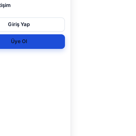
tişim
ır ev ve
visleri
Giriş Yap
nizdeki
Üye Ol