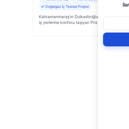
İle
Doğalgaz İç Tesisat Projesi
Kahramanmaraş'ın Dulkadiroğlu ilçesinde, 8 yıld
iş yerlerine konforu taşıyan Prizma Isı, kombi ser
başta olmak üzere ısıtma ve soğutma sistemleri
her türlü so…