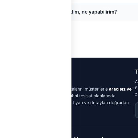
Sayfada usta bulamadım, ne yapabilirim?
T
A
ö
m doğrulamasından geçmiş tesisat ustalarını müşterilerle
aracısız ve
z
isatı, elektrik, klima, doğalgaz ve sıhhi tesisat alanlarında
ir; gerçek müşteri yorumlarını okuyup fiyatı ve detayları doğrudan
E
almaz.