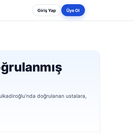
Giriş Yap
Üye Ol
Doğrulanmış
lkadiroğlu'nda doğrulanan ustalara,