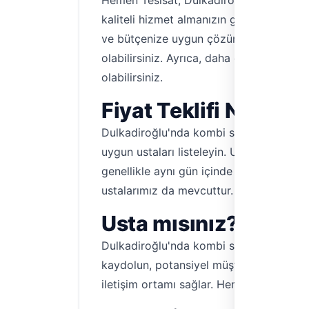
Hemen Tesisat, Dulkadiroğlu'nda kombi se
kaliteli hizmet almanızın garantisini veri
ve bütçenize uygun çözümler bulabilirsi
olabilirsiniz. Ayrıca, daha önce hizmet 
olabilirsiniz.
Fiyat Teklifi Nasıl A
Dulkadiroğlu'nda kombi servisi için fiy
uygun ustaları listeleyin. Ustalara doğru
genellikle aynı gün içinde veya en kısa 
ustalarımız da mevcuttur.
Usta mısınız? Hemen 
Dulkadiroğlu'nda kombi servisi, kombi 
kaydolun, potansiyel müşterilere ulaşın v
iletişim ortamı sağlar. Hemen kaydolma