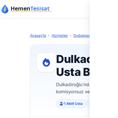
İçeriğe geç
Anasa
Anasayfa
›
Hizmetler
›
Doğalgaz Tesisatı
›
Kah
Dulkadiroğl
Usta Bul
Dulkadiroğlu'nda kombi servi
komisyonsuz ve doğrudan ula
1 Aktif Usta
Doğrulanmış Pro