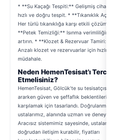
* **Su Kaçağı Tespiti:** Gelişmiş cihazlarla
hızlı ve doğru tespit. * **Tıkanıklık Açma:**
Her türlü tıkanıklığa karşı etkili çözümler. *
**Petek Temizliği:** Isınma verimliliğini
artırın. * **Klozet & Rezervuar Tamiri:**
Arızalı klozet ve rezervuarlar için hızlı
müdahale.
Neden HemenTesisat'ı Tercih
Etmelisiniz?
HemenTesisat, Gölcük'te su tesisatçısı
ararken güven ve şeffaflık beklentilerinizi
karşılamak için tasarlandı. Doğrulanmış
ustalarımız, alanında uzman ve deneyimlidir.
Aracısız sistemimiz sayesinde, ustalarla
doğrudan iletişim kurabilir, fiyatları