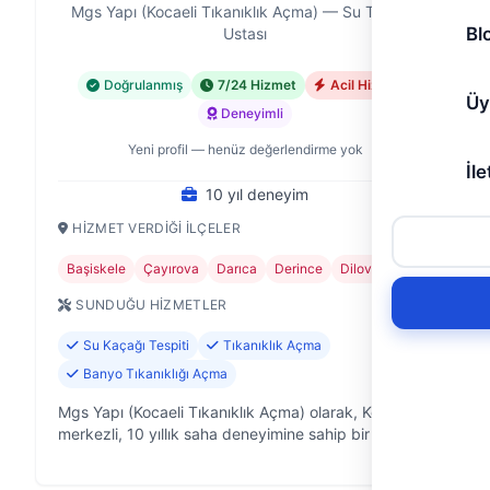
Mgs Yapı (Kocaeli Tıkanıklık Açma) — Su Tesisatı
Bl
Ustası
Doğrulanmış
7/24 Hizmet
Acil Hizmet
Üy
Deneyimli
Yeni profil — henüz değerlendirme yok
İle
10 yıl deneyim
HIZMET VERDIĞI İLÇELER
Başiskele
Çayırova
Darıca
Derince
Dilovası
+5
SUNDUĞU HIZMETLER
Su Kaçağı Tespiti
Tıkanıklık Açma
Banyo Tıkanıklığı Açma
Mgs Yapı (Kocaeli Tıkanıklık Açma) olarak, Kocaeli
merkezli, 10 yıllık saha deneyimine sahip bir su
tesisatçısı firmasıyız. Evlerdeki, ofislerdeki ve
işyerlerindeki su tesisatıyla …