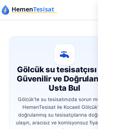
İçeriğe geç
Gölcük su tesisatçısı İçin
Güvenilir ve Doğrulanmış
Usta Bul
Gölcük'te su tesisatınızda sorun mu var?
HemenTesisat ile Kocaeli Gölcük'teki
doğrulanmış su tesisatçılarına doğrudan
ulaşın, aracısız ve komisyonsuz fiyat teklifi