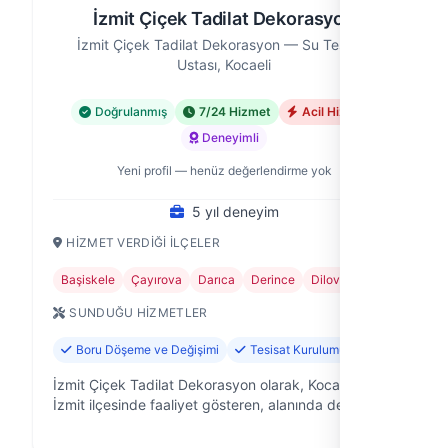
İzmit Çiçek Tadilat Dekorasyon
İzmit Çiçek Tadilat Dekorasyon — Su Tesisatı
Ustası, Kocaeli
Doğrulanmış
7/24 Hizmet
Acil Hizmet
Deneyimli
Yeni profil — henüz değerlendirme yok
5 yıl deneyim
HIZMET VERDIĞI İLÇELER
Başiskele
Çayırova
Darıca
Derince
Dilovası
+6
SUNDUĞU HIZMETLER
Boru Döşeme ve Değişimi
Tesisat Kurulumu
İzmit Çiçek Tadilat Dekorasyon olarak, Kocaeli'nin
İzmit ilçesinde faaliyet gösteren, alanında deneyimli
bir sıhhi tesisat ve dekorasyon firmasıyız. Evinizdeki,
ofisinizdeki veya i…