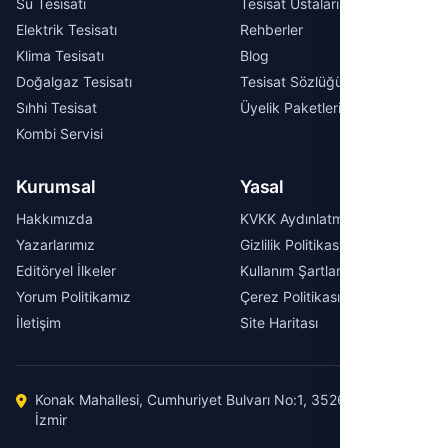
Su Tesisatı
Tesisat Ustaları
Elektrik Tesisatı
Rehberler
Klima Tesisatı
Blog
Doğalgaz Tesisatı
Tesisat Sözlüğü
Sıhhi Tesisat
Üyelik Paketleri
Kombi Servisi
Kurumsal
Yasal
Hakkımızda
KVKK Aydınlatma Metni
Yazarlarımız
Gizlilik Politikası
Editöryel İlkeler
Kullanım Şartları
Yorum Politikamız
Çerez Politikası
İletişim
Site Haritası
Konak Mahallesi, Cumhuriyet Bulvarı No:1, 35260 Konak /
İzmir