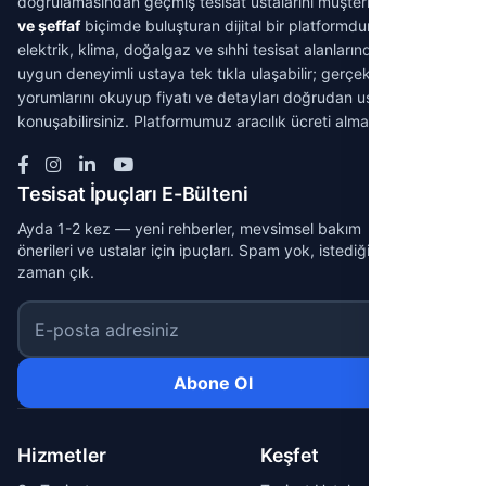
doğrulamasından geçmiş tesisat ustalarını müşterilerle
aracısız
ve şeffaf
biçimde buluşturan dijital bir platformdur. Su tesisatı,
elektrik, klima, doğalgaz ve sıhhi tesisat alanlarında ihtiyacınıza
uygun deneyimli ustaya tek tıkla ulaşabilir; gerçek müşteri
yorumlarını okuyup fiyatı ve detayları doğrudan ustayla
konuşabilirsiniz. Platformumuz aracılık ücreti almaz.
Tesisat İpuçları E-Bülteni
Ayda 1-2 kez — yeni rehberler, mevsimsel bakım
önerileri ve ustalar için ipuçları. Spam yok, istediğin
zaman çık.
E-posta adresiniz
Abone Ol
Hizmetler
Keşfet