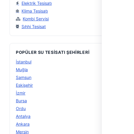
Elektrik Tesisatı
Klima Tesisatı
Kombi Servisi
Sıhhi Tesisat
POPÜLER SU TESISATI ŞEHIRLERI
İstanbul
56
Muğla
29
Samsun
16
Eskişehir
15
İzmir
15
Bursa
14
Ordu
14
Antalya
13
Ankara
12
Mersin
12