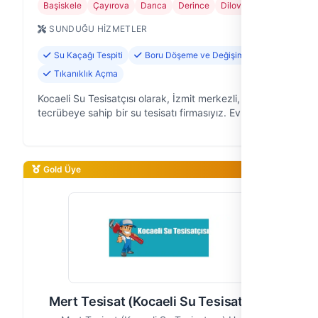
Başiskele
Çayırova
Darıca
Derince
Dilovası
+7
SUNDUĞU HIZMETLER
Su Kaçağı Tespiti
Boru Döşeme ve Değişimi
Tıkanıklık Açma
Kocaeli Su Tesisatçısı olarak, İzmit merkezli, 15 yıllık
tecrübeye sahip bir su tesisatı firmasıyız. Evlerde,
işyerlerinde, sitelerde ve sanayi tesislerinde
karşılaşılabilecek tüm …
Gold Üye
Mert Tesisat (Kocaeli Su Tesisatçısı)