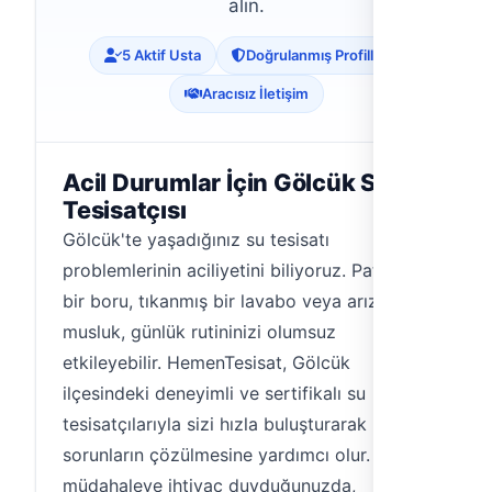
alın.
5 Aktif Usta
Doğrulanmış Profiller
Aracısız İletişim
Acil Durumlar İçin Gölcük Su
Tesisatçısı
Gölcük'te yaşadığınız su tesisatı
problemlerinin aciliyetini biliyoruz. Patlayan
bir boru, tıkanmış bir lavabo veya arızalı bir
musluk, günlük rutininizi olumsuz
etkileyebilir. HemenTesisat, Gölcük
ilçesindeki deneyimli ve sertifikalı su
tesisatçılarıyla sizi hızla buluşturarak bu
sorunların çözülmesine yardımcı olur. Acil
müdahaleye ihtiyaç duyduğunuzda,