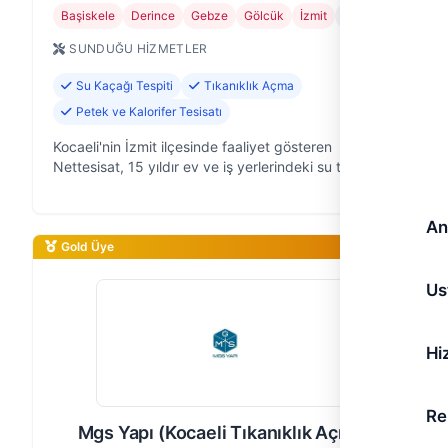
Başiskele
Derince
Gebze
Gölcük
İzmit
+4
SUNDUĞU HIZMETLER
Su Kaçağı Tespiti
Tıkanıklık Açma
Petek ve Kalorifer Tesisatı
Kocaeli'nin İzmit ilçesinde faaliyet gösteren
Nettesisat, 15 yıldır ev ve iş yerlerindeki su tesisatı
sorunlarına güvenilir çözümler sunan bir ekibiz.
Evinizin mutfağında suyunuzu …
An
Gold Üye
Us
Hi
Re
Mgs Yapı (Kocaeli Tıkanıklık Açma)