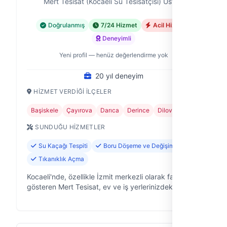
Mert Tesisat (Kocaeli Su Tesisatçısı) Ustası
Doğrulanmış
7/24 Hizmet
Acil Hizmet
Deneyimli
Yeni profil — henüz değerlendirme yok
20 yıl deneyim
HIZMET VERDIĞI İLÇELER
Başiskele
Çayırova
Darıca
Derince
Dilovası
+7
SUNDUĞU HIZMETLER
Su Kaçağı Tespiti
Boru Döşeme ve Değişimi
Tıkanıklık Açma
Kocaeli'nde, özellikle İzmit merkezli olarak faaliyet
gösteren Mert Tesisat, ev ve iş yerlerinizdeki su
tesisatı sorunlarına 20 yıllık tecrübemizle çözüm
odaklı yaklaşıyor. Su kaça…